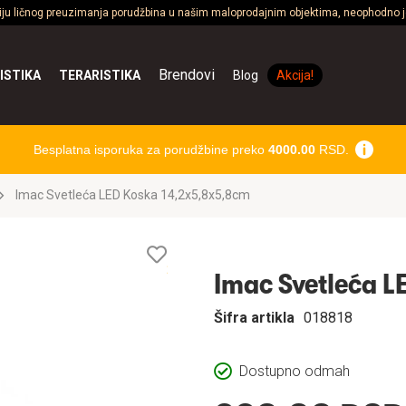
ciju ličnog preuzimanja porudžbina u našim maloprodajnim objektima, neophodno je
Brendovi
ISTIKA
TERARISTIKA
Blog
Akcija!
Besplatna isporuka za porudžbine preko
4000.00
RSD.
Imac Svetleća LED Koska 14,2x5,8x5,8cm
Lista
želja
Imac Svetleća L
Šifra artikla
018818
Dostupno odmah