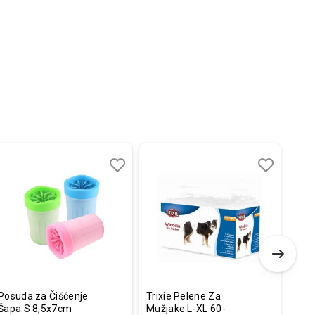
Dodaj
Uporedi
Dodaj
Uporedi
u
u
listu
listu
želja
želja
Posuda za Čišćenje
Trixie Pelene Za
Simp
Šapa S 8,5x7cm
Mužjake L-XL 60-
Extr