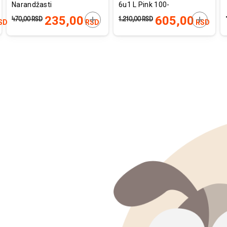
Narandžasti
6u1 L Pink 100-
150x1,5cm
200cm x 2cm
AJTE U KORPU
DODAJTE U KORPU
DODAJT
235,00
605,00
470,00
RSD
1.210,00
RSD
SD
RSD
RSD