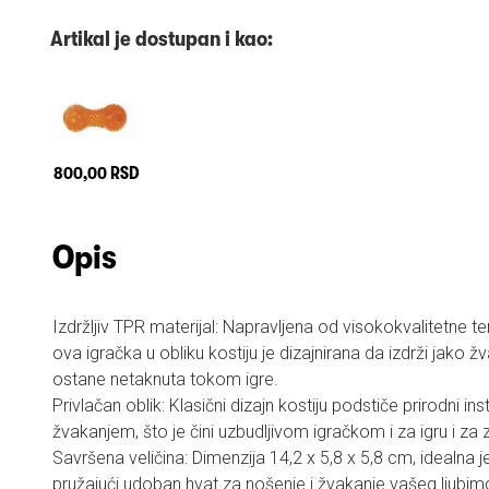
Artikal je dostupan i kao:
800,00 RSD
Opis
Izdržljiv TPR materijal: Napravljena od visokokvalitetne 
ova igračka u obliku kostiju je dizajnirana da izdrži jako ž
ostane netaknuta tokom igre.
Privlačan oblik: Klasični dizajn kostiju podstiče prirodni in
žvakanjem, što je čini uzbudljivom igračkom i za igru i za 
Savršena veličina: Dimenzija 14,2 x 5,8 x 5,8 cm, idealna j
pružajući udoban hvat za nošenje i žvakanje vašeg ljubim