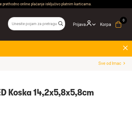
 prethodno online plaćanje isključivo platnim karticama.
Prijava
Korpa
Sve od Imac
ED Koska 14,2x5,8x5,8cm