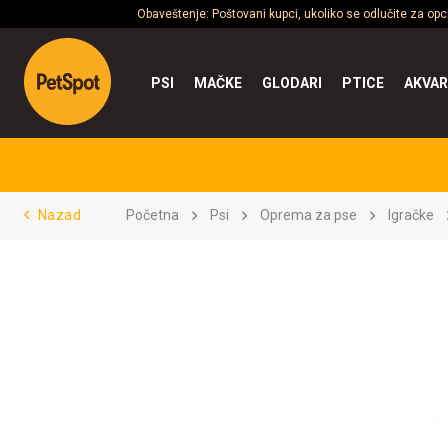
Obaveštenje: Poštovani kupci, ukoliko se odlučite za op
PSI
MAČKE
GLODARI
PTICE
AKVAR
Nazad
Početna
Psi
Oprema za pse
Igračke