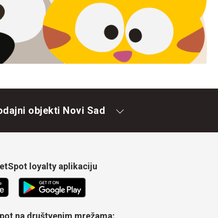
odajni objekti Novi Sad
tSpot loyalty aplikaciju
Spot na društvenim mrežama: