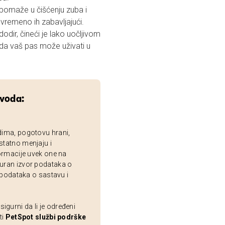
 pomaže u čišćenju zuba i
ovremeno ih zabavljajući.
dir, čineći je lako uočljivom
 da vaš pas može uživati u
zvoda:
dima, pogotovu hrani,
statno menjaju i
ormacije uvek one na
uran izvor podataka o
 podataka o sastavu i
gurni da li je određeni
ti
PetSpot službi podrške