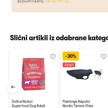
pozivom na broj
+38163291722
.
Slični artikli iz odabrane katego
-30%
Dodaj
Uporedi
Dodaj
Uporedi
Dod
Upo
u
u
u
listu
listu
listu
želja
želja
želj
Dolina Noteci
Flamingo Kaputić
Superfood Dog Adult
Nordic Tamno Plavi