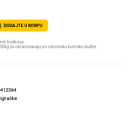
D
DODAJTE U KORPU
nih troškova.
 30kg se obračunavaju po cenovniku kurirske službe.
9412364
 igračke