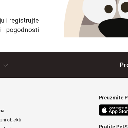
 i registrujte
i i pogodnosti.
Pr
Preuzmite Pe
ma
jni objekti
Pratite Pet