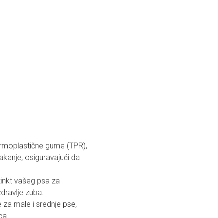
termoplastične gume (TPR),
vakanje, osiguravajući da
stinkt vašeg psa za
zdravlje zuba.
e za male i srednje pse,
ca.