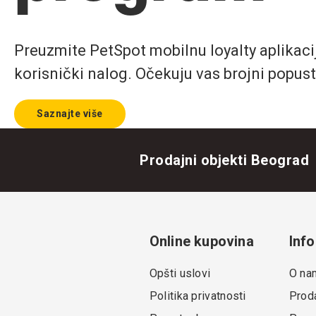
Preuzmite PetSpot mobilnu loyalty aplikaciju
korisnički nalog. Očekuju vas brojni popust
Saznajte više
Prodajni objekti Beograd
Online kupovina
Info
Opšti uslovi
O na
Politika privatnosti
Proda