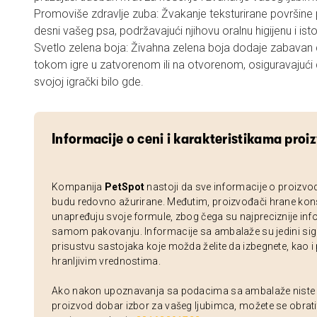
Promoviše zdravlje zuba: Žvakanje teksturirane površine
desni vašeg psa, podržavajući njihovu oralnu higijenu i ist
Svetlo zelena boja: Živahna zelena boja dodaje zabavan do
tokom igre u zatvorenom ili na otvorenom, osiguravajući
svojoj igrački bilo gde.
Informacije o ceni i karakteristikama proi
Kompanija
PetSpot
nastoji da sve informacije o proizvo
budu redovno ažurirane. Međutim, proizvođači hrane kon
unapređuju svoje formule, zbog čega su najpreciznije inf
samom pakovanju. Informacije sa ambalaže su jedini sig
prisustvu sastojaka koje možda želite da izbegnete, kao i
hranljivim vrednostima.
Ako nakon upoznavanja sa podacima sa ambalaže niste si
proizvod dobar izbor za vašeg ljubimca, možete se obrati