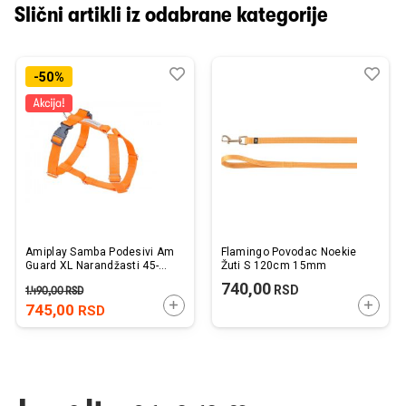
Slični artikli iz odabrane kategorije
Dodaj
Uporedi
Dod
Upo
-50%
u
u
listu
listu
želja
želj
Amiplay Samba Podesivi Am
Flamingo Povodac Noekie
Guard XL Narandžasti 45-
Žuti S 120cm 15mm
85cm / 65-95cm x 2,5cm
740,00
RSD
1.490,00
RSD
DODAJTE U KORPU
DODAJ
745,00
RSD