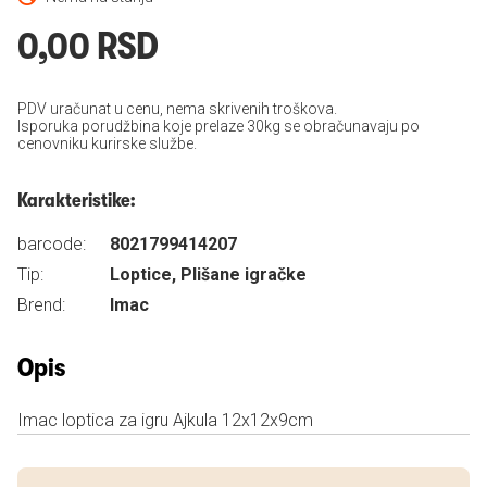
0,00 RSD
PDV uračunat u cenu, nema skrivenih troškova.
Isporuka porudžbina koje prelaze 30kg se obračunavaju po
cenovniku kurirske službe.
Karakteristike:
barcode:
8021799414207
Tip:
Loptice, Plišane igračke
Brend:
Imac
Opis
Imac loptica za igru Ajkula 12x12x9cm