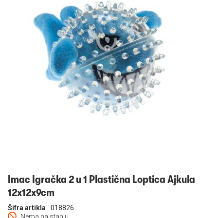
Prijavi se
Imac Igračka 2 u 1 Plastična Loptica Ajkula
12x12x9cm
Šifra artikla
018826
Nema na stanju