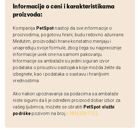
Informacije o ceni i karakteristikama
proizvoda:
Kompanija
PetSpot
nastoji da sve informacije o
proizvodima, pogotovu hrani, budu redovno ažurirane.
Međutim, proizvođači hrane konstatno menjaju i
unapređuju svoje formule, zbog čega su najpreciznije
informacije uvek one na samom pakovanju.
Informacije sa ambalaže su jedini siguran izvor
podataka o prisustvu sastojaka koje možda želite da
izbegnete, kao i podataka o sastavu i hranljivim
vrednostima.
Ako nakon upoznavanja sa podacima sa ambalaže
niste sigurni da li je određeni proizvod dobar izbor za
vašeg ljubimca, možete se obratiti
PetSpot službi
podrške
pozivom na broj
+38163291722
.