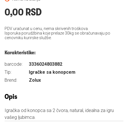
0,00 RSD
PDV uračunat u cenu, nema skrivenih troškova.
Isporuka porudžbina koje prelaze 30kg se obračunavaju po
cenovniku kurirske službe.
Karakteristike:
barcode:
3336024803882
Tip:
Igračke sa konopcem
Brend:
Zolux
Opis
Igračka od konopca sa 2 čvora, natural, idealna za igru
vašeg ljubimca.