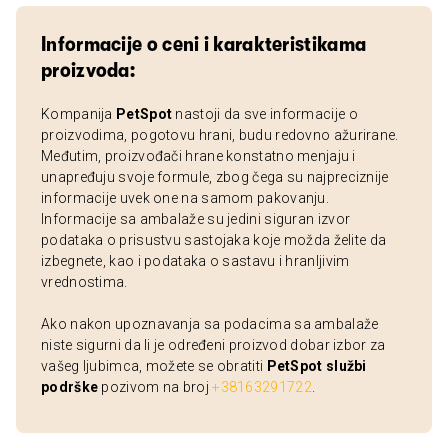
Informacije o ceni i karakteristikama
proizvoda:
Kompanija
PetSpot
nastoji da sve informacije o
proizvodima, pogotovu hrani, budu redovno ažurirane.
Međutim, proizvođači hrane konstatno menjaju i
unapređuju svoje formule, zbog čega su najpreciznije
informacije uvek one na samom pakovanju.
Informacije sa ambalaže su jedini siguran izvor
podataka o prisustvu sastojaka koje možda želite da
izbegnete, kao i podataka o sastavu i hranljivim
vrednostima.
Ako nakon upoznavanja sa podacima sa ambalaže
niste sigurni da li je određeni proizvod dobar izbor za
vašeg ljubimca, možete se obratiti
PetSpot službi
podrške
pozivom na broj
+38163291722
.