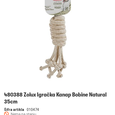
Prijavi se
480388 Zolux Igračka Kanap Bobine Natural
35cm
Šifra artikla
010474
Nema na stanju