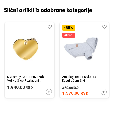
Slični artikli iz odabrane kategorije
Dodaj
Uporedi
Dod
Upo
-50%
u
u
listu
listu
želja
želj
MyFamily Basic Privezak
Amiplay Texas Duks sa
Veliko Srce Pozlaćeni
Kapuljačom Sivi
Mesing 37x 32mm
50x50x72cm
1.940,00
RSD
3.140,00
RSD
DODAJTE U KORPU
DODAJ
1.570,00
RSD