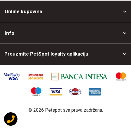
Online kupovina
Opšti uslovi
Info
Politika privatnosti
O nama
Povrat robe
Preuzmite PetSpot loyalty aplikaciju
Prodajni objekti
Posao kod nas
©
2026 Petspot sva prava zadržana.