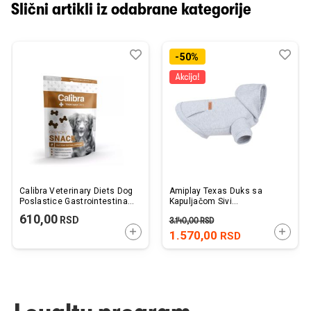
Slični artikli iz odabrane kategorije
Dodaj
Uporedi
Dod
Upo
-50%
u
u
listu
listu
želja
želj
Calibra Veterinary Diets Dog
Amiplay Texas Duks sa
Poslastice Gastrointestinal
Kapuljačom Sivi
120g
50x50x72cm
610,00
RSD
3.140,00
RSD
DODAJTE U KORPU
DODAJ
1.570,00
RSD