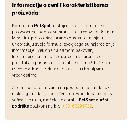
Informacije o ceni i karakteristikama
proizvoda:
Kompanija
PetSpot
nastoji da sve informacije o
proizvodima, pogotovu hrani, budu redovno ažurirane.
Međutim, proizvođači hrane konstatno menjaju i
unapređuju svoje formule, zbog čega su najpreciznije
informacije uvek one na samom pakovanju.
Informacije sa ambalaže su jedini siguran izvor
podataka o prisustvu sastojaka koje možda želite da
izbegnete, kao i podataka o sastavu i hranljivim
vrednostima.
Ako nakon upoznavanja sa podacima sa ambalaže
niste sigurni da li je određeni proizvod dobar izbor za
vašeg ljubimca, možete se obratiti
PetSpot službi
podrške
pozivom na broj
+38163291722
.