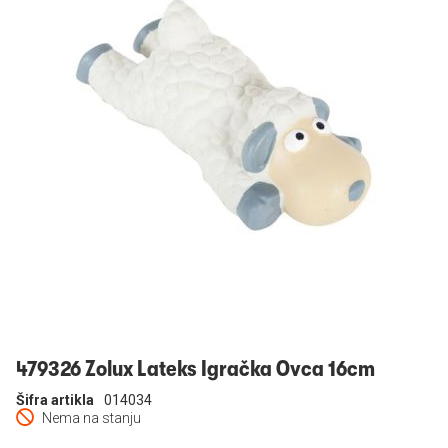
Prijavi se
479326 Zolux Lateks Igračka Ovca 16cm
Šifra artikla
014034
Nema na stanju