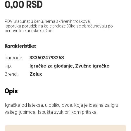
0,00 RSD
PDV uračunat u cenu, nema skrivenih troškova.
Isporuka porudžbina koje prelaze 30kg se obračunavaju po
cenovniku kurirske službe.
Karakteristike:
barcode:
3336024793268
Tip:
Igračke za glodanje, Zvučne igračke
Brend:
Zolux
Opis
Igračka od lateksa, u obliku ovce, koja je idealna za igru
vašeg ljubimca. Ispušta zvuk prilikom pritiska.