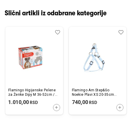
Slični artikli iz odabrane kategorije
Dodaj
Uporedi
Dod
Upo
u
u
listu
listu
želja
želj
Flamingo Higijenske Pelene
Flamingo Am Step&Go
za Ženke Dipy M 36-52cm /
Noekie Plavi XS 20-35cm
12 kom.
10mm
1.010,00
740,00
RSD
RSD
DODAJTE U KORPU
DODAJ