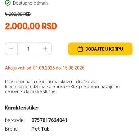
Dostupno odmah
4.000,00 RSD
2.000,00 RSD
DODAJTE U KORPU
Akcija važi od: 01.08.2026 do: 15.08.2026
PDV uračunat u cenu, nema skrivenih troškova.
Isporuka porudžbina koje prelaze 30kg se obračunavaju po
cenovniku kurirske službe.
Karakteristike:
barcode:
0757817624041
Brend:
Pet Tub