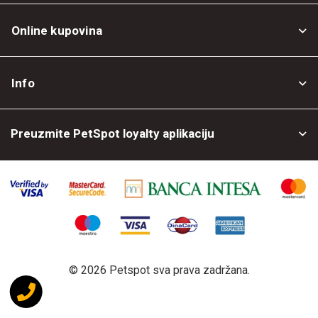
Online kupovina
Opšti uslovi
Info
Politika privatnosti
O nama
Povrat robe
Preuzmite PetSpot loyalty aplikaciju
Prodajni objekti
Posao kod nas
©
2026 Petspot sva prava zadržana.