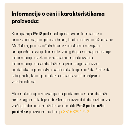
Informacije o ceni i karakteristikama
proizvoda:
Kompanija
PetSpot
nastoji da sve informacije o
proizvodima, pogotovu hrani, budu redovno ažurirane.
Međutim, proizvođači hrane konstatno menjaju i
unapređuju svoje formule, zbog čega su najpreciznije
informacije uvek one na samom pakovanju.
Informacije sa ambalaže su jedini siguran izvor
podataka o prisustvu sastojaka koje možda želite da
izbegnete, kao i podataka o sastavu i hranljivim
vrednostima.
Ako nakon upoznavanja sa podacima sa ambalaže
niste sigurni da li je određeni proizvod dobar izbor za
vašeg ljubimca, možete se obratiti
PetSpot službi
podrške
pozivom na broj
+38163291722
.