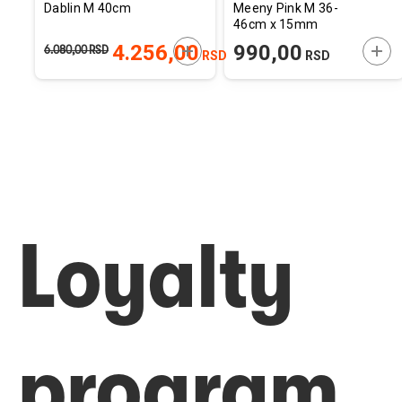
Dablin M 40cm
Meeny Pink M 36-
46cm x 15mm
ODAJTE U KORPU
DODAJTE U KORPU
DOD
4.256,00
990,00
6.080,00
RSD
RSD
RSD
Loyalty
program