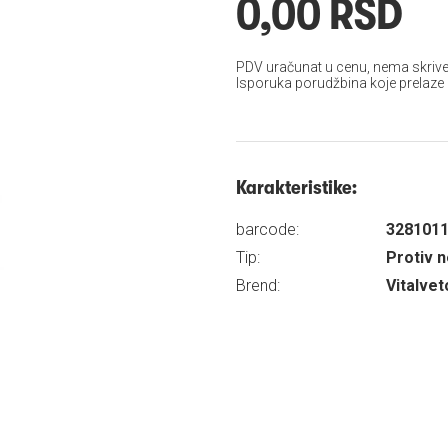
0,00 RSD
PDV uračunat u cenu, nema skrive
Isporuka porudžbina koje prelaze
Karakteristike:
barcode:
328101
Tip:
Protiv n
Brend:
Vitalvet