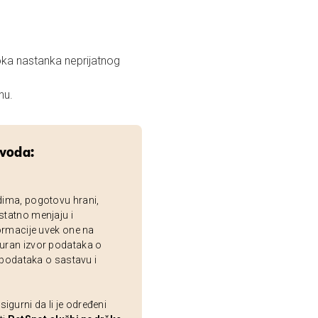
oka nastanka neprijatnog
nu.
zvoda:
dima, pogotovu hrani,
statno menjaju i
ormacije uvek one na
uran izvor podataka o
 podataka o sastavu i
gurni da li je određeni