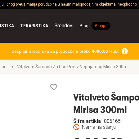
ciju ličnog preuzimanja porudžbina u našim maloprodajnim objektima, neophodno je
Brendovi
ISTIKA
TERARISTIKA
Blog
Akcija!
Besplatna isporuka za porudžbine preko
4000.00
RSD.
oni
Vitalveto Šampon Za Pse Protiv Neprijatnog Mirisa 300ml
Lista
želja
Vitalveto Šampo
Mirisa 300ml
Šifra artikla
006165
Nema na stanju