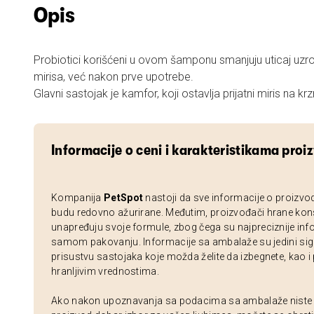
Opis
Probiotici korišćeni u ovom šamponu smanjuju uticaj uzr
mirisa, već nakon prve upotrebe.
Glavni sastojak je kamfor, koji ostavlja prijatni miris na krz
Informacije o ceni i karakteristikama proi
Kompanija
PetSpot
nastoji da sve informacije o proizvo
budu redovno ažurirane. Međutim, proizvođači hrane kon
unapređuju svoje formule, zbog čega su najpreciznije inf
samom pakovanju. Informacije sa ambalaže su jedini sig
prisustvu sastojaka koje možda želite da izbegnete, kao i
hranljivim vrednostima.
Ako nakon upoznavanja sa podacima sa ambalaže niste si