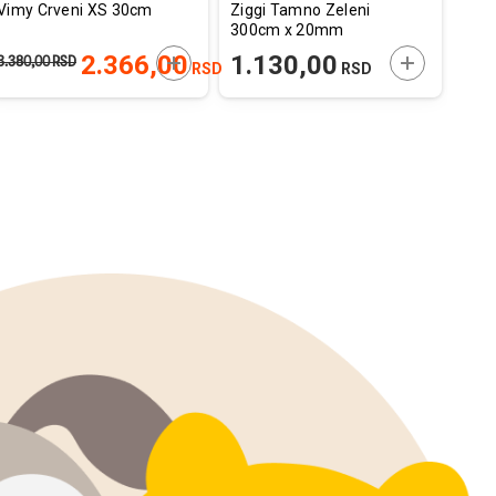
Vimy Crveni XS 30cm
Ziggi Tamno Zeleni
Pov
300cm x 20mm
XL 
E U KORPU
DODAJTE U KORPU
DODAJTE U
2.366,00
1.130,00
3.380,00
RSD
1.940
RSD
RSD