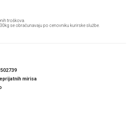
nih troškova.
 30kg se obračunavaju po cenovniku kurirske službe.
1502739
eprijatnih mirisa
o