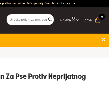
 prethodno online plaćanje isključivo platnim karticama.
Prijava
Korpa
n Za Pse Protiv Neprijatnog