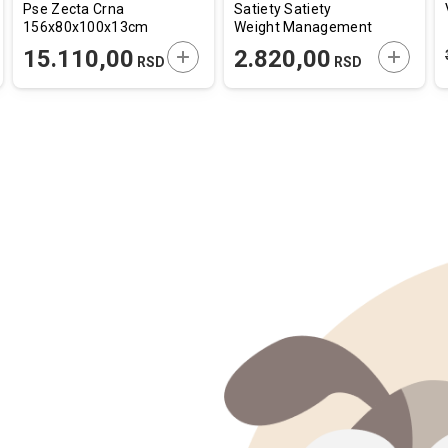
Pse Zecta Crna
Satiety Satiety
156x80x100x13cm
Weight Management
1,5kg
AJTE U KORPU
DODAJTE U KORPU
DODAJT
15.110,00
2.820,00
RSD
RSD