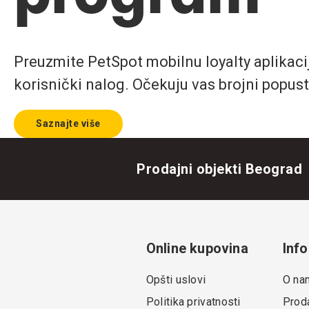
Preuzmite PetSpot mobilnu loyalty aplikaciju
korisnički nalog. Očekuju vas brojni popust
Saznajte više
Prodajni objekti Beograd
Online kupovina
Info
Opšti uslovi
O na
Politika privatnosti
Proda