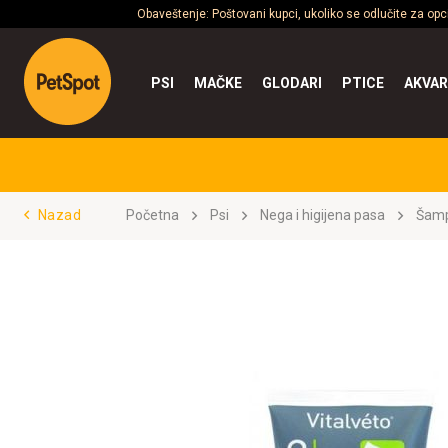
Obaveštenje: Poštovani kupci, ukoliko se odlučite za op
PSI
MAČKE
GLODARI
PTICE
AKVAR
Nazad
Početna
Psi
Nega i higijena pasa
Šamp