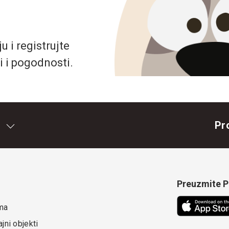
 i registrujte
i i pogodnosti.
Pr
Preuzmite Pe
ma
jni objekti