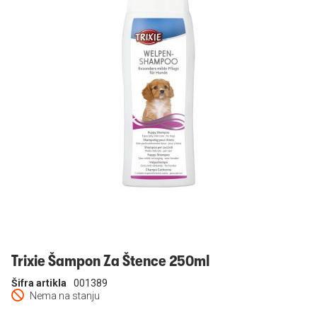
Prijavi se
Trixie Šampon Za Štence 250ml
Šifra artikla
001389
Nema na stanju