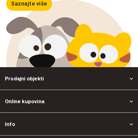
Saznajte više
Prodajni objekti
Online kupovina
Opšti uslovi
Info
Politika privatnosti