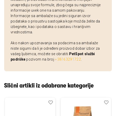
unapređuju svoje formule, zbog čega su najpreciznije
informacije uvek one na samom pakovanju.
Informacije sa ambalaže su jedini siguran izvor
podataka o prisustvu sastojaka koje možda želite da
izbegnete, kao i podataka o sastavu i hranljivim
vrednostima.
Ako nakon upoznavanja sa podacima sa ambalaže
niste sigurni da li je određeni proizvod dobar izbor za
vašeg ljubimca, možete se obratiti
PetSpot službi
podrške
pozivom na broj
+38163291722
.
Slični artikli iz odabrane kategorije
Dodaj
Uporedi
Dod
Upo
u
u
listu
listu