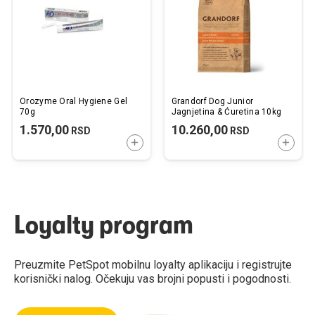
želja
želj
Orozyme Oral Hygiene Gel
Grandorf Dog Junior
70g
Jagnjetina & Ćuretina 10kg
1.570,00
10.260,00
RSD
RSD
DODAJTE U KORPU
DODAJ
Loyalty program
Preuzmite PetSpot mobilnu loyalty aplikaciju i registrujte
korisnički nalog. Očekuju vas brojni popusti i pogodnosti.