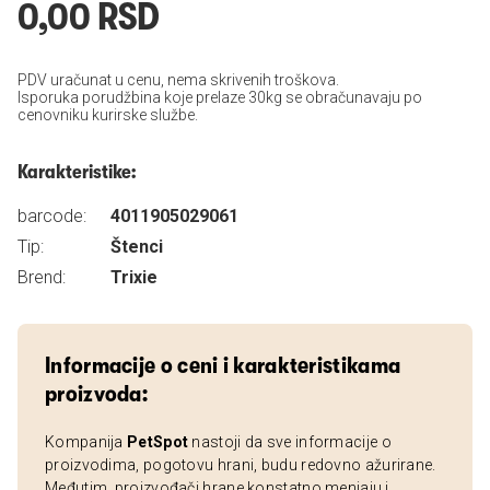
0,00 RSD
PDV uračunat u cenu, nema skrivenih troškova.
Isporuka porudžbina koje prelaze 30kg se obračunavaju po
cenovniku kurirske službe.
Karakteristike:
barcode:
4011905029061
Tip:
Štenci
Brend:
Trixie
Informacije o ceni i karakteristikama
proizvoda:
Kompanija
PetSpot
nastoji da sve informacije o
proizvodima, pogotovu hrani, budu redovno ažurirane.
Međutim, proizvođači hrane konstatno menjaju i