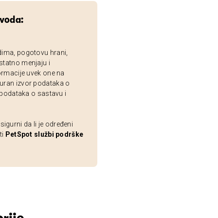
zvoda:
dima, pogotovu hrani,
statno menjaju i
ormacije uvek one na
uran izvor podataka o
 podataka o sastavu i
gurni da li je određeni
ti
PetSpot službi podrške