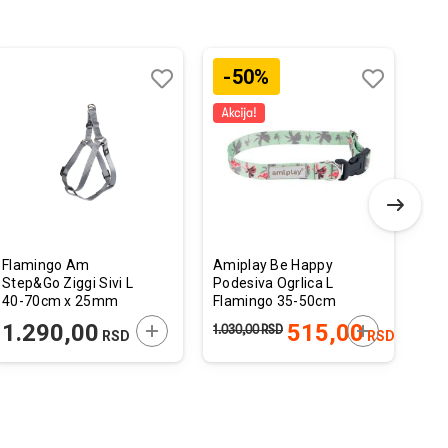
-50%
Dodaj
Uporedi
Dodaj
Uporedi
u
u
listu
listu
želja
želja
Flamingo Am
Amiplay Be Happy
Fla
Step&Go Ziggi Sivi L
Podesiva Ogrlica L
Igr
40-70cm x 25mm
Flamingo 35-50cm
Bun
x 2,5cm
Ko
 U KORPU
DODAJTE U KORPU
DODAJTE U 
1.290,00
515,00
5
1.030,00
RSD
RSD
RSD
20