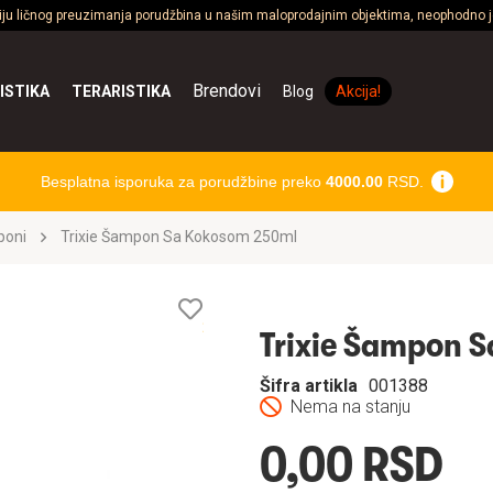
ciju ličnog preuzimanja porudžbina u našim maloprodajnim objektima, neophodno je
Brendovi
ISTIKA
TERARISTIKA
Blog
Akcija!
Besplatna isporuka za porudžbine preko
4000.00
RSD.
oni
Trixie Šampon Sa Kokosom 250ml
Lista
želja
Trixie Šampon 
Šifra artikla
001388
Nema na stanju
0,00 RSD