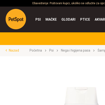
Obaveštenje: Poštovani kupci, ukoliko se odlučite za op
PSI
MAČKE
GLODARI
PTICE
AKVAR
Nazad
Početna
Psi
Nega i higijena pasa
Šamp