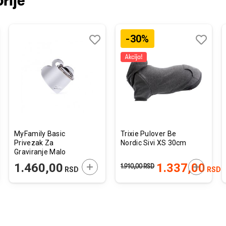
rije
-30%
j
edi
Dodaj
Uporedi
Dodaj
Uporedi
u
u
listu
listu
želja
želja
MyFamily Basic
Trixie Pulover Be
Privezak Za
Nordic Sivi XS 30cm
Graviranje Malo
Srce Hromirani
JTE U KORPU
DODAJTE U KORPU
DODAJTE
1.460,00
1.337,00
1.910,00
RSD
RSD
RSD
Mesing