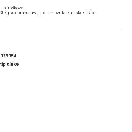
nih troškova.
 30kg se obračunavaju po cenovniku kurirske službe.
5029054
 tip dlake