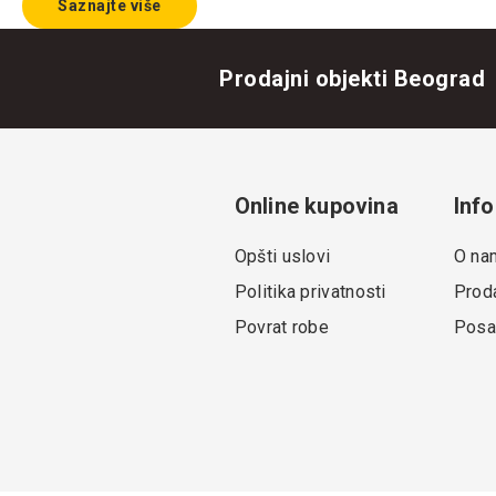
Saznajte više
Prodajni objekti Beograd
Online kupovina
Info
Opšti uslovi
O na
Politika privatnosti
Proda
Povrat robe
Posa