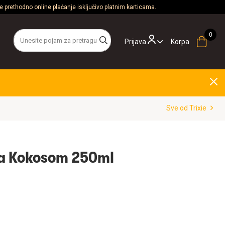
 prethodno online plaćanje isključivo platnim karticama.
Prijava
Korpa
Sve od Trixie
Sa Kokosom 250ml