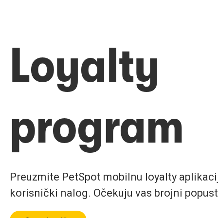
Loyalty
program
Preuzmite PetSpot mobilnu loyalty aplikaciju
korisnički nalog. Očekuju vas brojni popust