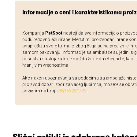
Informacije o ceni i karakteristikama proi
Kompanija
PetSpot
nastoji da sve informacije o proizvo
budu redovno ažurirane. Međutim, proizvođači hrane kon
unapređuju svoje formule, zbog čega su najpreciznije inf
samom pakovanju. Informacije sa ambalaže su jedini sig
prisustvu sastojaka koje možda želite da izbegnete, kao i
hranljivim vrednostima.
Ako nakon upoznavanja sa podacima sa ambalaže niste si
proizvod dobar izbor za vašeg ljubimca, možete se obrati
pozivom na broj
+38163291722
.