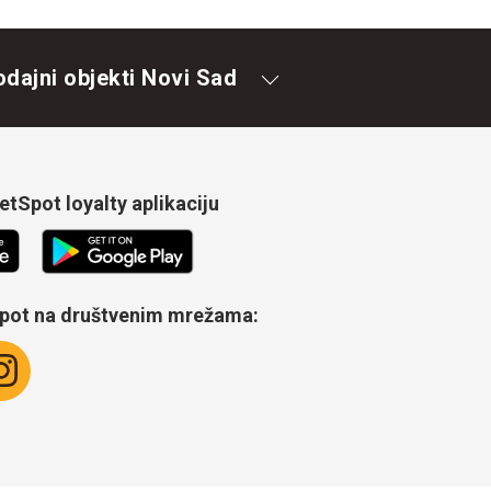
odajni objekti Novi Sad
tSpot loyalty aplikaciju
Spot na društvenim mrežama: