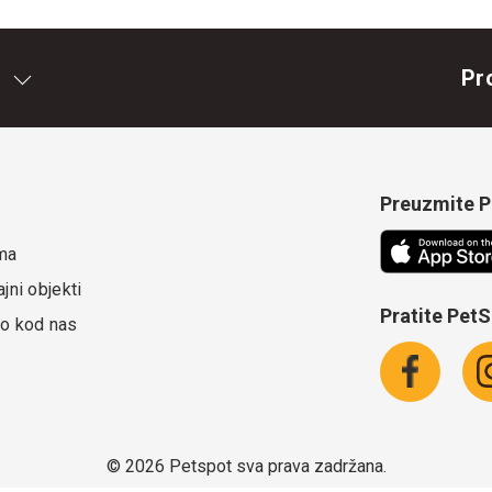
Pr
Preuzmite Pe
ma
jni objekti
Pratite Pet
o kod nas
©
2026 Petspot sva prava zadržana.