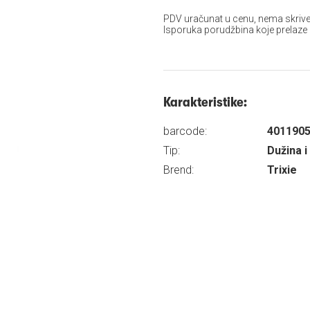
PDV uračunat u cenu, nema skrive
Isporuka porudžbina koje prelaze
Karakteristike:
barcode:
401190
Tip:
Dužina i
Brend:
Trixie