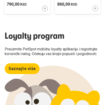
790,00
860,00
RSD
RSD
DODAJTE U KORPU
DODAJ
Loyalty program
Preuzmite PetSpot mobilnu loyalty aplikaciju i registrujte
korisnički nalog. Očekuju vas brojni popusti i pogodnosti.
Saznajte više