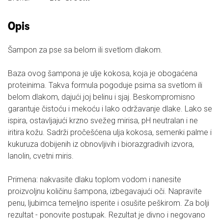
Opis
Šampon za pse sa belom ili svetlom dlakom.
Baza ovog šampona je ulje kokosa, koja je obogaćena
proteinima. Takva formula pogoduje psima sa svetlom ili
belom dlakom, dajući joj belinu i sjaj. Beskompromisno
garantuje čistoću i mekoću i lako održavanje dlake. Lako se
ispira, ostavljajući krzno svežeg mirisa, pH neutralan i ne
iritira kožu. Sadrži pročešćena ulja kokosa, semenki palme i
kukuruza dobijenih iz obnovljivih i biorazgradivih izvora,
lanolin, cvetni miris.
Primena: nakvasite dlaku toplom vodom i nanesite
proizvoljnu količinu šampona, izbegavajući oči. Napravite
penu, ljubimca temeljno isperite i osušite peškirom. Za bolji
rezultat - ponovite postupak. Rezultat je divno i negovano