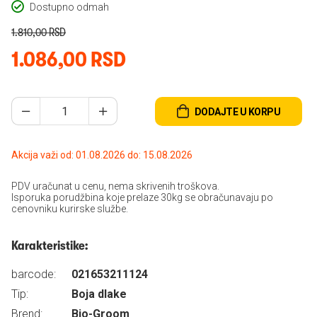
Dostupno odmah
1.810,00 RSD
1.086,00 RSD
DODAJTE U KORPU
Akcija važi od: 01.08.2026 do: 15.08.2026
PDV uračunat u cenu, nema skrivenih troškova.
Isporuka porudžbina koje prelaze 30kg se obračunavaju po
cenovniku kurirske službe.
Karakteristike:
barcode:
021653211124
Tip:
Boja dlake
Brend:
Bio-Groom