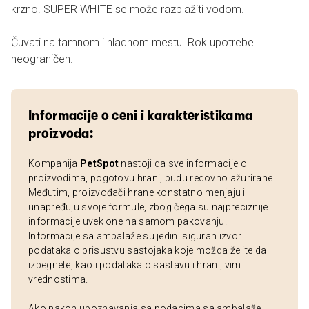
krzno. SUPER WHITE se može razblažiti vodom.
Čuvati na tamnom i hladnom mestu. Rok upotrebe
neograničen.
Informacije o ceni i karakteristikama
proizvoda:
Kompanija
PetSpot
nastoji da sve informacije o
proizvodima, pogotovu hrani, budu redovno ažurirane.
Međutim, proizvođači hrane konstatno menjaju i
unapređuju svoje formule, zbog čega su najpreciznije
informacije uvek one na samom pakovanju.
Informacije sa ambalaže su jedini siguran izvor
podataka o prisustvu sastojaka koje možda želite da
izbegnete, kao i podataka o sastavu i hranljivim
vrednostima.
Ako nakon upoznavanja sa podacima sa ambalaže