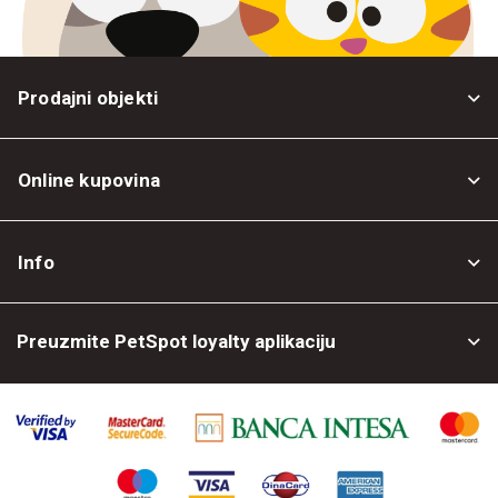
Prodajni objekti
Online kupovina
Opšti uslovi
Info
Politika privatnosti
O nama
Povrat robe
Preuzmite PetSpot loyalty aplikaciju
Prodajni objekti
Posao kod nas