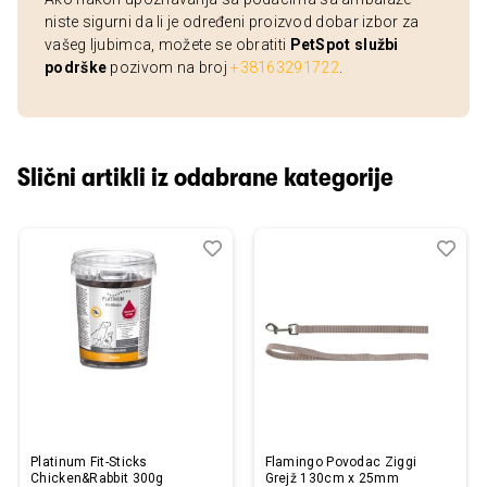
niste sigurni da li je određeni proizvod dobar izbor za
vašeg ljubimca, možete se obratiti
PetSpot službi
podrške
pozivom na broj
+38163291722
.
Slični artikli iz odabrane kategorije
Dodaj
Uporedi
Dod
Upo
u
u
listu
listu
želja
želj
Platinum Fit-Sticks
Flamingo Povodac Ziggi
Chicken&Rabbit 300g
Grejž 130cm x 25mm