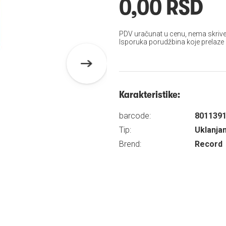
0,00 RSD
PDV uračunat u cenu, nema skrive
Isporuka porudžbina koje prelaze
Karakteristike:
barcode:
801139
Tip:
Uklanja
Brend:
Record