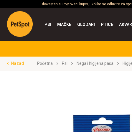
Obaveštenje: Poštovani kupci, ukoliko se odlučite za op
PSI
MAČKE
GLODARI
PTICE
AKVAR
Nazad
Početna
Psi
Nega i higijena pasa
Higij