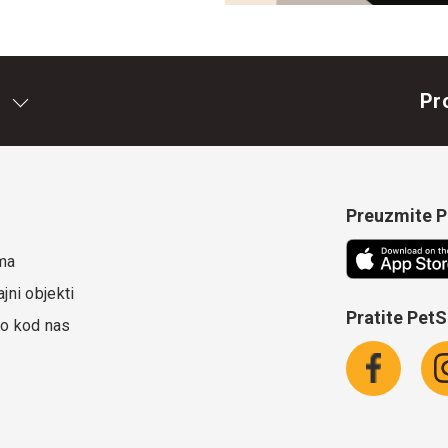
Pr
Preuzmite Pe
ma
jni objekti
Pratite Pet
o kod nas