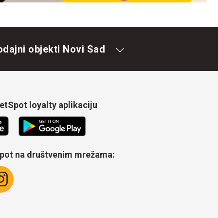
odajni objekti Novi Sad
tSpot loyalty aplikaciju
Spot na društvenim mrežama: