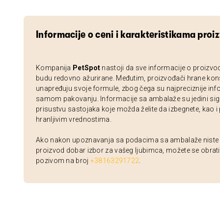
Informacije o ceni i karakteristikama proi
Kompanija
PetSpot
nastoji da sve informacije o proizvo
budu redovno ažurirane. Međutim, proizvođači hrane kon
unapređuju svoje formule, zbog čega su najpreciznije inf
samom pakovanju. Informacije sa ambalaže su jedini sig
prisustvu sastojaka koje možda želite da izbegnete, kao i
hranljivim vrednostima.
Ako nakon upoznavanja sa podacima sa ambalaže niste si
proizvod dobar izbor za vašeg ljubimca, možete se obrati
pozivom na broj
+38163291722
.