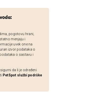
zvoda:
dima, pogotovu hrani,
statno menjaju i
ormacije uvek one na
uran izvor podataka o
 podataka o sastavu i
gurni da li je određeni
ti
PetSpot službi podrške