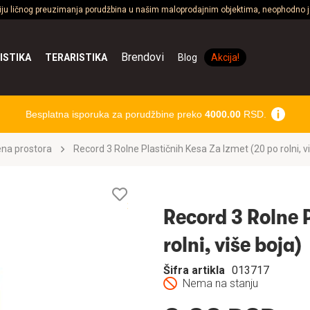
ciju ličnog preuzimanja porudžbina u našim maloprodajnim objektima, neophodno je
Brendovi
ISTIKA
TERARISTIKA
Blog
Akcija!
Besplatna isporuka za porudžbine preko
4000.00
RSD.
ena prostora
Record 3 Rolne Plastičnih Kesa Za Izmet (20 po rolni, v
Lista
želja
Record 3 Rolne P
rolni, više boja)
Šifra artikla
013717
Nema na stanju