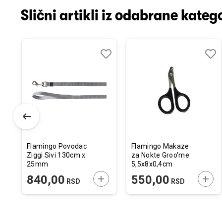
Slični artikli iz odabrane katego
odaj
poredi
Dodaj
Uporedi
Doda
Upor
u
u
istu
listu
listu
elja
želja
želja
Flamingo Povodac
Flamingo Makaze
Ziggi Sivi 130cm x
za Nokte Groo'me
25mm
5,5x8x0,4cm
ODAJTE U KORPU
DODAJTE U KORPU
DODA
840,00
550,00
SD
RSD
RSD