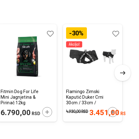
-30%
Dodaj
Uporedi
Dodaj
Uporedi
u
u
listu
listu
želja
želja
Fitmin Dog For Life
Flamingo Zimski
Cal
Mini Jagnjetina &
Kaputić Duker Crni
Bre
Pirinač 12kg
30cm / 33cm /
Pre
49cm
Lar
 U KORPU
DODAJTE U KORPU
DODAJTE U 
6.790,00
3.451,00
7
4.930,00
RSD
RSD
RSD