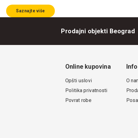
Saznajte više
Prodajni objekti Beograd
Online kupovina
Info
Opšti uslovi
O na
Politika privatnosti
Proda
Povrat robe
Posa