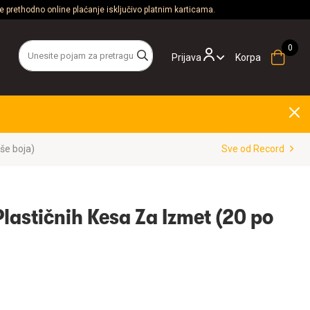
 prethodno online plaćanje isključivo platnim karticama.
Prijava
Korpa
iše boja)
Sve od Record
lastičnih Kesa Za Izmet (20 po