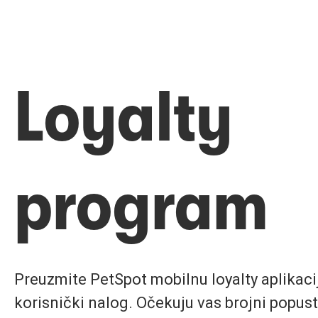
Loyalty
program
Preuzmite PetSpot mobilnu loyalty aplikaciju
korisnički nalog. Očekuju vas brojni popust