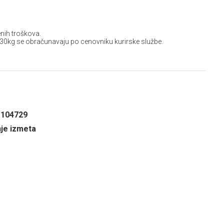
nih troškova.
 30kg se obračunavaju po cenovniku kurirske službe.
1104729
nje izmeta