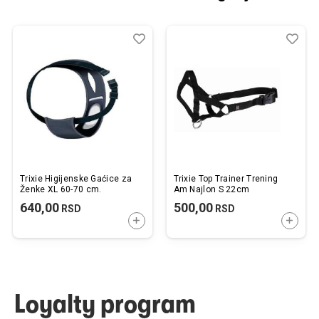
Dodaj
Uporedi
Dod
Upo
u
u
listu
listu
želja
želj
Trixie Higijenske Gaćice za
Trixie Top Trainer Trening
Ženke XL 60-70 cm.
Am Najlon S 22cm
640,00
500,00
RSD
RSD
DODAJTE U KORPU
DODAJ
Loyalty program