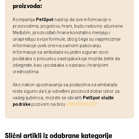
proizvoda:
Kompanija
PetSpot
nastoji da sve informacije o
proizvodima, pogotovu hrani, budu redovno ažurirane.
Međutim, proizvođači hrane konstatno menjaju i
unapređuju svoje formule, zbog čega su najpreciznije
informacije uvek one na samom pakovanju.
Informacije sa ambalaže su jedini siguran izvor
podataka o prisustvu sastojaka koje možda želite da
izbegnete, kao i podataka o sastavu i hranljivim
vrednostima.
Ako nakon upoznavanja sa podacima sa ambalaže
niste sigurni da li je određeni proizvod dobar izbor za
vašeg ljubimca, možete se obratiti
PetSpot službi
podrške
pozivom na broj
+38163291722
.
Slični artikli iz odabrane kategorije