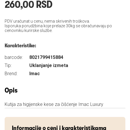
260,00 RSD
PDV uračunat u cenu, nema skrivenih troškova.
Isporuka porudžbina koje prelaze 30kg se obračunavaju po
cenovniku kurirske službe.
Karakteristike:
barcode:
8021799415884
Tip:
Uklanjanje izmeta
Brend:
Imac
Opis
Kutija za higijenske kese za čišćenje Imac Luxury
Informacije o ceni i karakteristikama