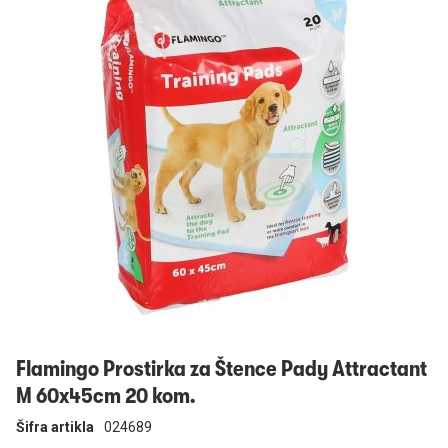
Prijavi se
Flamingo Prostirka za Štence Pady Attractant
M 60x45cm 20 kom.
Šifra artikla
024689