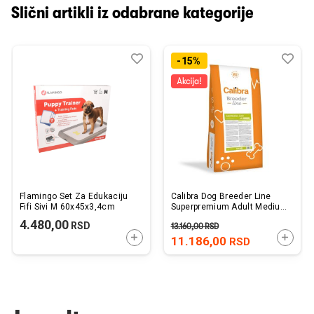
Slični artikli iz odabrane kategorije
Dodaj
Uporedi
Dod
Upo
-15%
u
u
listu
listu
želja
želj
Flamingo Set Za Edukaciju
Calibra Dog Breeder Line
Fifi Sivi M 60x45x3,4cm
Superpremium Adult Medium
Jagnjetina 20kg
4.480,00
RSD
13.160,00
RSD
DODAJTE U KORPU
DODAJ
11.186,00
RSD