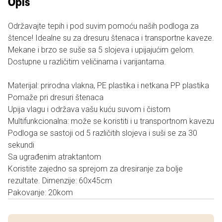
Opis
Održavajte tepih i pod suvim pomoću naših podloga za
štence! Idealne su za dresuru štenaca i transportne kaveze.
Mekane i brzo se suše sa 5 slojeva i upijajućim gelom.
Dostupne u različitim veličinama i varijantama.
Materijal: prirodna vlakna, PE plastika i netkana PP plastika
Pomaže pri dresuri štenaca
Upija vlagu i održava vašu kuću suvom i čistom
Multifunkcionalna: može se koristiti i u transportnom kavezu
Podloga se sastoji od 5 različitih slojeva i suši se za 30
sekundi
Sa ugrađenim atraktantom
Koristite zajedno sa sprejom za dresiranje za bolje
rezultate. Dimenzije: 60x45cm
Pakovanje: 20kom