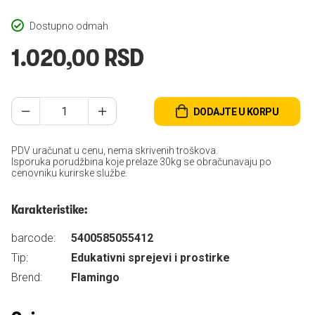
Dostupno odmah
1.020,00 RSD
DODAJTE U KORPU
PDV uračunat u cenu, nema skrivenih troškova.
Isporuka porudžbina koje prelaze 30kg se obračunavaju po
cenovniku kurirske službe.
Karakteristike:
barcode:
5400585055412
Tip:
Edukativni sprejevi i prostirke
Brend:
Flamingo