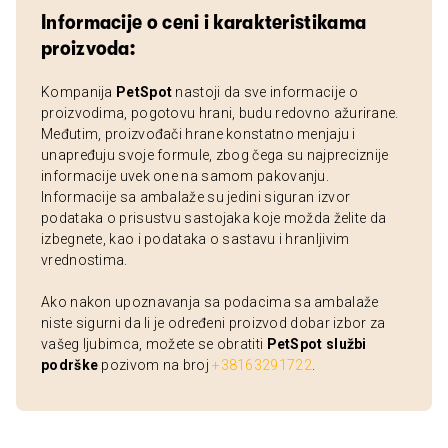
Informacije o ceni i karakteristikama
proizvoda:
Kompanija
PetSpot
nastoji da sve informacije o
proizvodima, pogotovu hrani, budu redovno ažurirane.
Međutim, proizvođači hrane konstatno menjaju i
unapređuju svoje formule, zbog čega su najpreciznije
informacije uvek one na samom pakovanju.
Informacije sa ambalaže su jedini siguran izvor
podataka o prisustvu sastojaka koje možda želite da
izbegnete, kao i podataka o sastavu i hranljivim
vrednostima.
Ako nakon upoznavanja sa podacima sa ambalaže
niste sigurni da li je određeni proizvod dobar izbor za
vašeg ljubimca, možete se obratiti
PetSpot službi
podrške
pozivom na broj
+38163291722
.