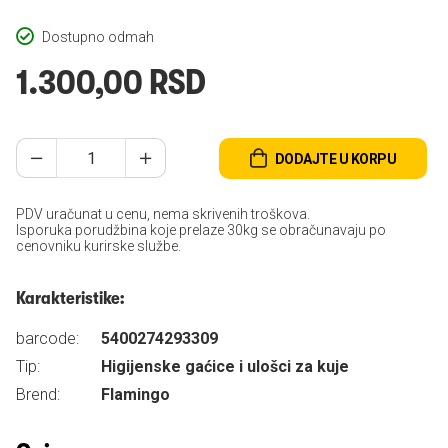
Dostupno odmah
1.300,00 RSD
DODAJTE U KORPU
PDV uračunat u cenu, nema skrivenih troškova.
Isporuka porudžbina koje prelaze 30kg se obračunavaju po
cenovniku kurirske službe.
Karakteristike:
barcode:
5400274293309
Tip:
Higijenske gaćice i ulošci za kuje
Brend:
Flamingo