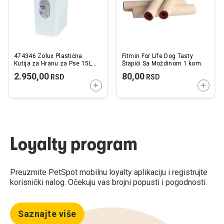
474346 Zolux Plastična
Fitmin For Life Dog Tasty
Kutija za Hranu za Pse 15L /
Štapići Sa Moždinom 1 kom.
33x22x41cm
2.950,00
80,00
RSD
RSD
DODAJTE U KORPU
DODAJ
Loyalty program
Preuzmite PetSpot mobilnu loyalty aplikaciju i registrujte
korisnički nalog. Očekuju vas brojni popusti i pogodnosti.
Saznajte više