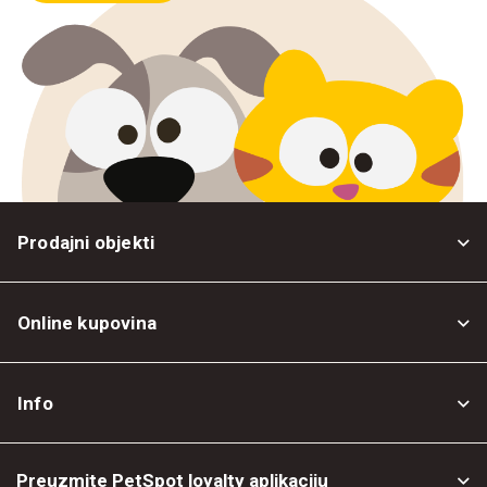
Prodajni objekti
Online kupovina
Opšti uslovi
Info
Politika privatnosti
O nama
Povrat robe
Preuzmite PetSpot loyalty aplikaciju