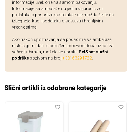
informacije uvek one na samom pakovanju.
Informacije sa ambalaže su jedini siguran izvor
podataka o prisustvu sastojaka koje možda želite da
izbegnete, kao i podataka o sastavu i hranljivim
vrednostima.
Ako nakon upoznavanja sa podacima sa ambalaže
niste sigurni da li je određeni proizvod dobar izbor za
vašeg ljubimca, možete se obratiti
PetSpot službi
podrške
pozivom na broj
+38163291722
.
Slični artikli iz odabrane kategorije
Dodaj
Uporedi
Dod
Upo
u
u
listu
listu
želja
želj