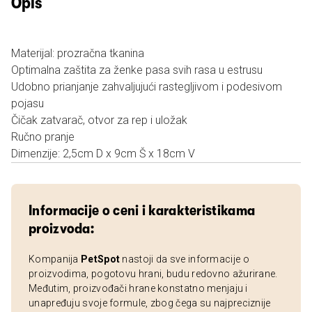
Opis
Materijal: prozračna tkanina
Optimalna zaštita za ženke pasa svih rasa u estrusu
Udobno prianjanje zahvaljujući rastegljivom i podesivom
pojasu
Čičak zatvarač, otvor za rep i uložak
Ručno pranje
Dimenzije: 2,5cm D x 9cm Š x 18cm V
Informacije o ceni i karakteristikama
proizvoda:
Kompanija
PetSpot
nastoji da sve informacije o
proizvodima, pogotovu hrani, budu redovno ažurirane.
Međutim, proizvođači hrane konstatno menjaju i
unapređuju svoje formule, zbog čega su najpreciznije