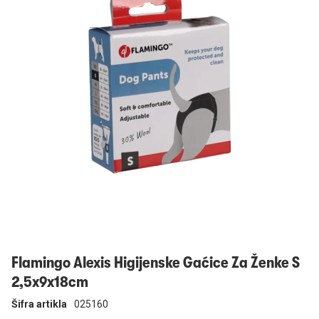
Prijavi se
Flamingo Alexis Higijenske Gaćice Za Ženke S
2,5x9x18cm
Šifra artikla
025160