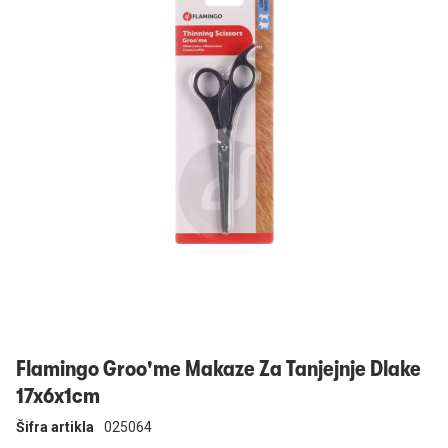
Prijavi se
Flamingo Groo'me Makaze Za Tanjejnje Dlake
17x6x1cm
Šifra artikla
025064