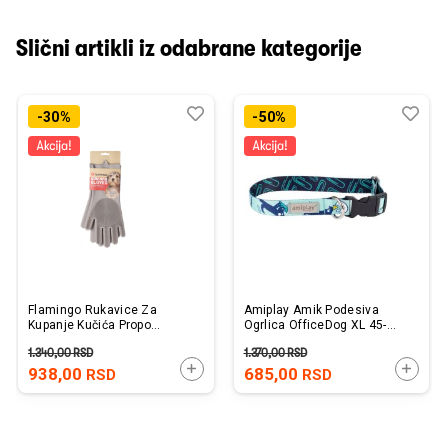
Slični artikli iz odabrane kategorije
Dodaj
Uporedi
Dod
Upo
-30%
-50%
u
u
listu
listu
želja
želj
Flamingo Rukavice Za
Amiplay Amik Podesiva
Kupanje Kučića Propo
Ogrlica OfficeDog XL 45-
Silikonske 16x34x2cm
70cm x 2,5cm
1.340,00
RSD
1.370,00
RSD
DODAJTE U KORPU
DODAJ
938,00
685,00
RSD
RSD