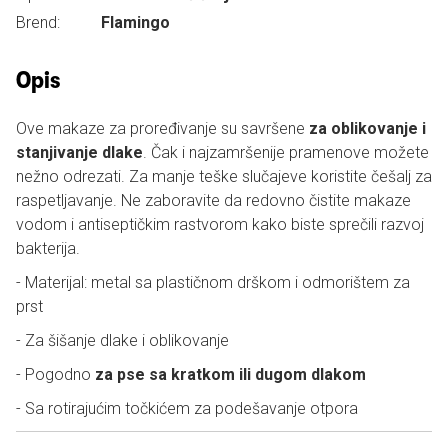
Brend:
Flamingo
Opis
Ove makaze za proređivanje su savršene
za oblikovanje i
stanjivanje dlake
. Čak i najzamršenije pramenove možete
nežno odrezati. Za manje teške slučajeve koristite češalj za
raspetljavanje. Ne zaboravite da redovno čistite makaze
vodom i antiseptičkim rastvorom kako biste sprečili razvoj
bakterija.
- Materijal: metal sa plastičnom drškom i odmorištem za
prst
- Za šišanje dlake i oblikovanje
- Pogodno
za pse sa kratkom ili dugom dlakom
- Sa rotirajućim točkićem za podešavanje otpora