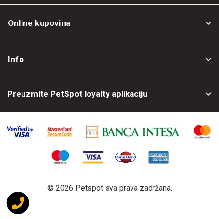
Online kupovina
Opšti uslovi
Info
Politika privatnosti
O nama
Povrat robe
Preuzmite PetSpot loyalty aplikaciju
Prodajni objekti
Posao kod nas
©
2026 Petspot sva prava zadržana.