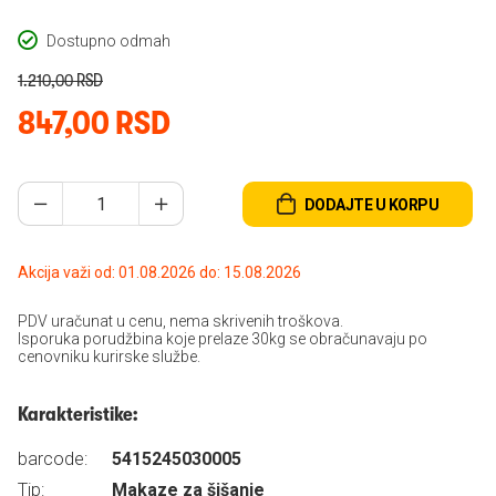
Dostupno odmah
1.210,00 RSD
847,00 RSD
DODAJTE U KORPU
Akcija važi od: 01.08.2026 do: 15.08.2026
PDV uračunat u cenu, nema skrivenih troškova.
Isporuka porudžbina koje prelaze 30kg se obračunavaju po
cenovniku kurirske službe.
Karakteristike:
barcode:
5415245030005
Tip:
Makaze za šišanje