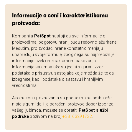
Informacije o ceni i karakteristikama
proizvoda:
Kompanija
PetSpot
nastoji da sve informacije o
proizvodima, pogotovu hrani, budu redovno ažurirane.
Međutim, proizvođači hrane konstatno menjaju i
unapređuju svoje formule, zbog čega su najpreciznije
informacije uvek one na samom pakovanju.
Informacije sa ambalaže su jedini siguran izvor
podataka o prisustvu sastojaka koje možda želite da
izbegnete, kao i podataka o sastavu i hranljivim
vrednostima.
Ako nakon upoznavanja sa podacima sa ambalaže
niste sigurni da li je određeni proizvod dobar izbor za
vašeg ljubimca, možete se obratiti
PetSpot službi
podrške
pozivom na broj
+38163291722
.