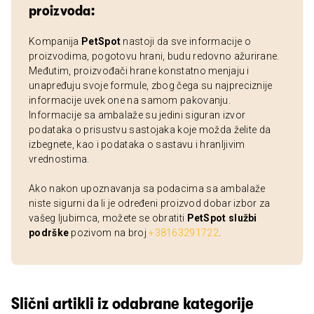
proizvoda:
Kompanija
PetSpot
nastoji da sve informacije o
proizvodima, pogotovu hrani, budu redovno ažurirane.
Međutim, proizvođači hrane konstatno menjaju i
unapređuju svoje formule, zbog čega su najpreciznije
informacije uvek one na samom pakovanju.
Informacije sa ambalaže su jedini siguran izvor
podataka o prisustvu sastojaka koje možda želite da
izbegnete, kao i podataka o sastavu i hranljivim
vrednostima.
Ako nakon upoznavanja sa podacima sa ambalaže
niste sigurni da li je određeni proizvod dobar izbor za
vašeg ljubimca, možete se obratiti
PetSpot službi
podrške
pozivom na broj
+38163291722
.
Slični artikli iz odabrane kategorije