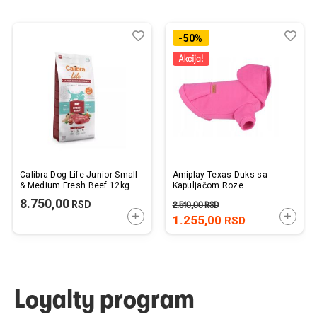
Dodaj
Uporedi
Dod
Upo
-50%
u
u
listu
listu
želja
želj
Calibra Dog Life Junior Small
Amiplay Texas Duks sa
& Medium Fresh Beef 12kg
Kapuljačom Roze
30x32x46cm
8.750,00
RSD
2.510,00
RSD
DODAJTE U KORPU
DODAJ
1.255,00
RSD
Loyalty program