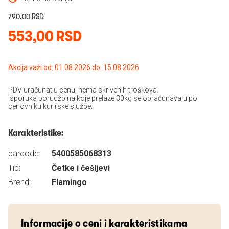
790,00 RSD
553,00 RSD
Akcija važi od: 01.08.2026 do: 15.08.2026
PDV uračunat u cenu, nema skrivenih troškova.
Isporuka porudžbina koje prelaze 30kg se obračunavaju po
cenovniku kurirske službe.
Karakteristike:
barcode:
5400585068313
Tip:
Četke i češljevi
Brend:
Flamingo
Informacije o ceni i karakteristikama