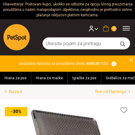
Obaveštenje: Poštovani kupci, ukoliko se odlučite za opciju ličnog preuzimanja
porudžbina u našim maloprodajnim objektima, neophodno je prethodno online
Psi
plaćanje isključivo platnim karticama.
Mačke
Korpa
Glodari
Ptice
Besplatna isporuka za porudžbine preko
4000.00
RSD.
Akvaristika
Hrana za pse
Hrana za mačke
Igračke za pse
Grebalice za mač
Teraristika
Nazad
Sve od Flamingo
Brendovi
Blog
Lis
-30%
želj
Akcija!