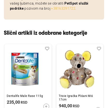
vašeg ljubimca, možete se obratiti
PetSpot službi
podrške
pozivom na broj
+38163291722
.
Slični artikli iz odabrane kategorije
Dodaj
Uporedi
Dod
Upo
u
u
listu
listu
želja
želj
Dentalife Male Rase 115g
Trixie Igračka Plišani Miš
17cm
235,00
RSD
940,00
RSD
DODAJTE U KORPU