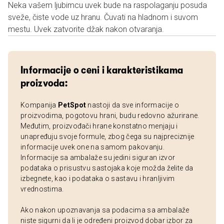
Neka vašem ljubimcu uvek bude na raspolaganju posuda
sveže, čiste vode uz hranu. Čuvati na hladnom i suvom
mestu. Uvek zatvorite džak nakon otvaranja.
Informacije o ceni i karakteristikama
proizvoda:
Kompanija
PetSpot
nastoji da sve informacije o
proizvodima, pogotovu hrani, budu redovno ažurirane.
Međutim, proizvođači hrane konstatno menjaju i
unapređuju svoje formule, zbog čega su najpreciznije
informacije uvek one na samom pakovanju.
Informacije sa ambalaže su jedini siguran izvor
podataka o prisustvu sastojaka koje možda želite da
izbegnete, kao i podataka o sastavu i hranljivim
vrednostima.
Ako nakon upoznavanja sa podacima sa ambalaže
niste sigurni da li je određeni proizvod dobar izbor za