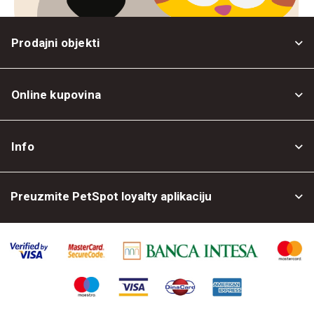
Prodajni objekti
Online kupovina
Opšti uslovi
Info
Politika privatnosti
O nama
Povrat robe
Preuzmite PetSpot loyalty aplikaciju
Prodajni objekti
Posao kod nas