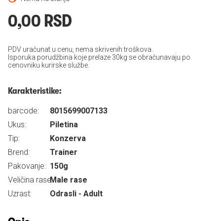
0,00 RSD
PDV uračunat u cenu, nema skrivenih troškova.
Isporuka porudžbina koje prelaze 30kg se obračunavaju po
cenovniku kurirske službe.
Karakteristike:
barcode:
8015699007133
Ukus:
Piletina
Tip:
Konzerva
Brend:
Trainer
Pakovanje:
150g
Veličina rase:
Male rase
Uzrast:
Odrasli - Adult