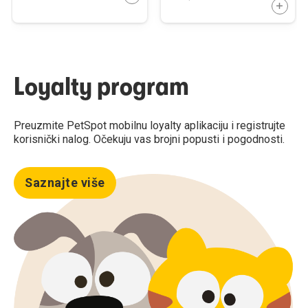
DODAJ
Loyalty program
Preuzmite PetSpot mobilnu loyalty aplikaciju i registrujte
korisnički nalog. Očekuju vas brojni popusti i pogodnosti.
Saznajte više