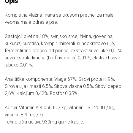
Opis
Kompletna vlažna hrana sa ukusom piletine, za male i
veoma male odrasle pse.
Sastojci: piletina 18%, svinjsko srce, živina, govedina,
kukuruz, ćuretina, krompir, minerali, suncokretovo ulje,
fermentirano brašno od pirinča, ekstrakt suve juke 0,01%,
suvi ekstrakt limuna (bioflavonoidi) 0,01%, ekstrakt suve
jabuke 0,01%.
Analitičke komponente: Vlaga 67%, Sirovi proteini 9%,
Sirova ulja i masti 6,5%, Sirova vlakna 0,5%, Sirovi pepeo
2,6%, Kalcijum 0,42%, Fosfor 0,35%.
Aditivi: Vitamin A 4.050 IU / kg, vitamin D3 120 IU / kg,
vitamin E 9 mg / kg.
Tehnološki aditivi: 930mg gume kasije.