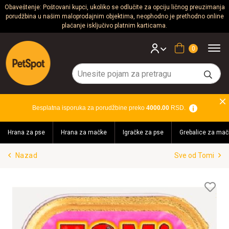
Obaveštenje: Poštovani kupci, ukoliko se odlučite za opciju ličnog preuzimanja
porudžbina u našim maloprodajnim objektima, neophodno je prethodno online
Psi
plaćanje isključivo platnim karticama.
Mačke
Korpa
Glodari
Ptice
Besplatna isporuka za porudžbine preko
4000.00
RSD.
Akvaristika
Hrana za pse
Hrana za mačke
Igračke za pse
Grebalice za mač
Teraristika
Nazad
Sve od Tomi
Brendovi
Blog
Lis
želj
Akcija!