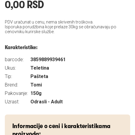
0,00 RSD
PDV uračunat u cenu, nema skrivenih troškova.
Isporuka porudžbina koje prelaze 30kg se obračunavaju po
cenovniku kurirske službe.
Karakteristike:
barcode:
3859889939461
Ukus:
Teletina
Tip:
Pašteta
Brend:
Tomi
Pakovanje:
150g
Uzrast:
Odrasli - Adult
Informacije o ceni i karakteristikama
proizvoda: