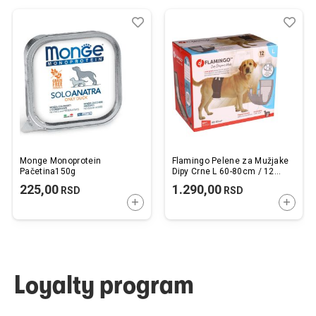
Dodaj
Uporedi
Dod
Upo
u
u
listu
listu
želja
želj
Monge Monoprotein
Flamingo Pelene za Mužjake
Pačetina150g
Dipy Crne L 60-80cm / 12
kom.
225,00
1.290,00
RSD
RSD
DODAJTE U KORPU
DODAJ
Loyalty program