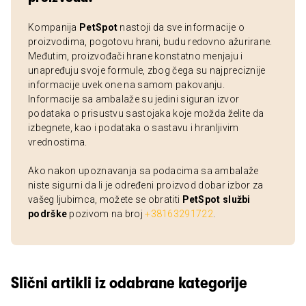
Kompanija
PetSpot
nastoji da sve informacije o
proizvodima, pogotovu hrani, budu redovno ažurirane.
Međutim, proizvođači hrane konstatno menjaju i
unapređuju svoje formule, zbog čega su najpreciznije
informacije uvek one na samom pakovanju.
Informacije sa ambalaže su jedini siguran izvor
podataka o prisustvu sastojaka koje možda želite da
izbegnete, kao i podataka o sastavu i hranljivim
vrednostima.
Ako nakon upoznavanja sa podacima sa ambalaže
niste sigurni da li je određeni proizvod dobar izbor za
vašeg ljubimca, možete se obratiti
PetSpot službi
podrške
pozivom na broj
+38163291722
.
Slični artikli iz odabrane kategorije