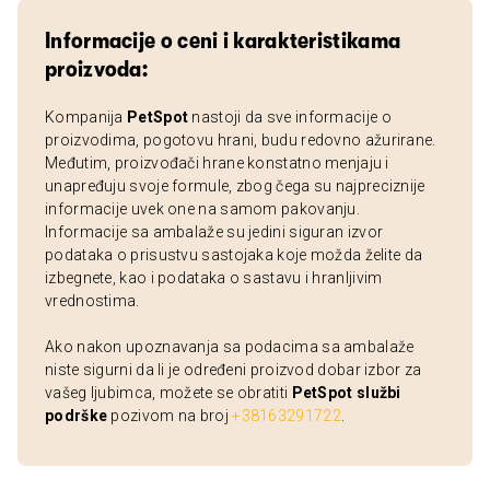
Informacije o ceni i karakteristikama
proizvoda:
Kompanija
PetSpot
nastoji da sve informacije o
proizvodima, pogotovu hrani, budu redovno ažurirane.
Međutim, proizvođači hrane konstatno menjaju i
unapređuju svoje formule, zbog čega su najpreciznije
informacije uvek one na samom pakovanju.
Informacije sa ambalaže su jedini siguran izvor
podataka o prisustvu sastojaka koje možda želite da
izbegnete, kao i podataka o sastavu i hranljivim
vrednostima.
Ako nakon upoznavanja sa podacima sa ambalaže
niste sigurni da li je određeni proizvod dobar izbor za
vašeg ljubimca, možete se obratiti
PetSpot službi
podrške
pozivom na broj
+38163291722
.