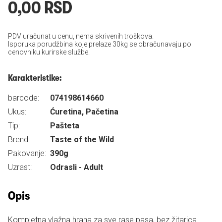
0,00 RSD
PDV uračunat u cenu, nema skrivenih troškova.
Isporuka porudžbina koje prelaze 30kg se obračunavaju po
cenovniku kurirske službe.
Karakteristike:
barcode:
074198614660
Ukus:
Ćuretina, Pačetina
Tip:
Pašteta
Brend:
Taste of the Wild
Pakovanje:
390g
Uzrast:
Odrasli - Adult
Opis
Kompletna vlažna hrana za sve rase pasa, bez žitarica.