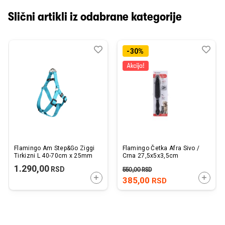
Slični artikli iz odabrane kategorije
Dodaj
Uporedi
Dod
Upo
-30%
u
u
listu
listu
želja
želj
Flamingo Am Step&Go Ziggi
Flamingo Četka Afra Sivo /
Tirkizni L 40-70cm x 25mm
Crna 27,5x5x3,5cm
1.290,00
RSD
550,00
RSD
DODAJTE U KORPU
DODAJ
385,00
RSD