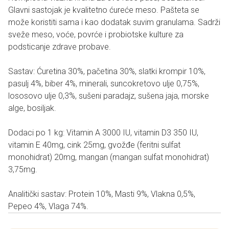
Glavni sastojak je kvalitetno ćureće meso. Pašteta se
može koristiti sama i kao dodatak suvim granulama. Sadrži
sveže meso, voće, povrće i probiotske kulture za
podsticanje zdrave probave.
Sastav: Ćuretina 30%, pačetina 30%, slatki krompir 10%,
pasulj 4%, biber 4%, minerali, suncokretovo ulje 0,75%,
lososovo ulje 0,3%, sušeni paradajz, sušena jaja, morske
alge, bosiljak.
Dodaci po 1 kg: Vitamin A 3000 IU, vitamin D3 350 IU,
vitamin E 40mg, cink 25mg, gvožđe (feritni sulfat
monohidrat) 20mg, mangan (mangan sulfat monohidrat)
3,75mg.
Analitički sastav: Protein 10%, Masti 9%, Vlakna 0,5%,
Pepeo 4%, Vlaga 74%.