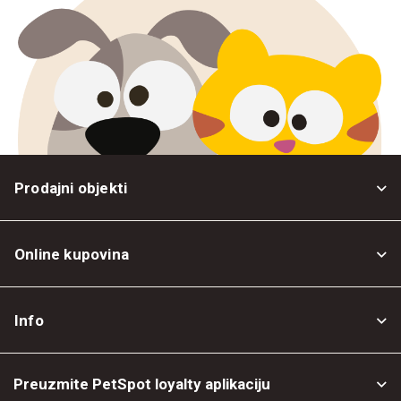
Prodajni objekti
Online kupovina
Opšti uslovi
Info
Politika privatnosti
O nama
Povrat robe
Preuzmite PetSpot loyalty aplikaciju
Prodajni objekti