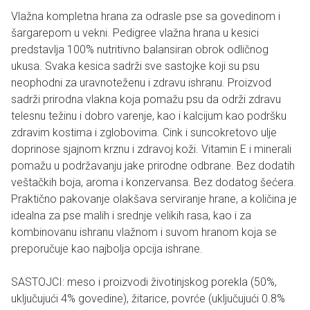
Vlažna kompletna hrana za odrasle pse sa govedinom i
šargarepom u vekni. Pedigree vlažna hrana u kesici
predstavlja 100% nutritivno balansiran obrok odličnog
ukusa. Svaka kesica sadrži sve sastojke koji su psu
neophodni za uravnoteženu i zdravu ishranu. Proizvod
sadrži prirodna vlakna koja pomažu psu da održi zdravu
telesnu težinu i dobro varenje, kao i kalcijum kao podršku
zdravim kostima i zglobovima. Cink i suncokretovo ulje
doprinose sjajnom krznu i zdravoj koži. Vitamin E i minerali
pomažu u podržavanju jake prirodne odbrane. Bez dodatih
veštačkih boja, aroma i konzervansa. Bez dodatog šećera.
Praktično pakovanje olakšava serviranje hrane, a količina je
idealna za pse malih i srednje velikih rasa, kao i za
kombinovanu ishranu vlažnom i suvom hranom koja se
preporučuje kao najbolja opcija ishrane.
SASTOJCI: meso i proizvodi životinjskog porekla (50%,
uključujući 4% govedine), žitarice, povrće (uključujući 0.8%