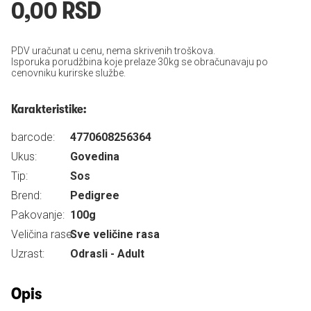
0,00 RSD
PDV uračunat u cenu, nema skrivenih troškova.
Isporuka porudžbina koje prelaze 30kg se obračunavaju po
cenovniku kurirske službe.
Karakteristike:
barcode:
4770608256364
Ukus:
Govedina
Tip:
Sos
Brend:
Pedigree
Pakovanje:
100g
Veličina rase:
Sve veličine rasa
Uzrast:
Odrasli - Adult
Opis