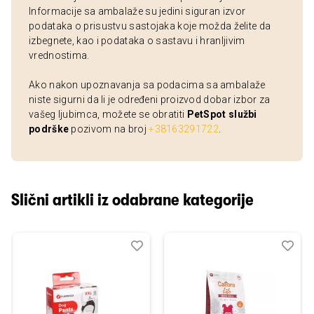
Informacije sa ambalaže su jedini siguran izvor
podataka o prisustvu sastojaka koje možda želite da
izbegnete, kao i podataka o sastavu i hranljivim
vrednostima.
Ako nakon upoznavanja sa podacima sa ambalaže
niste sigurni da li je određeni proizvod dobar izbor za
vašeg ljubimca, možete se obratiti
PetSpot službi
podrške
pozivom na broj
+38163291722
.
Slični artikli iz odabrane kategorije
Dodaj
Uporedi
Dod
Upo
u
u
listu
listu
želja
želj