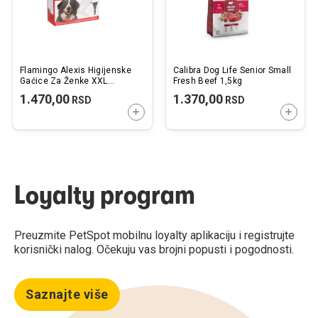
Flamingo Alexis Higijenske
Calibra Dog Life Senior Small
Gaćice Za Ženke XXL
Fresh Beef 1,5kg
3x9x18cm
1.470,00
1.370,00
RSD
RSD
DODAJTE U KORPU
DODAJ
Loyalty program
Preuzmite PetSpot mobilnu loyalty aplikaciju i registrujte
korisnički nalog. Očekuju vas brojni popusti i pogodnosti.
Saznajte više