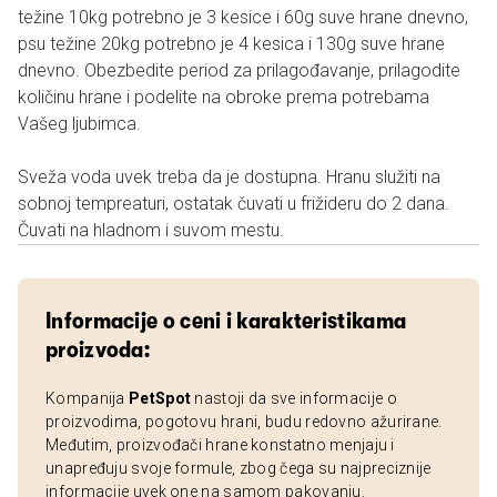
težine 10kg potrebno je 3 kesice i 60g suve hrane dnevno,
psu težine 20kg potrebno je 4 kesica i 130g suve hrane
dnevno. Obezbedite period za prilagođavanje, prilagodite
količinu hrane i podelite na obroke prema potrebama
Vašeg ljubimca.
Sveža voda uvek treba da je dostupna. Hranu služiti na
sobnoj tempreaturi, ostatak čuvati u frižideru do 2 dana.
Čuvati na hladnom i suvom mestu.
Informacije o ceni i karakteristikama
proizvoda:
Kompanija
PetSpot
nastoji da sve informacije o
proizvodima, pogotovu hrani, budu redovno ažurirane.
Međutim, proizvođači hrane konstatno menjaju i
unapređuju svoje formule, zbog čega su najpreciznije
informacije uvek one na samom pakovanju.