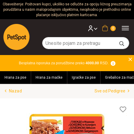
Obaveštenje: Poštovani kupci, ukoliko se odlučite za opciju ličnog preuzimanja
porudžbina u našim maloprodajnim objektima, neophodno je prethodno online
Psi
plaćanje isključivo platnim karticama.
Mačke
Korpa
Glodari
Ptice
Besplatna isporuka za porudžbine preko
4000.00
RSD.
Akvaristika
Hrana za pse
Hrana za mačke
Igračke za pse
Grebalice za mač
Teraristika
Nazad
Sve od Pedigree
Brendovi
Blog
Lis
želj
Akcija!