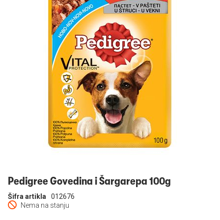
Prijavi se
Pedigree Govedina i Šargarepa 100g
Šifra artikla
012676
Nema na stanju