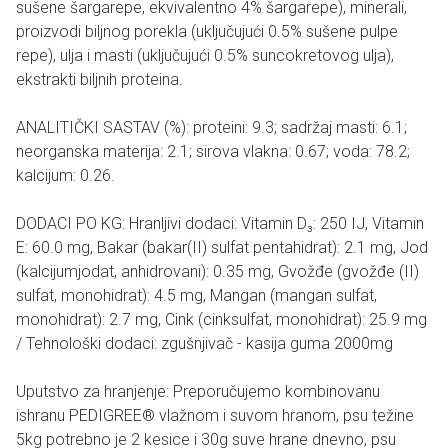
sušene šargarepe, ekvivalentno 4% šargarepe), minerali,
proizvodi biljnog porekla (uključujući 0.5% sušene pulpe
repe), ulja i masti (uključujući 0.5% suncokretovog ulja),
ekstrakti biljnih proteina.
ANALITIČKI SASTAV (%): proteini: 9.3; sadržaj masti: 6.1;
neorganska materija: 2.1; sirova vlakna: 0.67; voda: 78.2;
kalcijum: 0.26.
DODACI PO KG: Hranljivi dodaci: Vitamin D₃: 250 IJ, Vitamin
E: 60.0 mg, Bakar (bakar(II) sulfat pentahidrat): 2.1 mg, Jod
(kalcijumjodat, anhidrovani): 0.35 mg, Gvožđe (gvožđe (II)
sulfat, monohidrat): 4.5 mg, Mangan (mangan sulfat,
monohidrat): 2.7 mg, Cink (cinksulfat, monohidrat): 25.9 mg
/ Tehnološki dodaci: zgušnjivač - kasija guma 2000mg
Uputstvo za hranjenje: Preporučujemo kombinovanu
ishranu PEDIGREE® vlažnom i suvom hranom, psu težine
5kg potrebno je 2 kesice i 30g suve hrane dnevno, psu