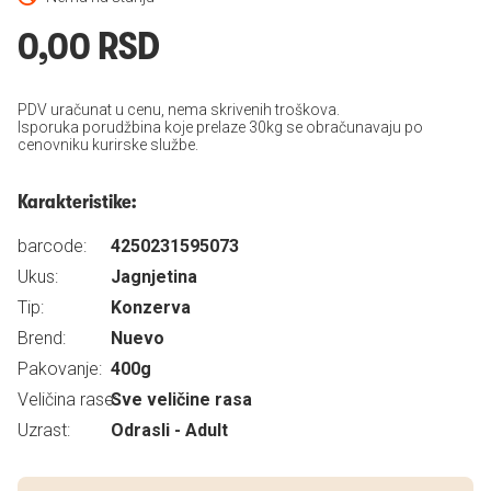
0,00 RSD
PDV uračunat u cenu, nema skrivenih troškova.
Isporuka porudžbina koje prelaze 30kg se obračunavaju po
cenovniku kurirske službe.
Karakteristike:
barcode:
4250231595073
Ukus:
Jagnjetina
Tip:
Konzerva
Brend:
Nuevo
Pakovanje:
400g
Veličina rase:
Sve veličine rasa
Uzrast:
Odrasli - Adult