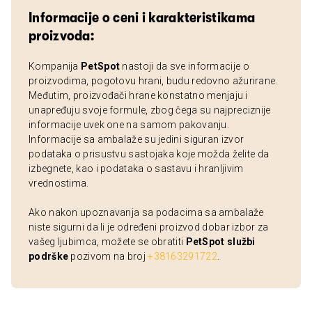
Informacije o ceni i karakteristikama
proizvoda:
Kompanija
PetSpot
nastoji da sve informacije o
proizvodima, pogotovu hrani, budu redovno ažurirane.
Međutim, proizvođači hrane konstatno menjaju i
unapređuju svoje formule, zbog čega su najpreciznije
informacije uvek one na samom pakovanju.
Informacije sa ambalaže su jedini siguran izvor
podataka o prisustvu sastojaka koje možda želite da
izbegnete, kao i podataka o sastavu i hranljivim
vrednostima.
Ako nakon upoznavanja sa podacima sa ambalaže
niste sigurni da li je određeni proizvod dobar izbor za
vašeg ljubimca, možete se obratiti
PetSpot službi
podrške
pozivom na broj
+38163291722
.