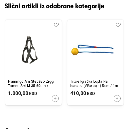
Slični artikli iz odabrane kategorije
Dodaj
Uporedi
Dod
Upo
u
u
listu
listu
želja
želj
Flamingo Am Step&Go Ziggi
Trixie Igračka Lopta Na
Tamno Sivi M 35-60cm x
Kanapu (Više boja) 5cm / 1m
20mm
1.000,00
410,00
RSD
RSD
DODAJTE U KORPU
DODAJ