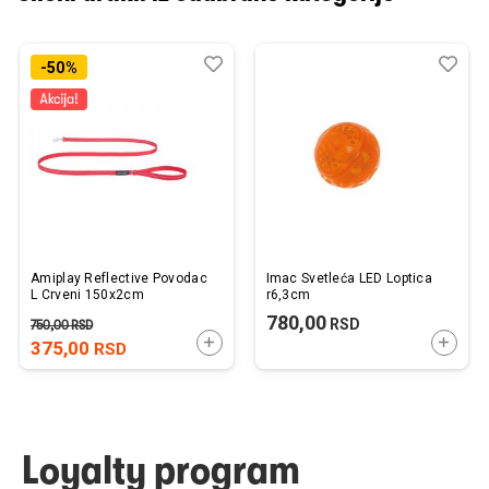
Dodaj
Uporedi
Dod
Upo
-50%
u
u
listu
listu
želja
želj
Amiplay Reflective Povodac
Imac Svetleća LED Loptica
L Crveni 150x2cm
r6,3cm
780,00
RSD
750,00
RSD
DODAJTE U KORPU
DODAJ
375,00
RSD
Loyalty program