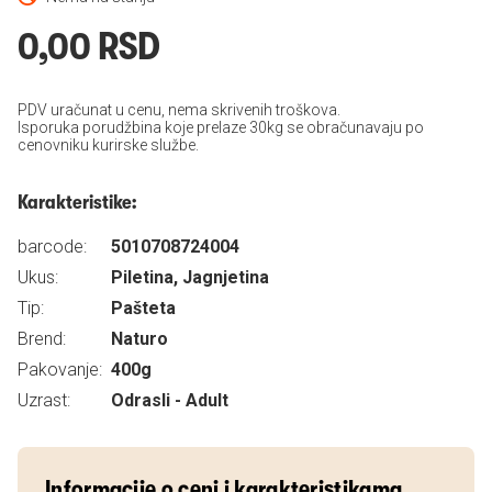
0,00 RSD
PDV uračunat u cenu, nema skrivenih troškova.
Isporuka porudžbina koje prelaze 30kg se obračunavaju po
cenovniku kurirske službe.
Karakteristike:
barcode:
5010708724004
Ukus:
Piletina, Jagnjetina
Tip:
Pašteta
Brend:
Naturo
Pakovanje:
400g
Uzrast:
Odrasli - Adult
Informacije o ceni i karakteristikama