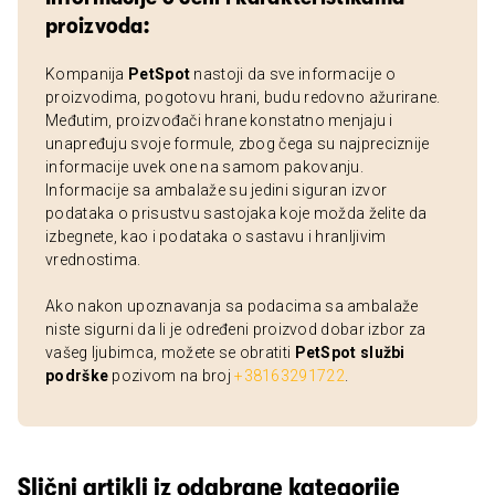
proizvoda:
Kompanija
PetSpot
nastoji da sve informacije o
proizvodima, pogotovu hrani, budu redovno ažurirane.
Međutim, proizvođači hrane konstatno menjaju i
unapređuju svoje formule, zbog čega su najpreciznije
informacije uvek one na samom pakovanju.
Informacije sa ambalaže su jedini siguran izvor
podataka o prisustvu sastojaka koje možda želite da
izbegnete, kao i podataka o sastavu i hranljivim
vrednostima.
Ako nakon upoznavanja sa podacima sa ambalaže
niste sigurni da li je određeni proizvod dobar izbor za
vašeg ljubimca, možete se obratiti
PetSpot službi
podrške
pozivom na broj
+38163291722
.
Slični artikli iz odabrane kategorije