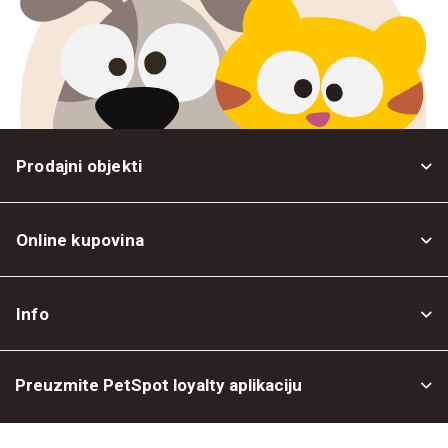
Prodajni objekti
Online kupovina
Opšti uslovi
Info
Politika privatnosti
O nama
Povrat robe
Preuzmite PetSpot loyalty aplikaciju
Prodajni objekti
Posao kod nas