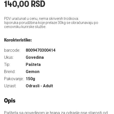
140,00 RSD
PDV uračunat u cenu, nema skrivenih troškova.
Isporuka porudžbina koje prelaze 30kg se obračunavaju po
cenovniku kurirske službe.
Karakteristike:
barcode:
8009470300414
Ukus:
Govedina
Tip:
Pašteta
Brend:
Gemon
Pakovanje:
150g
Uzrast:
Odrasli - Adult
Opis
Pašteta sa govedinom je hrana za odrasle pse starosti od