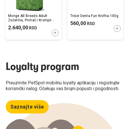
Monge All Breeds Adult
Trixie Denta Fun Krofna 100g
Zečetina, Pirinač i Krompir
560,00
RSD
2,5kg
2.640,00
RSD
DODAJ
DODAJTE U KORPU
Loyalty program
Preuzmite PetSpot mobilnu loyalty aplikaciju i registrujte
korisnički nalog. Očekuju vas brojni popusti i pogodnosti.
Saznajte više