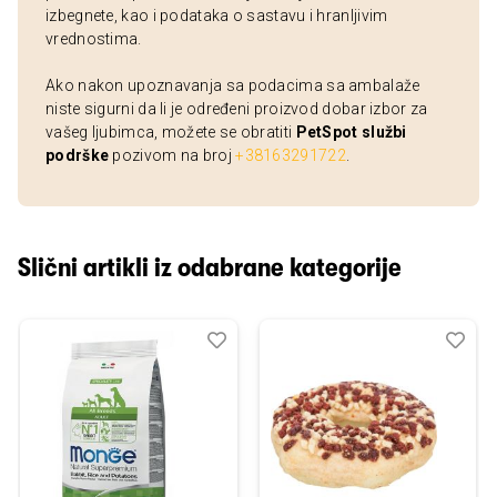
izbegnete, kao i podataka o sastavu i hranljivim
vrednostima.
Ako nakon upoznavanja sa podacima sa ambalaže
niste sigurni da li je određeni proizvod dobar izbor za
vašeg ljubimca, možete se obratiti
PetSpot službi
podrške
pozivom na broj
+38163291722
.
Slični artikli iz odabrane kategorije
Dodaj
Uporedi
Dod
Upo
u
u
listu
listu
želja
želj