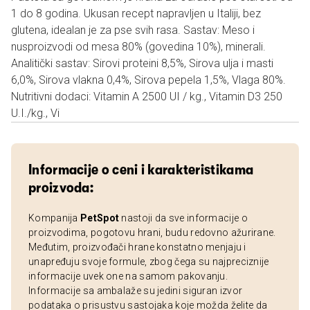
1 do 8 godina. Ukusan recept napravljen u Italiji, bez
glutena, idealan je za pse svih rasa. Sastav: Meso i
nusproizvodi od mesa 80% (govedina 10%), minerali.
Analitički sastav: Sirovi proteini 8,5%, Sirova ulja i masti
6,0%, Sirova vlakna 0,4%, Sirova pepela 1,5%, Vlaga 80%.
Nutritivni dodaci: Vitamin A 2500 UI / kg., Vitamin D3 250
U.I./kg., Vi
Informacije o ceni i karakteristikama
proizvoda:
Kompanija
PetSpot
nastoji da sve informacije o
proizvodima, pogotovu hrani, budu redovno ažurirane.
Međutim, proizvođači hrane konstatno menjaju i
unapređuju svoje formule, zbog čega su najpreciznije
informacije uvek one na samom pakovanju.
Informacije sa ambalaže su jedini siguran izvor
podataka o prisustvu sastojaka koje možda želite da