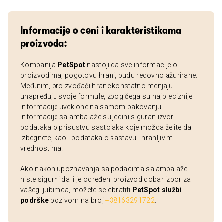
Informacije o ceni i karakteristikama
proizvoda:
Kompanija
PetSpot
nastoji da sve informacije o
proizvodima, pogotovu hrani, budu redovno ažurirane.
Međutim, proizvođači hrane konstatno menjaju i
unapređuju svoje formule, zbog čega su najpreciznije
informacije uvek one na samom pakovanju.
Informacije sa ambalaže su jedini siguran izvor
podataka o prisustvu sastojaka koje možda želite da
izbegnete, kao i podataka o sastavu i hranljivim
vrednostima.
Ako nakon upoznavanja sa podacima sa ambalaže
niste sigurni da li je određeni proizvod dobar izbor za
vašeg ljubimca, možete se obratiti
PetSpot službi
podrške
pozivom na broj
+38163291722
.