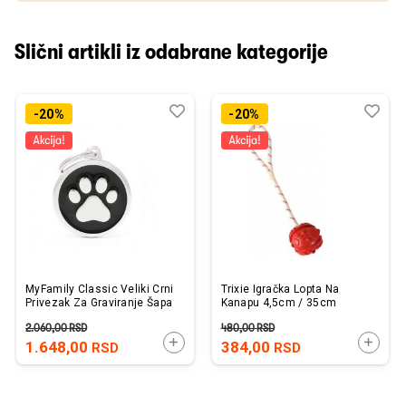
Slični artikli iz odabrane kategorije
Dodaj
Uporedi
Dod
Upo
-20%
-20%
u
u
listu
listu
želja
želj
MyFamily Classic Veliki Crni
Trixie Igračka Lopta Na
Privezak Za Graviranje Šapa
Kanapu 4,5cm / 35cm
2.060,00
RSD
480,00
RSD
DODAJTE U KORPU
DODAJ
1.648,00
384,00
RSD
RSD