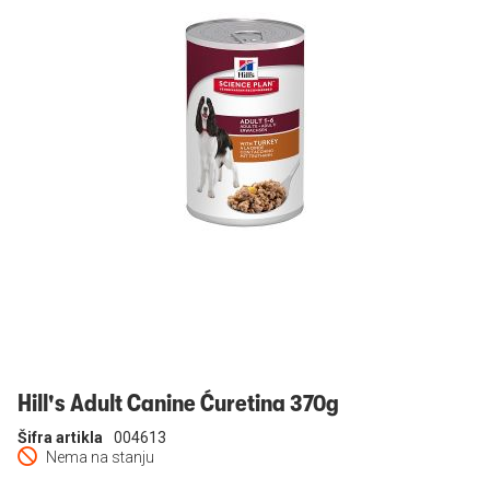
Prijavi se
Hill's Adult Canine Ćuretina 370g
Šifra artikla
004613
Nema na stanju