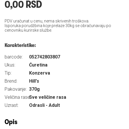
0,00 RSD
PDV uračunat u cenu, nema skrivenih troškova.
Isporuka porudžbina koje prelaze 30kg se obračunavaju po
cenovniku kurirske službe.
Karakteristike:
barcode:
052742803807
Ukus:
Ćuretina
Tip:
Konzerva
Brend:
Hill's
Pakovanje:
370g
Veličina rase:
Sve veličine rasa
Uzrast:
Odrasli - Adult
Opis