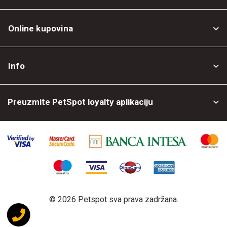
Online kupovina
Opšti uslovi
Info
Politika privatnosti
O nama
Povrat robe
Preuzmite PetSpot loyalty aplikaciju
Prodajni objekti
Posao kod nas
©
2026 Petspot sva prava zadržana.