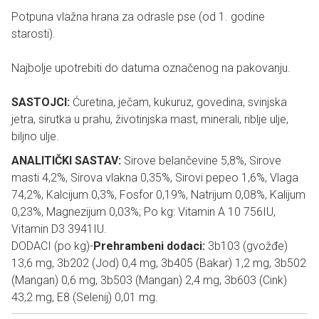
Potpuna vlažna hrana za odrasle pse (od 1. godine
starosti).
Najbolje upotrebiti do datuma označenog na pakovanju.
SASTOJCI:
Ćuretina, ječam, kukuruz, govedina, svinjska
jetra, sirutka u prahu, životinjska mast, minerali, riblje ulje,
biljno ulje.
ANALITIČKI SASTAV:
Sirove belančevine 5,8%, Sirove
masti 4,2%, Sirova vlakna 0,35%, Sirovi pepeo 1,6%, Vlaga
74,2%, Kalcijum 0,3%, Fosfor 0,19%, Natrijum 0,08%, Kalijum
0,23%, Magnezijum 0,03%; Po kg: Vitamin A 10 756IU,
Vitamin D3 3941IU.
DODACI (po kg)-
Prehrambeni dodaci:
3b103 (gvožđe)
13,6 mg, 3b202 (Jod) 0,4 mg, 3b405 (Bakar) 1,2 mg, 3b502
(Mangan) 0,6 mg, 3b503 (Mangan) 2,4 mg, 3b603 (Cink)
43,2 mg, E8 (Selenij) 0,01 mg.