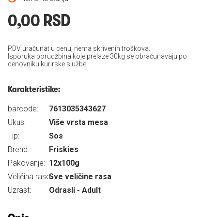
0,00 RSD
PDV uračunat u cenu, nema skrivenih troškova.
Isporuka porudžbina koje prelaze 30kg se obračunavaju po
cenovniku kurirske službe.
Karakteristike:
barcode:
7613035343627
Ukus:
Više vrsta mesa
Tip:
Sos
Brend:
Friskies
Pakovanje:
12x100g
Veličina rase:
Sve veličine rasa
Uzrast:
Odrasli - Adult