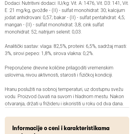
Dodaci: Nutritivni dodaci: IU/kg: Vit. A: 1476, Vit. D3: 141, Vit.
E :21 mg/kg, gvožđe - (II) - sulfat monohidrat: 30; kalcijum
jodat anhidrovani: 0,57; bakar - (II) - sulfat pentahidrat: 4,5;
mangan - (II) - sulfat monohidrat: 3,8; cink sulfat
monohidrat: 52; natrijum selenit: 0,03.
Analitički sastav: vlaga: 82,5%, proteini: 6,5%, sadržaj masti:
3%, sirovi pepeo: 1,8%, sirova vlakna: 0,2%.
Preporučene dnevne količine prilagoditi vremenskim
uslovima, nivou aktivnosti, starosti i fizičkoj kondiciji.
Hranu poslužiti na sobnoj temperaturi, uz dostupnu svežu
vodu. Proizvod čuvati na suvom i hladnom mestu. Nakon
otvaranja, držati u frižideru i iskoristiti u roku od dva dana.
Informacije o ceni i karakteristikama