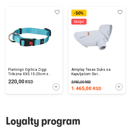
Dodaj
Uporedi
Dod
Upo
-50%
u
u
listu
listu
želja
želj
Flamingo Ogrlica Ziggi
Amiplay Texas Duks sa
Tirkizna XXS 15-25cm x
Kapuljačom Sivi
10mm
45x45x64cm
220,00
RSD
2.930,00
RSD
DODAJTE U KORPU
DODAJ
1.465,00
RSD
Loyalty program