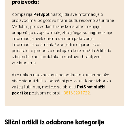
proizvoda:
Kompanija
PetSpot
nastoji da sve informacije o
proizvodima, pogotovu hrani, budu redovno ažurirane.
Međutim, proizvođači hrane konstatno menjaju i
unapređuju svoje formule, zbog čega su najpreciznije
informacije uvek one na samom pakovanju.
Informacije sa ambalaže su jedini siguran izvor
podataka o prisustvu sastojaka koje možda želite da
izbegnete, kao i podataka o sastavu i hranljivim
vrednostima.
Ako nakon upoznavanja sa podacima sa ambalaže
niste sigurni da li je određeni proizvod dobar izbor za
vašeg ljubimca, možete se obratiti
PetSpot službi
podrške
pozivom na broj
+38163291722
.
Slični artikli iz odabrane kategorije