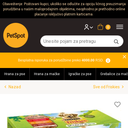
Obaveštenje: Poštovani kupci, ukoliko se odlučite za opciju ličnog preuzimanja
porudžbina u našim maloprodajnim objektima, neophodno je prethodno online
Psi
plaćanje isključivo platnim karticama.
Mačke
Korpa
Glodari
Ptice
Besplatna isporuka za porudžbine preko
4000.00
RSD.
Akvaristika
Hrana za pse
Hrana za mačke
Igračke za pse
Grebalice za mač
Teraristika
Nazad
Sve od Friskies
Brendovi
Blog
Lis
želj
Akcija!