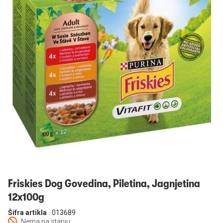
Prijavi se
Friskies Dog Govedina, Piletina, Jagnjetina
12x100g
Šifra artikla
013689
Nema na stanju