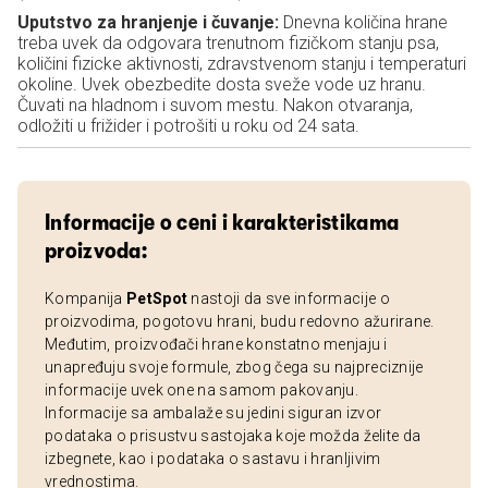
Uputstvo za hranjenje i čuvanje:
Dnevna količina hrane
treba uvek da odgovara trenutnom fizičkom stanju psa,
količini fizicke aktivnosti, zdravstvenom stanju i temperaturi
okoline. Uvek obezbedite dosta sveže vode uz hranu.
Čuvati na hladnom i suvom mestu. Nakon otvaranja,
odložiti u frižider i potrošiti u roku od 24 sata.
Informacije o ceni i karakteristikama
proizvoda:
Kompanija
PetSpot
nastoji da sve informacije o
proizvodima, pogotovu hrani, budu redovno ažurirane.
Međutim, proizvođači hrane konstatno menjaju i
unapređuju svoje formule, zbog čega su najpreciznije
informacije uvek one na samom pakovanju.
Informacije sa ambalaže su jedini siguran izvor
podataka o prisustvu sastojaka koje možda želite da
izbegnete, kao i podataka o sastavu i hranljivim
vrednostima.