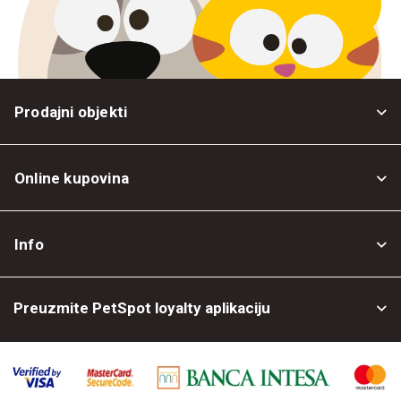
Prodajni objekti
Online kupovina
Opšti uslovi
Info
Politika privatnosti
O nama
Povrat robe
Preuzmite PetSpot loyalty aplikaciju
Prodajni objekti
Posao kod nas