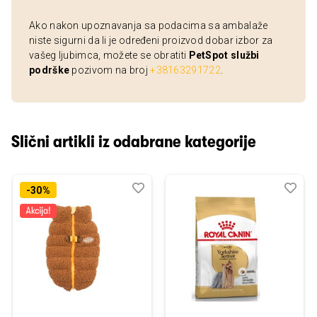
Ako nakon upoznavanja sa podacima sa ambalaže
niste sigurni da li je određeni proizvod dobar izbor za
vašeg ljubimca, možete se obratiti
PetSpot službi
podrške
pozivom na broj
+38163291722
.
Slični artikli iz odabrane kategorije
Dodaj
Uporedi
Dod
Upo
-30%
u
u
listu
listu
želja
želj