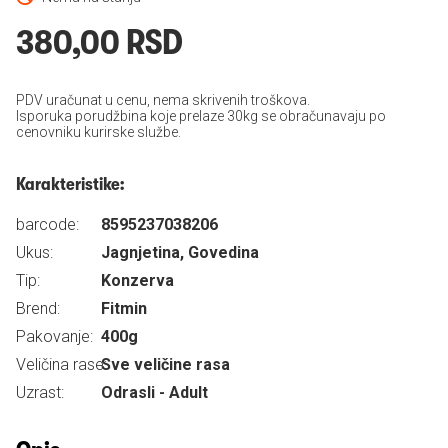
380,00 RSD
PDV uračunat u cenu, nema skrivenih troškova.
Isporuka porudžbina koje prelaze 30kg se obračunavaju po
cenovniku kurirske službe.
Karakteristike:
barcode:
8595237038206
Ukus:
Jagnjetina, Govedina
Tip:
Konzerva
Brend:
Fitmin
Pakovanje:
400g
Veličina rase:
Sve veličine rasa
Uzrast:
Odrasli - Adult