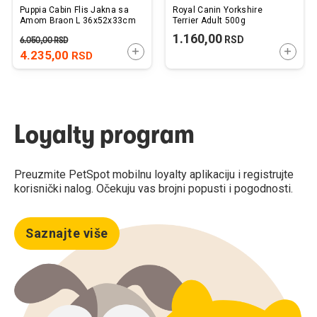
Puppia Cabin Flis Jakna sa
Royal Canin Yorkshire
Amom Braon L 36x52x33cm
Terrier Adult 500g
1.160,00
RSD
6.050,00
RSD
DODAJTE U KORPU
DODAJ
4.235,00
RSD
Loyalty program
Preuzmite PetSpot mobilnu loyalty aplikaciju i registrujte
korisnički nalog. Očekuju vas brojni popusti i pogodnosti.
Saznajte više