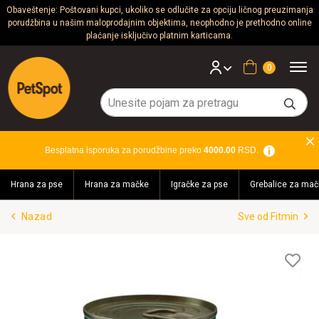
Obaveštenje: Poštovani kupci, ukoliko se odlučite za opciju ličnog preuzimanja
porudžbina u našim maloprodajnim objektima, neophodno je prethodno online
Psi
plaćanje isključivo platnim karticama.
Mačke
Korpa
Glodari
Ptice
Besplatna isporuka za porudžbine preko
4000.00
RSD.
Akvaristika
Hrana za pse
Hrana za mačke
Igračke za pse
Grebalice za mač
Teraristika
Nazad
Sve od Fitmin
Brendovi
Blog
Lis
želj
Akcija!