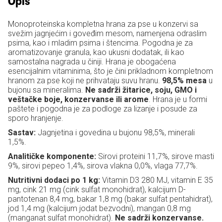
Opis
Monoproteinska kompletna hrana za pse u konzervi sa
svežim jagnjećim i goveđim mesom, namenjena odraslim
psima, kao i mladim psima i štencima. Pogodna je za
aromatizovanje granula, kao ukusni dodatak, ili kao
samostalna nagrada u činiji. Hrana je obogaćena
esencijalnim vitaminima, što je čini prikladnom kompletnom
hranom za pse koji ne prihvataju suvu hranu.
98,5% mesa
u
bujonu sa mineralima.
Ne sadrži žitarice, soju, GMO i
veštačke boje, konzervanse ili arome
. Hrana je u formi
paštete i pogodna je za podloge za lizanje i posude za
sporo hranjenje.
Sastav:
Jagnjetina i govedina u bujonu 98,5%, minerali
1,5%.
Analitičke komponente:
Sirovi proteini 11,7%, sirove masti
9%, sirovi pepeo 1,4%, sirova vlakna 0,0%, vlaga 77,7%.
Nutritivni dodaci po 1 kg:
Vitamin D3 280 MJ, vitamin E 35
mg, cink 21 mg (cink sulfat monohidrat), kalcijum D-
pantotenan 8,4 mg, bakar 1,8 mg (bakar sulfat pentahidrat),
jod 1,4 mg (kalcijum jodat bezvodni), mangan 0,8 mg
(manganat sulfat monohidrat).
Ne sadrži konzervanse.