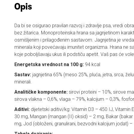
Opis
Da bi se osigurao pravilan razvoj i zdravlje psa, vredi obra
bez žitarica. Monoproteinska hrana sa jagnjetinom karakt
osmišljenim i prilagođenim sastavom. Jagnjetina je vreda
minerala koji povećavaju imunitet organizma. Hrana ne sa
koje poboljšavaju ukus ili podstiču apetit. Vaš pas će vole
Energetska vrednost na 100 g:
94 kcal
Sastav:
jagnjetina 65% (meso 25%, pluća, jetra, srca, želuc
minerali.
Analitičke komponente:
sirovi proteini – 10%, sirove ma
sirova vlakna – 0,6%, vlaga – 79%, kalcijum – 0,3%, fosfo
Aditivi:
dijetetski aditivi/kg: Vitamin D3 – 450 IJ, Vitamin 
30 mg, Mangan (mangan (II) oksid) – 2 mg, Bakar (bakar (I
mg, Jod (obloženi, granulirani, bezvodni kalcijum jodat) –
Tabela doziranja: