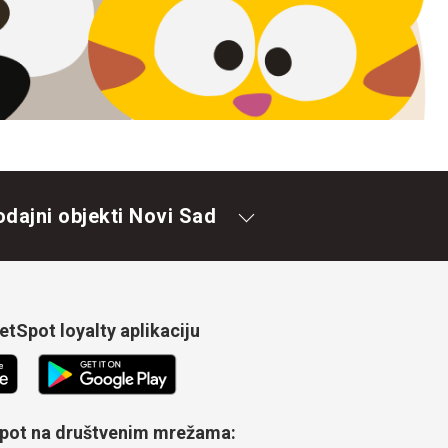
odajni objekti Novi Sad
tSpot loyalty aplikaciju
Spot na društvenim mrežama: