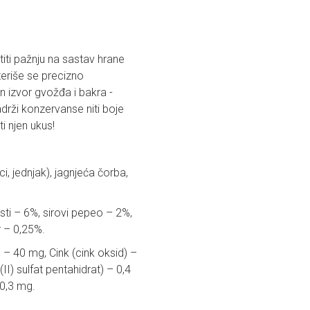
titi pažnju na sastav hrane
eriše se precizno
n izvor gvožđa i bakra -
drži konzervanse niti boje
ti njen ukus!
i, jednjak), jagnjeća čorba,
sti – 6%, sirovi pepeo – 2%,
r – 0,25%.
E – 40 mg, Cink (cink oksid) –
I) sulfat pentahidrat) – 0,4
 0,3 mg.