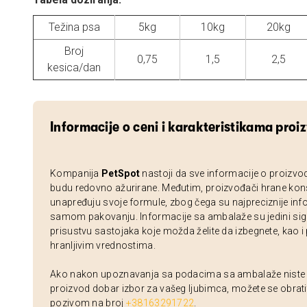
Težina psa
5kg
10kg
20kg
Broj
0,75
1,5
2,5
kesica/dan
Informacije o ceni i karakteristikama proi
Kompanija
PetSpot
nastoji da sve informacije o proizvo
budu redovno ažurirane. Međutim, proizvođači hrane kon
unapređuju svoje formule, zbog čega su najpreciznije inf
samom pakovanju. Informacije sa ambalaže su jedini sig
prisustvu sastojaka koje možda želite da izbegnete, kao i
hranljivim vrednostima.
Ako nakon upoznavanja sa podacima sa ambalaže niste si
proizvod dobar izbor za vašeg ljubimca, možete se obrati
pozivom na broj
+38163291722
.