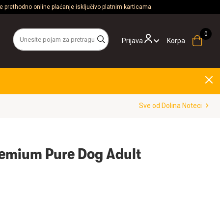
 prethodno online plaćanje isključivo platnim karticama.
Prijava
Korpa
Sve od Dolina Noteci
remium Pure Dog Adult