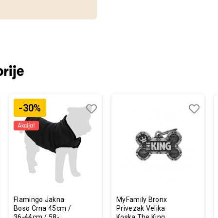
rije
-30%
j
edi
Dodaj
Uporedi
Dodaj
Uporedi
u
u
listu
listu
želja
želja
Flamingo Jakna
MyFamily Bronx
Boso Crna 45cm /
Privezak Velika
36-44cm / 58-
Koska The King