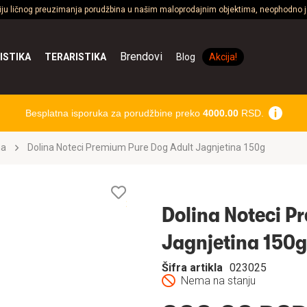
ciju ličnog preuzimanja porudžbina u našim maloprodajnim objektima, neophodno je
Brendovi
ISTIKA
TERARISTIKA
Blog
Akcija!
Besplatna isporuka za porudžbine preko
4000.00
RSD.
na
Dolina Noteci Premium Pure Dog Adult Jagnjetina 150g
Lista
želja
Dolina Noteci P
Jagnjetina 150g
Šifra artikla
023025
Nema na stanju