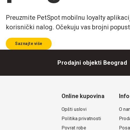
Preuzmite PetSpot mobilnu loyalty aplikaciju
korisnički nalog. Očekuju vas brojni popust
Saznajte više
Prodajni objekti Beograd
Online kupovina
Info
Opšti uslovi
O na
Politika privatnosti
Proda
Povrat robe
Posa