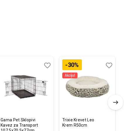
-30%
-
Dodaj
Uporedi
Dodaj
Uporedi
u
u
listu
listu
želja
želja
Gama Pet Sklopivi
Trixie Krevet Leo
Am
Kavez za Transport
Krem R50cm
Pov
107,5x70,5x77cm
Nar