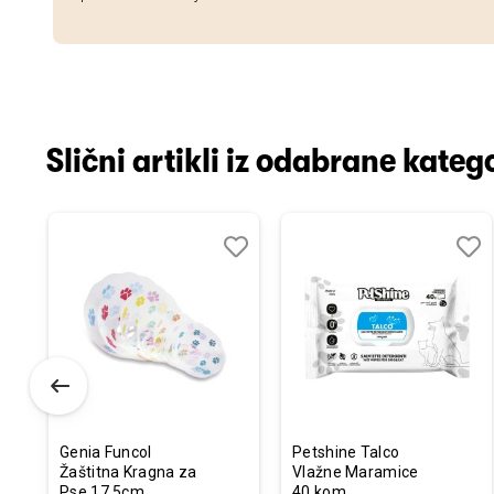
Slični artikli iz odabrane katego
odaj
poredi
Dodaj
Uporedi
Doda
Upor
u
u
istu
listu
listu
elja
želja
želja
Genia Funcol
Petshine Talco
Žaštitna Kragna za
Vlažne Maramice
Pse 17,5cm
40 kom.