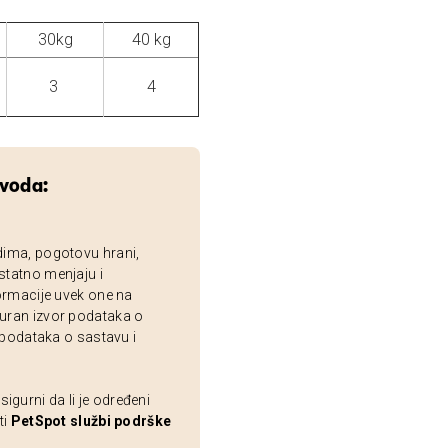
30kg
40 kg
3
4
zvoda:
dima, pogotovu hrani,
statno menjaju i
ormacije uvek one na
uran izvor podataka o
 podataka o sastavu i
gurni da li je određeni
ti
PetSpot službi podrške