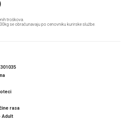
D
nih troškova.
 30kg se obračunavaju po cenovniku kurirske službe.
1301035
ina
Noteci
čine rasa
- Adult