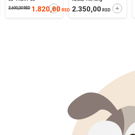
64cm
38x24mm
JTE U KORPU
DODAJTE U KORPU
DODAJTE
1.820,00
2.350,00
2.600,00
RSD
RSD
RSD