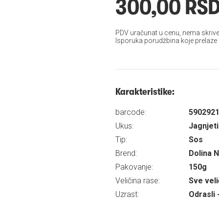
300,00 RS
PDV uračunat u cenu, nema skrive
Isporuka porudžbina koje prelaze
Karakteristike:
barcode:
590292
Ukus:
Jagnjet
Tip:
Sos
Brend:
Dolina 
Pakovanje:
150g
Veličina rase:
Sve veli
Uzrast:
Odrasli 