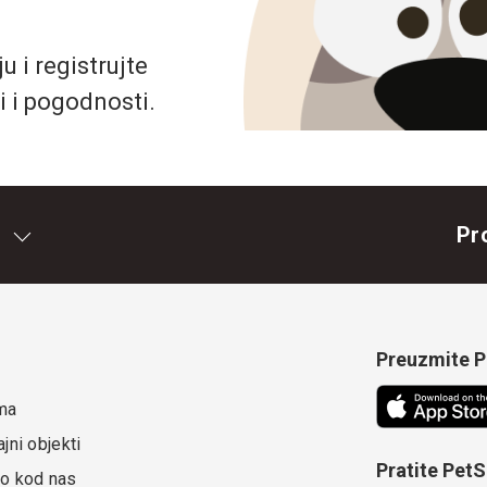
 i registrujte
i i pogodnosti.
Pr
Preuzmite Pe
ma
jni objekti
Pratite Pet
o kod nas