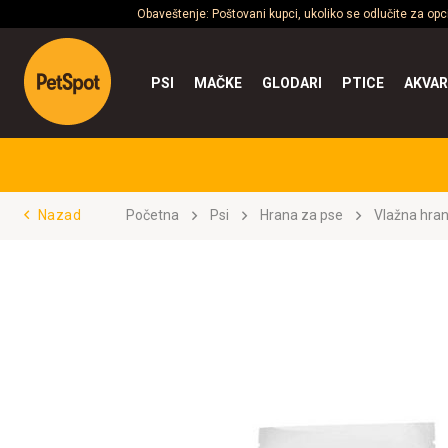
Obaveštenje: Poštovani kupci, ukoliko se odlučite za op
PSI
MAČKE
GLODARI
PTICE
AKVAR
Nazad
Početna
Psi
Hrana za pse
Vlažna hra