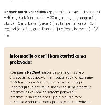
Dodaci: nutritivni aditivi/kg:
vitamin D3 – 450 IU, vitamin E
– 40 mg, Cink (cink oksid) – 30 mg, mangan (mangan (II)
oksid) – 2 mg, bakar (bakar (II) sulfat, pentahidrat) – 0,4
mg, jod (obložen, granuliran kalcijum jodat, bezvodni) - 0,3
mg.
Informacije o ceni i karakteristikama
proizvoda:
Kompanija
PetSpot
nastoji da sve informacije o
proizvodima, pogotovu hrani, budu redovno ažurirane.
Međutim, proizvođači hrane konstatno menjaju i
unapređuju svoje formule, zbog čega su najpreciznije
informacije uvek one na samom pakovanju.
Informacije sa ambalaže su jedini siguran izvor
podataka o prisustvu sastojaka koje možda želite da