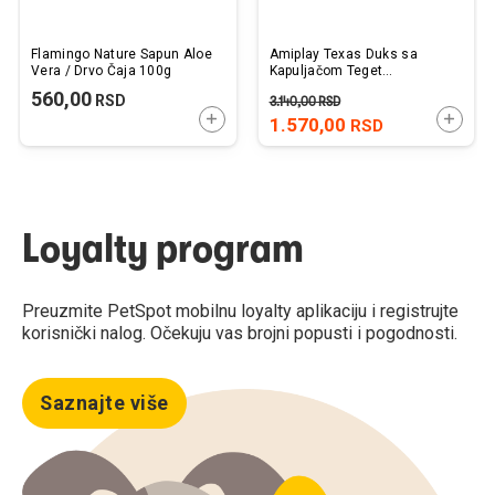
Flamingo Nature Sapun Aloe
Amiplay Texas Duks sa
Vera / Drvo Čaja 100g
Kapuljačom Teget
50x50x72cm
560,00
RSD
3.140,00
RSD
DODAJTE U KORPU
DODAJ
1.570,00
RSD
Loyalty program
Preuzmite PetSpot mobilnu loyalty aplikaciju i registrujte
korisnički nalog. Očekuju vas brojni popusti i pogodnosti.
Saznajte više