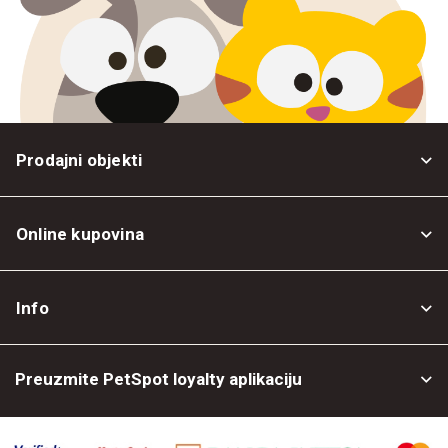
Prodajni objekti
Online kupovina
Opšti uslovi
Info
Politika privatnosti
O nama
Povrat robe
Preuzmite PetSpot loyalty aplikaciju
Prodajni objekti
Posao kod nas