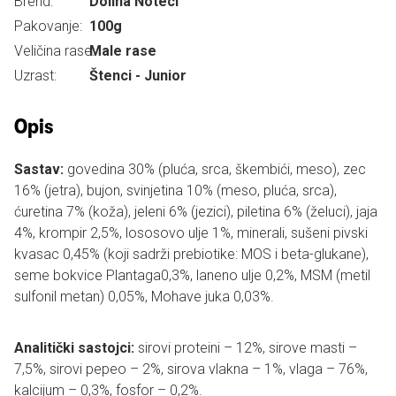
Brend:
Dolina Noteci
Pakovanje:
100g
Veličina rase:
Male rase
Uzrast:
Štenci - Junior
Opis
Sastav:
govedina 30% (pluća, srca, škembići, meso), zec
16% (jetra), bujon, svinjetina 10% (meso, pluća, srca),
ćuretina 7% (koža), jeleni 6% (jezici), piletina 6% (želuci), jaja
4%, krompir 2,5%, lososovo ulje 1%, minerali, sušeni pivski
kvasac 0,45% (koji sadrži prebiotike: MOS i beta-glukane),
seme bokvice Plantaga0,3%, laneno ulje 0,2%, MSM (metil
sulfonil metan) 0,05%, Mohave juka 0,03%.
Analitički sastojci:
sirovi proteini – 12%, sirove masti –
7,5%, sirovi pepeo – 2%, sirova vlakna – 1%, vlaga – 76%,
kalcijum – 0,3%, fosfor – 0,2%.