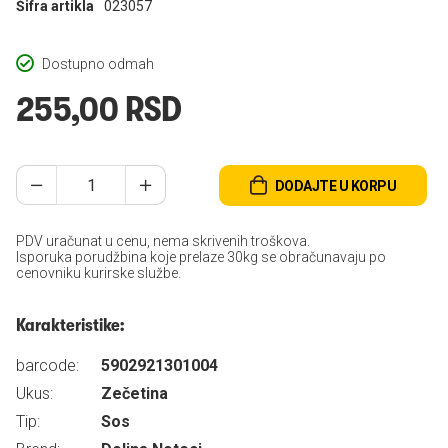
Šifra artikla
023057
Dostupno odmah
255,00 RSD
DODAJTE U KORPU
PDV uračunat u cenu, nema skrivenih troškova.
Isporuka porudžbina koje prelaze 30kg se obračunavaju po
cenovniku kurirske službe.
Karakteristike:
barcode:
5902921301004
Ukus:
Zečetina
Tip:
Sos