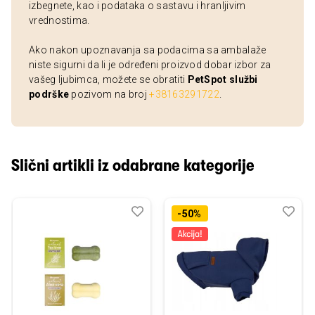
izbegnete, kao i podataka o sastavu i hranljivim
vrednostima.
Ako nakon upoznavanja sa podacima sa ambalaže
niste sigurni da li je određeni proizvod dobar izbor za
vašeg ljubimca, možete se obratiti
PetSpot službi
podrške
pozivom na broj
+38163291722
.
Slični artikli iz odabrane kategorije
Dodaj
Uporedi
Dod
Upo
-50%
u
u
listu
listu
želja
želj