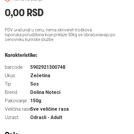
0,00 RSD
PDV uračunat u cenu, nema skrivenih troškova.
Isporuka porudžbina koje prelaze 30kg se obračunavaju po
cenovniku kurirske službe.
Karakteristike:
barcode:
5902921300748
Ukus:
Zečetina
Tip:
Sos
Brend:
Dolina Noteci
Pakovanje:
150g
Veličina rase:
Sve veličine rasa
Uzrast:
Odrasli - Adult