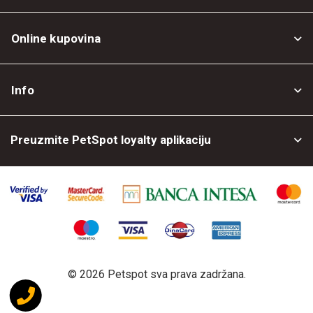
Online kupovina
Opšti uslovi
Info
Politika privatnosti
O nama
Povrat robe
Preuzmite PetSpot loyalty aplikaciju
Prodajni objekti
Posao kod nas
©
2026 Petspot sva prava zadržana.