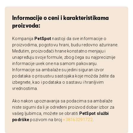
Informacije o ceni i karakteristikama
proizvoda:
Kompanija
PetSpot
nastoji da sve informacije o
proizvodima, pogotovu hrani, budu redovno ažurirane.
Međutim, proizvođači hrane konstatno menjaju i
unapređuju svoje formule, zbog čega su najpreciznije
informacije uvek one na samom pakovanju.
Informacije sa ambalaže su jedini siguran izvor
podataka o prisustvu sastojaka koje možda želite da
izbegnete, kao i podataka o sastavu i hranljivim
vrednostima.
Ako nakon upoznavanja sa podacima sa ambalaže
niste sigurni da li je određeni proizvod dobar izbor za
vašeg ljubimca, možete se obratiti
PetSpot službi
podrške
pozivom na broj
+38163291722
.