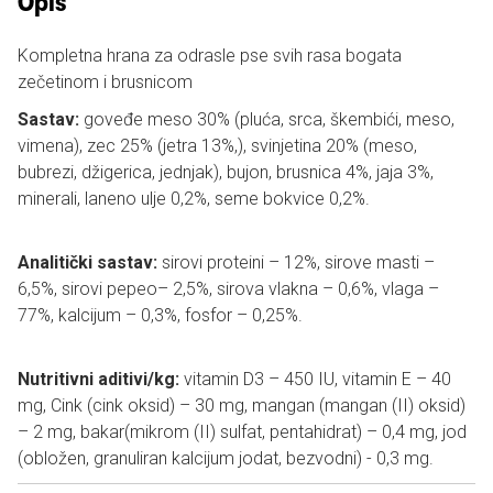
Opis
Kompletna hrana za odrasle pse svih rasa bogata
zečetinom i brusnicom
Sastav:
goveđe meso 30% (pluća, srca, škembići, meso,
vimena), zec 25% (jetra 13%,), svinjetina 20% (meso,
bubrezi, džigerica, jednjak), bujon, brusnica 4%, jaja 3%,
minerali, laneno ulje 0,2%, seme bokvice 0,2%.
Analitički sastav:
sirovi proteini – 12%, sirove masti –
6,5%, sirovi pepeo– 2,5%, sirova vlakna – 0,6%, vlaga –
77%, kalcijum – 0,3%, fosfor – 0,25%.
Nutritivni aditivi/kg:
vitamin D3 – 450 IU, vitamin E – 40
mg, Cink (cink oksid) – 30 mg, mangan (mangan (II) oksid)
– 2 mg, bakar(mikrom (II) sulfat, pentahidrat) – 0,4 mg, jod
(obložen, granuliran kalcijum jodat, bezvodni) - 0,3 mg.