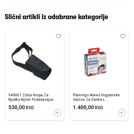
Slični artikli iz odabrane kategorije
Dodaj
Uporedi
Dod
Upo
u
u
listu
listu
želja
želj
549001 Zolux Korpa Za
Flamingo Alexis Higijenske
Njušku Nylon Podešavajuća
Gaćice Za Ženke L
T1
2,5x9x18cm
530,00
1.400,00
RSD
RSD
DODAJTE U KORPU
DODAJ