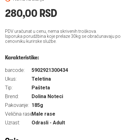
280,00 RSD
PDV uračunat u cenu, nema skrivenih troškova.
Isporuka porudžbina koje prelaze 30kg se obračunavaju po
cenovniku kurirske službe.
Karakteristike:
barcode:
5902921300434
Ukus:
Teletina
Tip:
Pašteta
Brend:
Dolina Noteci
Pakovanje:
185g
Veličina rase:
Male rase
Uzrast:
Odrasli - Adult