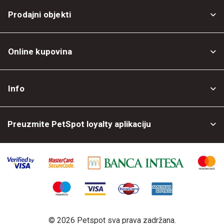
Prodajni objekti
Online kupovina
Opšti uslovi
Info
Politika privatnosti
O nama
Povrat robe
Preuzmite PetSpot loyalty aplikaciju
Prodajni objekti
Posao kod nas
©
2026 Petspot sva prava zadržana.