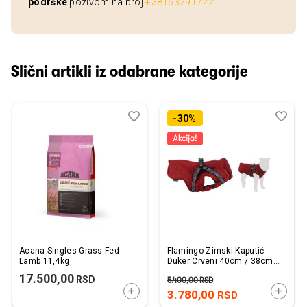
podrške
pozivom na broj
+38163291722
.
Slični artikli iz odabrane kategorije
Dodaj
Uporedi
Dod
Upo
-30%
u
u
listu
listu
želja
želj
Acana Singles Grass-Fed
Flamingo Zimski Kaputić
Lamb 11,4kg
Duker Crveni 40cm / 38cm /
55cm
17.500,00
RSD
5.400,00
RSD
DODAJTE U KORPU
DODAJ
3.780,00
RSD