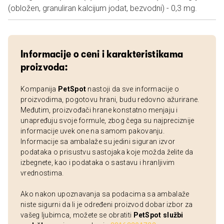
(obložen, granuliran kalcijum jodat, bezvodni) - 0,3 mg.
Informacije o ceni i karakteristikama
proizvoda:
Kompanija
PetSpot
nastoji da sve informacije o
proizvodima, pogotovu hrani, budu redovno ažurirane.
Međutim, proizvođači hrane konstatno menjaju i
unapređuju svoje formule, zbog čega su najpreciznije
informacije uvek one na samom pakovanju.
Informacije sa ambalaže su jedini siguran izvor
podataka o prisustvu sastojaka koje možda želite da
izbegnete, kao i podataka o sastavu i hranljivim
vrednostima.
Ako nakon upoznavanja sa podacima sa ambalaže
niste sigurni da li je određeni proizvod dobar izbor za
vašeg ljubimca, možete se obratiti
PetSpot službi