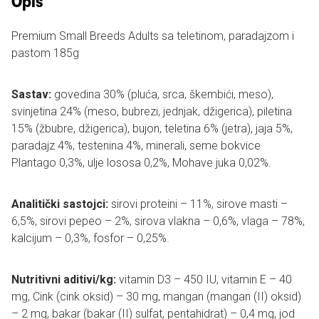
Opis
Premium Small Breeds Adults sa teletinom, paradajzom i
pastom 185g
Sastav:
govedina 30% (pluća, srca, škembići, meso),
svinjetina 24% (meso, bubrezi, jednjak, džigerica), piletina
15% (žbubre, džigerica), bujon, teletina 6% (jetra), jaja 5%,
paradajz 4%, testenina 4%, minerali, seme bokvice
Plantago 0,3%, ulje lososa 0,2%, Mohave juka 0,02%.
Analitički sastojci:
sirovi proteini – 11%, sirove masti –
6,5%, sirovi pepeo – 2%, sirova vlakna – 0,6%, vlaga – 78%,
kalcijum – 0,3%, fosfor – 0,25%.
Nutritivni aditivi/kg:
vitamin D3 – 450 IU, vitamin E – 40
mg, Cink (cink oksid) – 30 mg, mangan (mangan (II) oksid)
– 2 mg, bakar (bakar (II) sulfat, pentahidrat) – 0,4 mg, jod