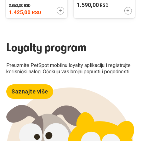
85cm / 65-95cm x 2,5cm
Tamno Braon
1.590,00
RSD
2.850,00
RSD
15,5x6,5x15,5cm / 700ml
DODAJTE U KORPU
DODAJ
1.425,00
RSD
Loyalty program
Preuzmite PetSpot mobilnu loyalty aplikaciju i registrujte
korisnički nalog. Očekuju vas brojni popusti i pogodnosti.
Saznajte više