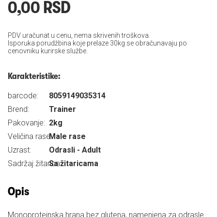
0,00 RSD
PDV uračunat u cenu, nema skrivenih troškova.
Isporuka porudžbina koje prelaze 30kg se obračunavaju po
cenovniku kurirske službe.
Karakteristike:
barcode:
8059149035314
Brend:
Trainer
Pakovanje:
2kg
Veličina rase:
Male rase
Uzrast:
Odrasli - Adult
Sadržaj žitarica:
Sa žitaricama
Opis
Monoproteinska hrana bez glutena, namenjena za odrasle