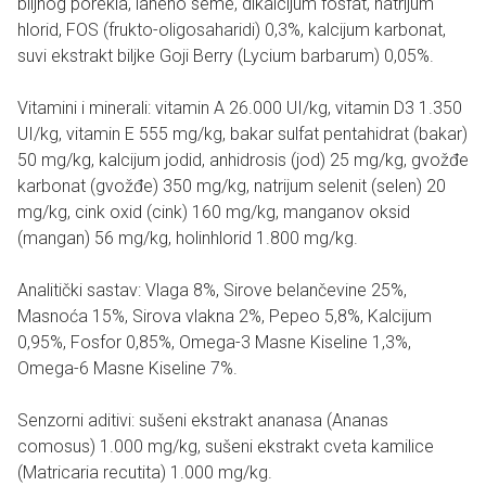
biljnog porekla, laneno seme, dikalcijum fosfat, natrijum
hlorid, FOS (frukto-oligosaharidi) 0,3%, kalcijum karbonat,
suvi ekstrakt biljke Goji Berry (Lycium barbarum) 0,05%.
Vitamini i minerali: vitamin A 26.000 UI/kg, vitamin D3 1.350
UI/kg, vitamin E 555 mg/kg, bakar sulfat pentahidrat (bakar)
50 mg/kg, kalcijum jodid, anhidrosis (jod) 25 mg/kg, gvožđe
karbonat (gvožđe) 350 mg/kg, natrijum selenit (selen) 20
mg/kg, cink oxid (cink) 160 mg/kg, manganov oksid
(mangan) 56 mg/kg, holinhlorid 1.800 mg/kg.
Analitički sastav: Vlaga 8%, Sirove belančevine 25%,
Masnoća 15%, Sirova vlakna 2%, Pepeo 5,8%, Kalcijum
0,95%, Fosfor 0,85%, Omega-3 Masne Kiseline 1,3%,
Omega-6 Masne Kiseline 7%.
Senzorni aditivi: sušeni ekstrakt ananasa (Ananas
comosus) 1.000 mg/kg, sušeni ekstrakt cveta kamilice
(Matricaria recutita) 1.000 mg/kg.