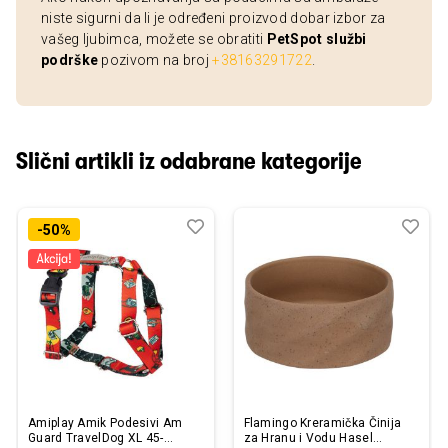
niste sigurni da li je određeni proizvod dobar izbor za
vašeg ljubimca, možete se obratiti
PetSpot službi
podrške
pozivom na broj
+38163291722
.
Slični artikli iz odabrane kategorije
Dodaj
Uporedi
Dod
Upo
-50%
u
u
listu
listu
želja
želj
Amiplay Amik Podesivi Am
Flamingo Kreramička Činija
Guard TravelDog XL 45-
za Hranu i Vodu Hasel