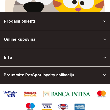
Prodajni objekti
Online kupovina
Opšti uslovi
Info
Politika privatnosti
O nama
Povrat robe
Preuzmite PetSpot loyalty aplikaciju
Prodajni objekti
Posao kod nas