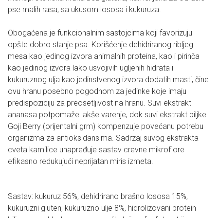
pse malih rasa, sa ukusom lososa i kukuruza.
Obogaćena je funkcionalnim sastojcima koji favorizuju
opšte dobro stanje psa. Korišćenje dehidriranog ribljeg
mesa kao jedinog izvora animalnih proteina, kao i pirinča
kao jedinog izvora lako usvojivih ugljenih hidrata i
kukuruznog ulja kao jedinstvenog izvora dodatih masti, čine
ovu hranu posebno pogodnom za jedinke koje imaju
predispoziciju za preosetljivost na hranu. Suvi ekstrakt
ananasa potpomaže lakše varenje, dok suvi ekstrakt biljke
Goji Berry (orijentalni grm) kompenzuje povećanu potrebu
organizma za antioksidansima. Sadrzaj suvog ekstrakta
cveta kamilice unapređuje sastav crevne mikroflore
efikasno redukujući neprijatan miris izmeta.
Sastav: kukuruz 56%, dehidrirano brašno lososa 15%,
kukuruzni gluten, kukuruzno ulje 8%, hidrolizovani protein