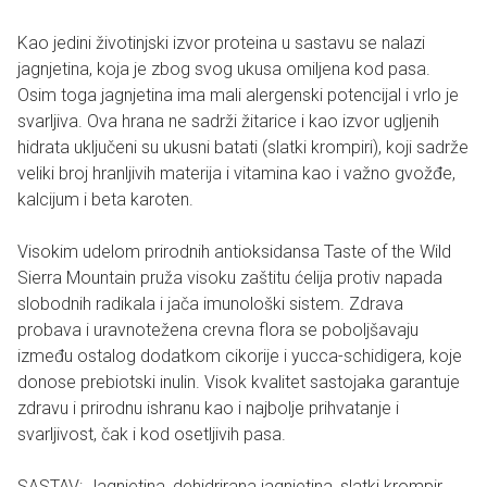
Kao jedini životinjski izvor proteina u sastavu se nalazi
jagnjetina, koja je zbog svog ukusa omiljena kod pasa.
Osim toga jagnjetina ima mali alergenski potencijal i vrlo je
svarljiva. Ova hrana ne sadrži žitarice i kao izvor ugljenih
hidrata uključeni su ukusni batati (slatki krompiri), koji sadrže
veliki broj hranljivih materija i vitamina kao i važno gvožđe,
kalcijum i beta karoten.
Visokim udelom prirodnih antioksidansa Taste of the Wild
Sierra Mountain pruža visoku zaštitu ćelija protiv napada
slobodnih radikala i jača imunološki sistem. Zdrava
probava i uravnotežena crevna flora se poboljšavaju
između ostalog dodatkom cikorije i yucca-schidigera, koje
donose prebiotski inulin. Visok kvalitet sastojaka garantuje
zdravu i prirodnu ishranu kao i najbolje prihvatanje i
svarljivost, čak i kod osetljivih pasa.
SASTAV: Jagnjetina, dehidrirana jagnjetina, slatki krompir,