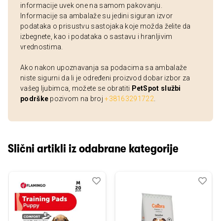
informacije uvek one na samom pakovanju.
Informacije sa ambalaže su jedini siguran izvor
podataka o prisustvu sastojaka koje možda želite da
izbegnete, kao i podataka o sastavu i hranljivim
vrednostima.
Ako nakon upoznavanja sa podacima sa ambalaže
niste sigurni da li je određeni proizvod dobar izbor za
vašeg ljubimca, možete se obratiti
PetSpot službi
podrške
pozivom na broj
+38163291722
.
Slični artikli iz odabrane kategorije
Dodaj
Uporedi
Dod
Upo
u
u
listu
listu
želja
želj