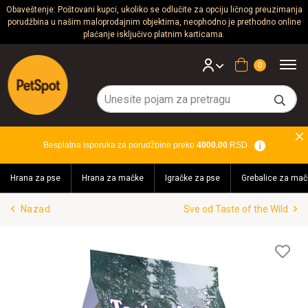
Obaveštenje: Poštovani kupci, ukoliko se odlučite za opciju ličnog preuzimanja
porudžbina u našim maloprodajnim objektima, neophodno je prethodno online
Psi
plaćanje isključivo platnim karticama.
Mačke
Korpa
Glodari
Ptice
Besplatna isporuka za porudžbine preko
4000.00
RSD.
Akvaristika
Hrana za pse
Hrana za mačke
Igračke za pse
Grebalice za mač
Teraristika
Nazad
Sve od Taste of the Wild
Brendovi
Blog
Lis
želj
Akcija!