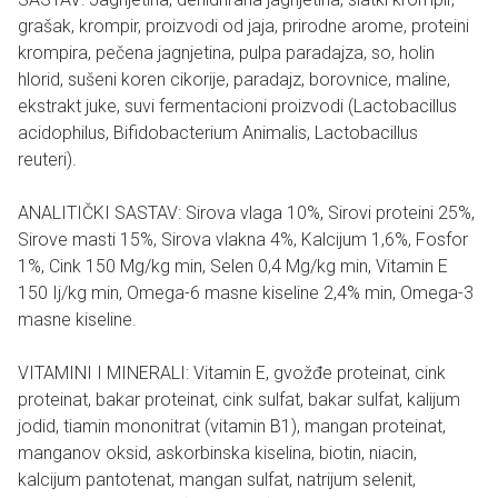
grašak, krompir, proizvodi od jaja, prirodne arome, proteini
krompira, pečena jagnjetina, pulpa paradajza, so, holin
hlorid, sušeni koren cikorije, paradajz, borovnice, maline,
ekstrakt juke, suvi fermentacioni proizvodi (Lactobacillus
acidophilus, Bifidobacterium Animalis, Lactobacillus
reuteri).
ANALITIČKI SASTAV: Sirova vlaga 10%, Sirovi proteini 25%,
Sirove masti 15%, Sirova vlakna 4%, Kalcijum 1,6%, Fosfor
1%, Cink 150 Mg/kg min, Selen 0,4 Mg/kg min, Vitamin E
150 Ij/kg min, Omega-6 masne kiseline 2,4% min, Omega-3
masne kiseline.
VITAMINI I MINERALI: Vitamin E, gvožđe proteinat, cink
proteinat, bakar proteinat, cink sulfat, bakar sulfat, kalijum
jodid, tiamin mononitrat (vitamin B1), mangan proteinat,
manganov oksid, askorbinska kiselina, biotin, niacin,
kalcijum pantotenat, mangan sulfat, natrijum selenit,