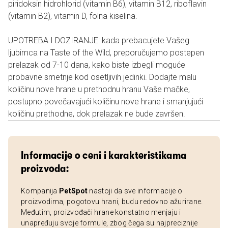
piridoksin hidrohlorid (vitamin B6), vitamin B12, riboflavin
(vitamin B2), vitamin D, folna kiselina.
UPOTREBA I DOZIRANJE: kada prebacujete Vašeg
ljubimca na Taste of the Wild, preporučujemo postepen
prelazak od 7-10 dana, kako biste izbegli moguće
probavne smetnje kod osetljivih jedinki. Dodajte malu
količinu nove hrane u prethodnu hranu Vaše mačke,
postupno povečavajući količinu nove hrane i smanjujući
količinu prethodne, dok prelazak ne bude završen.
Informacije o ceni i karakteristikama
proizvoda:
Kompanija
PetSpot
nastoji da sve informacije o
proizvodima, pogotovu hrani, budu redovno ažurirane.
Međutim, proizvođači hrane konstatno menjaju i
unapređuju svoje formule, zbog čega su najpreciznije