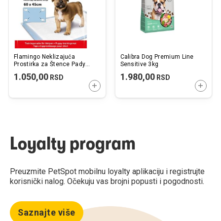
Flamingo Neklizajuća
Calibra Dog Premium Line
Prostirka za Štence Pady
Sensitive 3kg
Comfort M 60x45cm / 20
1.050,00
1.980,00
RSD
RSD
kom.
DODAJTE U KORPU
DODAJ
Loyalty program
Preuzmite PetSpot mobilnu loyalty aplikaciju i registrujte
korisnički nalog. Očekuju vas brojni popusti i pogodnosti.
Saznajte više