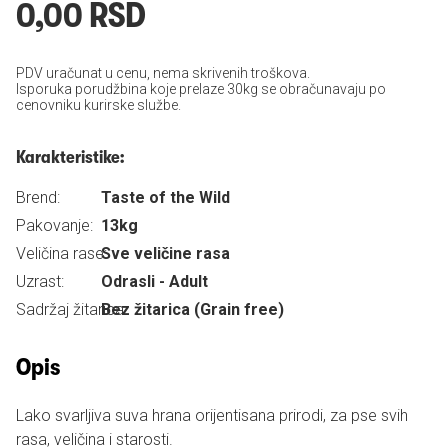
0,00 RSD
PDV uračunat u cenu, nema skrivenih troškova.
Isporuka porudžbina koje prelaze 30kg se obračunavaju po
cenovniku kurirske službe.
Karakteristike:
Brend:
Taste of the Wild
Pakovanje:
13kg
Veličina rase:
Sve veličine rasa
Uzrast:
Odrasli - Adult
Sadržaj žitarica:
Bez žitarica (Grain free)
Opis
Lako svarljiva suva hrana orijentisana prirodi, za pse svih
rasa, veličina i starosti.