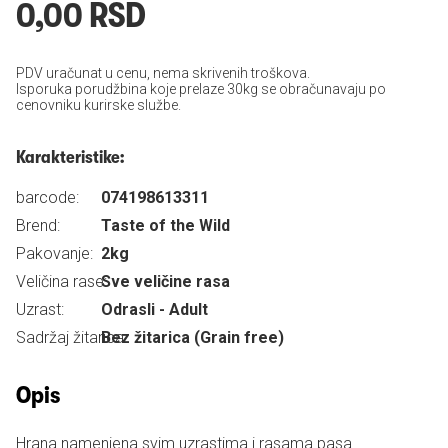
0,00 RSD
PDV uračunat u cenu, nema skrivenih troškova.
Isporuka porudžbina koje prelaze 30kg se obračunavaju po
cenovniku kurirske službe.
Karakteristike:
barcode:
074198613311
Brend:
Taste of the Wild
Pakovanje:
2kg
Veličina rase:
Sve veličine rasa
Uzrast:
Odrasli - Adult
Sadržaj žitarica:
Bez žitarica (Grain free)
Opis
Hrana namenjena svim uzrastima i rasama pasa.