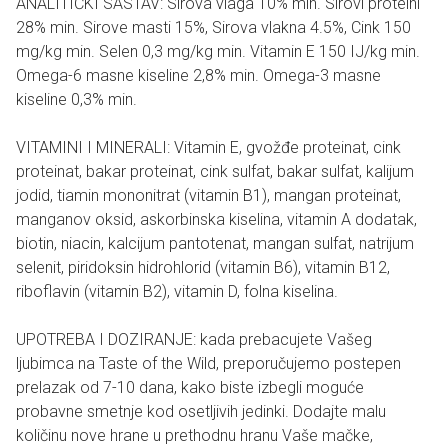
ANALITIČKI SASTAV: Sirova vlaga 10% min. Sirovi proteini
28% min. Sirove masti 15%, Sirova vlakna 4.5%, Cink 150
mg/kg min. Selen 0,3 mg/kg min. Vitamin E 150 IJ/kg min.
Omega-6 masne kiseline 2,8% min. Omega-3 masne
kiseline 0,3% min.
VITAMINI I MINERALI: Vitamin E, gvožđe proteinat, cink
proteinat, bakar proteinat, cink sulfat, bakar sulfat, kalijum
jodid, tiamin mononitrat (vitamin B1), mangan proteinat,
manganov oksid, askorbinska kiselina, vitamin A dodatak,
biotin, niacin, kalcijum pantotenat, mangan sulfat, natrijum
selenit, piridoksin hidrohlorid (vitamin B6), vitamin B12,
riboflavin (vitamin B2), vitamin D, folna kiselina.
UPOTREBA I DOZIRANJE: kada prebacujete Vašeg
ljubimca na Taste of the Wild, preporučujemo postepen
prelazak od 7-10 dana, kako biste izbegli moguće
probavne smetnje kod osetljivih jedinki. Dodajte malu
količinu nove hrane u prethodnu hranu Vaše mačke,