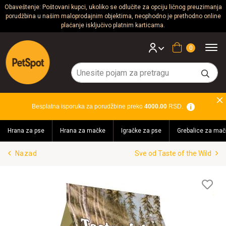
Obaveštenje: Poštovani kupci, ukoliko se odlučite za opciju ličnog preuzimanja
porudžbina u našim maloprodajnim objektima, neophodno je prethodno online
Psi
plaćanje isključivo platnim karticama.
Mačke
Korpa
Glodari
Ptice
Besplatna isporuka za porudžbine preko
4000.00
RSD.
Akvaristika
Hrana za pse
Hrana za mačke
Igračke za pse
Grebalice za mač
Teraristika
Nazad
Sve od Taste of the Wild
Brendovi
Blog
Lis
želj
Akcija!