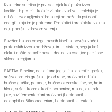
Kvalitetna srnetina je prvi sastojak koji pruža izvor
kvalitetnih protein i koja je visoko svarljiva. Leblebija je
odličan izvor ugljenih hidrata koji pomaže da psi dobiju
energiju koja im je potrebna. Probiotici i prebiotska vlakna
daju podršku zdravom varenju.
Savršen balans omega masnih kiselina, povrća, voća i
proteinskih izvora podržavaju imuni sistem, neguju kožu i
dlaku i opšte zdravlje pasa. Idealna za osetljive pse i pse
sklone alergijama.
SASTAV: Srnetina, dehidrirana jagnjetina, leblebije, grašak,
sočivo, protein graška, ulje od repe, proizvodi od jaja,
brašno graška, paradajz, brašno okeanske ribe, so, holin
hlorid, sušeni koren cikorije, borovnica, malina, ekstrakt
juke, suvi fermentacioni proizvodi (Lactobacillus
acidophilus, Bifidobacterium, Lactobacillus reuteri).