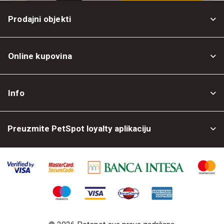
Prodajni objekti
Online kupovina
Opšti uslovi
Info
Politika privatnosti
O nama
Povrat robe
Preuzmite PetSpot loyalty aplikaciju
Prodajni objekti
Posao kod nas