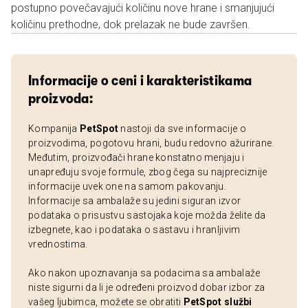
postupno povečavajući količinu nove hrane i smanjujući
količinu prethodne, dok prelazak ne bude završen.
Informacije o ceni i karakteristikama
proizvoda:
Kompanija
PetSpot
nastoji da sve informacije o
proizvodima, pogotovu hrani, budu redovno ažurirane.
Međutim, proizvođači hrane konstatno menjaju i
unapređuju svoje formule, zbog čega su najpreciznije
informacije uvek one na samom pakovanju.
Informacije sa ambalaže su jedini siguran izvor
podataka o prisustvu sastojaka koje možda želite da
izbegnete, kao i podataka o sastavu i hranljivim
vrednostima.
Ako nakon upoznavanja sa podacima sa ambalaže
niste sigurni da li je određeni proizvod dobar izbor za
vašeg ljubimca, možete se obratiti
PetSpot službi