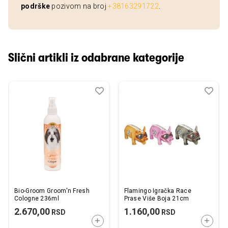
podrške
pozivom na broj
+38163291722
.
Slični artikli iz odabrane kategorije
Dodaj
Uporedi
Dod
Upo
u
u
listu
listu
želja
želj
Bio-Groom Groom'n Fresh
Flamingo Igračka Race
Cologne 236ml
Prase Više Boja 21cm
2.670,00
1.160,00
RSD
RSD
DODAJTE U KORPU
DODAJ