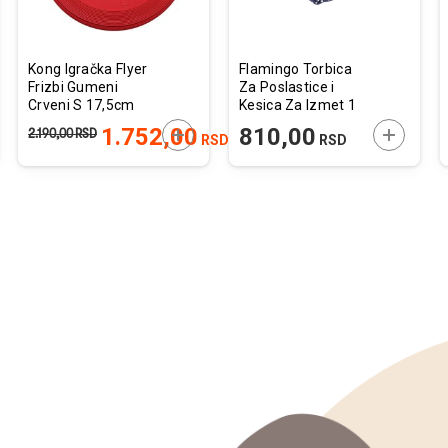
Kong Igračka Flyer
Flamingo Torbica
Frizbi Gumeni
Za Poslastice i
Crveni S 17,5cm
Kesica Za Izmet 1
Rolna Plava
JTE U KORPU
DODAJTE U KORPU
DODAJTE
1.752,00
810,00
2.190,00
RSD
RSD
RSD
8x5x12cm