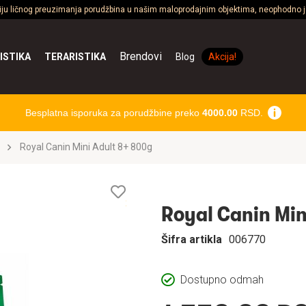
ciju ličnog preuzimanja porudžbina u našim maloprodajnim objektima, neophodno je
Brendovi
ISTIKA
TERARISTIKA
Blog
Akcija!
Besplatna isporuka za porudžbine preko
4000.00
RSD.
Royal Canin Mini Adult 8+ 800g
Lista
želja
Royal Canin Min
Šifra artikla
006770
Dostupno odmah