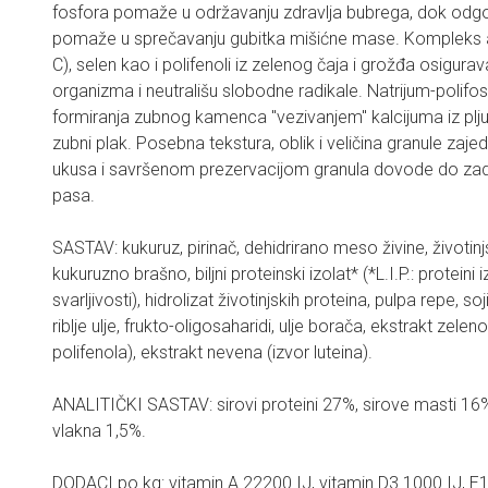
fosfora pomaže u održavanju zdravlja bubrega, dok odgov
pomaže u sprečavanju gubitka mišićne mase. Kompleks an
C), selen kao i polifenoli iz zelenog čaja i grožđa osigurava
organizma i neutrališu slobodne radikale. Natrijum-polifo
formiranja zubnog kamenca "vezivanjem" kalcijuma iz plj
zubni plak. Posebna tekstura, oblik i veličina granule zaje
ukusa i savršenom prezervacijom granula dovode do zadovol
pasa.
SASTAV: kukuruz, pirinač, dehidrirano meso živine, životinj
kukuruzno brašno, biljni proteinski izolat* (*L.I.P.: protein
svarljivosti), hidrolizat životinjskih proteina, pulpa repe, soj
riblje ulje, frukto-oligosaharidi, ulje borača, ekstrakt zelen
polifenola), ekstrakt nevena (izvor luteina).
ANALITIČKI SASTAV: sirovi proteini 27%, sirove masti 16%
vlakna 1,5%.
DODACI po kg: vitamin A 22200 IJ, vitamin D3 1000 IJ, E