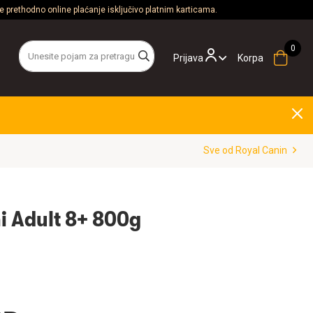
 prethodno online plaćanje isključivo platnim karticama.
Prijava
Korpa
Sve od Royal Canin
i Adult 8+ 800g