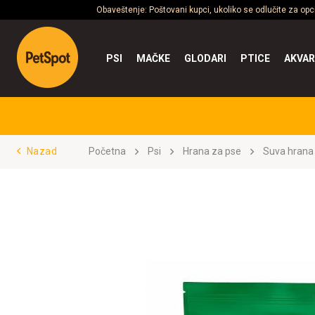
Obaveštenje: Poštovani kupci, ukoliko se odlučite za op
PSI
MAČKE
GLODARI
PTICE
AKVAR
Nazad
Početna
Psi
Hrana za pse
Suva hrana