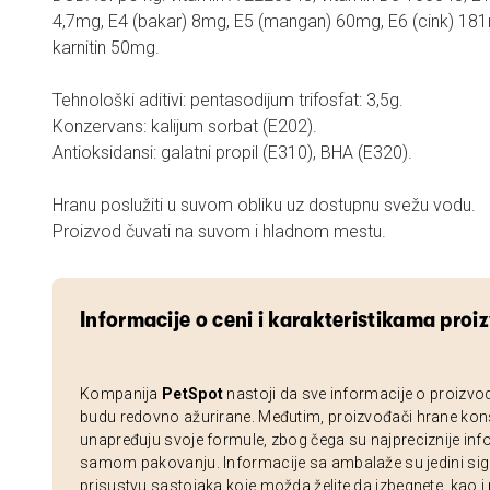
4,7mg, E4 (bakar) 8mg, E5 (mangan) 60mg, E6 (cink) 181m
karnitin 50mg.
Tehnološki aditivi: pentasodijum trifosfat: 3,5g.
Konzervans: kalijum sorbat (E202).
Antioksidansi: galatni propil (E310), BHA (E320).
Hranu poslužiti u suvom obliku uz dostupnu svežu vodu.
Proizvod čuvati na suvom i hladnom mestu.
Informacije o ceni i karakteristikama proi
Kompanija
PetSpot
nastoji da sve informacije o proizvo
budu redovno ažurirane. Međutim, proizvođači hrane kon
unapređuju svoje formule, zbog čega su najpreciznije inf
samom pakovanju. Informacije sa ambalaže su jedini sig
prisustvu sastojaka koje možda želite da izbegnete, kao i