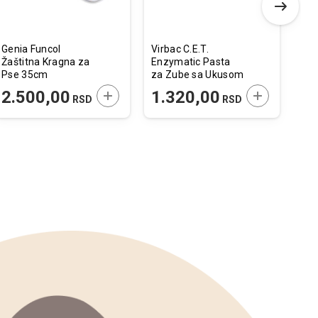
Genia Funcol
Virbac C.E.T.
Aca
Žaštitna Kragna za
Enzymatic Pasta
Agi
Pse 35cm
za Zube sa Ukusom
Piletine za Pse i
 U KORPU
DODAJTE U KORPU
DODAJTE U 
2.500,00
1.320,00
1
RSD
RSD
Mačke 70g