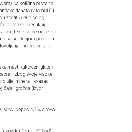
arajuća količina proteina
tioksidanata (vitamini E i
ju zaštitu ćelija celog
sfat pomaže u redukciji
uvačke te se on ne odlaže u
dno sa selekcijom prirodnih
jenja i najprobirljivijih
ska mast, kukuruzni gluten,
i izabrani zbog svoje visoke
ino ulje, minerali, kvasac,
og čaja i grožđa (izvor
, sirovi pepeo 4,7%, sirova
1 (gvožđe) 47mg, E2 (jod)