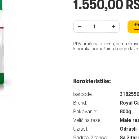
1.550,00 R
PDV uračunat u cenu, nema skrive
Isporuka porudžbina koje prelaze
Karakteristike:
barcode:
318255
Brend:
Royal C
Pakovanje:
800g
Veličina rase:
Male ra
Uzrast:
Odrasli 
Sadržaj žitarica:
Sa žita