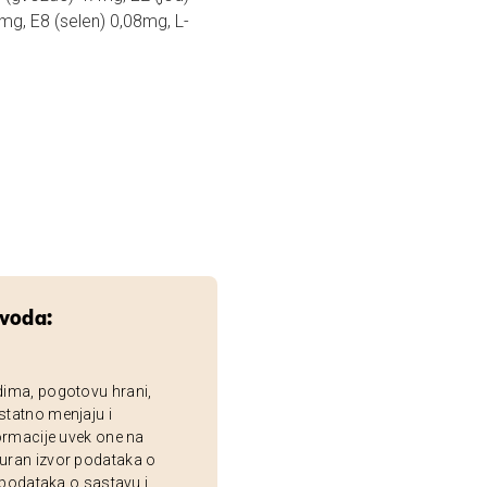
g, E8 (selen) 0,08mg, L-
zvoda:
dima, pogotovu hrani,
statno menjaju i
ormacije uvek one na
uran izvor podataka o
 podataka o sastavu i