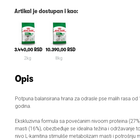
Artikal je dostupan i kao:
3.440,00 RSD
10.390,00 RSD
2kg
8kg
Opis
Potpuna balansirana hrana za odrasle pse malih rasa od 1
godina.
Ekskluzivna formula sa povećanim nivoom proteina (27%
masti (16%), obezbeđuje se idealna težina i održavanje 
nivo L-karnitina stimuliše metabolizam masti i potrošnju 