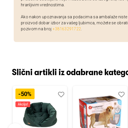
hranljivim vrednostima.
Ako nakon upoznavanja sa podacima sa ambalaže niste si
proizvod dobar izbor za vašeg ljubimca, možete se obrati
pozivom na broj
+38163291722
.
Slični artikli iz odabrane katego
-50%
odaj
poredi
Dodaj
Uporedi
Doda
Upor
u
u
istu
listu
listu
elja
želja
želja