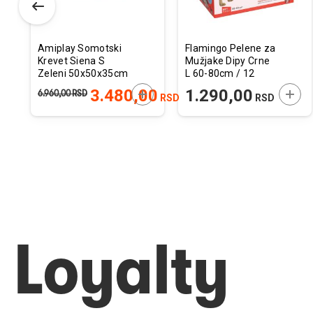
Amiplay Somotski
Flamingo Pelene za
Krevet Siena S
Mužjake Dipy Crne
Zeleni 50x50x35cm
L 60-80cm / 12
kom.
ODAJTE U KORPU
DODAJTE U KORPU
DODA
3.480,00
1.290,00
6.960,00
RSD
RSD
RSD
Loyalty