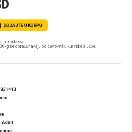
SD
DODAJTE U KORPU
nih troškova.
 30kg se obračunavaju po cenovniku kurirske službe.
0831413
anin
se
- Adult
ricama