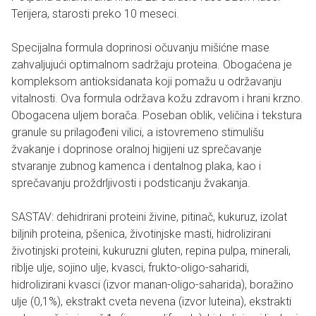
Terijera, starosti preko 10 meseci.
Specijalna formula doprinosi očuvanju mišićne mase
zahvaljujući optimalnom sadržaju proteina. Obogaćena je
kompleksom antioksidanata koji pomažu u održavanju
vitalnosti. Ova formula održava kožu zdravom i hrani krzno.
Obogacena uljem borača. Poseban oblik, veličina i tekstura
granule su prilagođeni vilici, a istovremeno stimulišu
žvakanje i doprinose oralnoj higijeni uz sprečavanje
stvaranje zubnog kamenca i dentalnog plaka, kao i
sprečavanju proždrljivosti i podsticanju žvakanja.
SASTAV: dehidrirani proteini živine, pitinač, kukuruz, izolat
biljnih proteina, pšenica, životinjske masti, hidrolizirani
životinjski proteini, kukuruzni gluten, repina pulpa, minerali,
riblje ulje, sojino ulje, kvasci, frukto-oligo-saharidi,
hidrolizirani kvasci (izvor manan-oligo-saharida), boražino
ulje (0,1%), ekstrakt cveta nevena (izvor luteina), ekstrakti