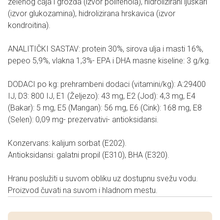
zelenog čaja i grožđa (izvor polifenola), hidrolizirani ljuskari
(izvor glukozamina), hidrolizirana hrskavica (izvor
kondroitina).
ANALITIČKI SASTAV: protein 30%, sirova ulja i masti 16%,
pepeo 5,9%, vlakna 1,3%- EPA i DHA masne kiseline: 3 g/kg.
DODACI po kg: prehrambeni dodaci (vitamini/kg): A:29400
IJ, D3: 800 IJ, E1 (Željezo): 43 mg, E2 (Jod): 4,3 mg, E4
(Bakar): 5 mg, E5 (Mangan): 56 mg, E6 (Cink): 168 mg, E8
(Selen): 0,09 mg- prezervativi- antioksidansi.
Konzervans: kalijum sorbat (E202).
Antioksidansi: galatni propil (E310), BHA (E320).
Hranu poslužiti u suvom obliku uz dostupnu svežu vodu.
Proizvod čuvati na suvom i hladnom mestu.