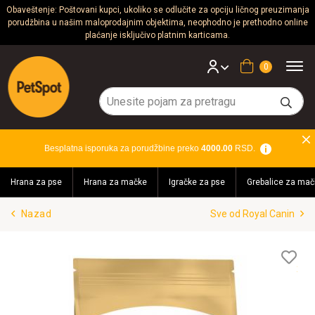
Obaveštenje: Poštovani kupci, ukoliko se odlučite za opciju ličnog preuzimanja
porudžbina u našim maloprodajnim objektima, neophodno je prethodno online
Psi
plaćanje isključivo platnim karticama.
Mačke
Korpa
Glodari
Ptice
Besplatna isporuka za porudžbine preko
4000.00
RSD.
Akvaristika
Hrana za pse
Hrana za mačke
Igračke za pse
Grebalice za mač
Teraristika
Nazad
Sve od Royal Canin
Brendovi
Blog
Lis
želj
Akcija!