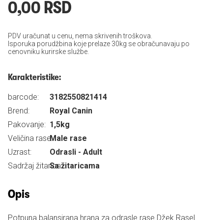
0,00 RSD
PDV uračunat u cenu, nema skrivenih troškova.
Isporuka porudžbina koje prelaze 30kg se obračunavaju po
cenovniku kurirske službe.
Karakteristike:
barcode:
3182550821414
Brend:
Royal Canin
Pakovanje:
1,5kg
Veličina rase:
Male rase
Uzrast:
Odrasli - Adult
Sadržaj žitarica:
Sa žitaricama
Opis
Potpuna balansirana hrana za odrasle rase Džek Rasel