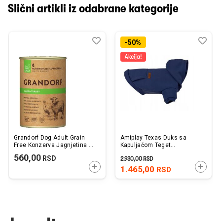
Slični artikli iz odabrane kategorije
Dodaj
Uporedi
Dod
Upo
-50%
u
u
listu
listu
želja
želj
Grandorf Dog Adult Grain
Amiplay Texas Duks sa
Free Konzerva Jagnjetina &
Kapuljačom Teget
Ćuretina 400g
45x45x64cm
560,00
RSD
2.930,00
RSD
DODAJTE U KORPU
DODAJ
1.465,00
RSD