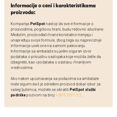
Informacije o ceni i karakteristikama
proizvoda:
Kompanija
PetSpot
nastoji da sve informacije o
proizvodima, pogotovu hrani, budu redovno ažurirane.
Međutim, proizvođači hrane konstatno menjaju i
unapređuju svoje formule, zbog čega su najpreciznije
informacije uvek one na samom pakovanju.
Informacije sa ambalaže su jedini siguran izvor
podataka o prisustvu sastojaka koje možda želite da
izbegnete, kao i podataka o sastavu i hranljivim
vrednostima.
Ako nakon upoznavanja sa podacima sa ambalaže
niste sigurni da li je određeni proizvod dobar izbor za
vašeg ljubimca, možete se obratiti
PetSpot službi
podrške
pozivom na broj
+38163291722
.