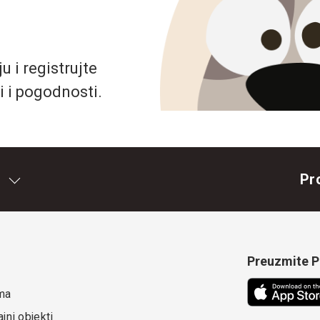
 i registrujte
i i pogodnosti.
Pr
Preuzmite Pe
ma
jni objekti