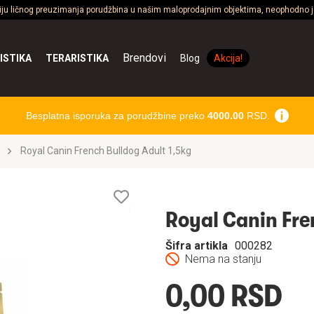
ciju ličnog preuzimanja porudžbina u našim maloprodajnim objektima, neophodno je
Brendovi
ISTIKA
TERARISTIKA
Blog
Akcija!
Besplatna isporuka za porudžbine preko
4000.00
RSD.
Royal Canin French Bulldog Adult 1,5kg
Lista
želja
Royal Canin Fre
Šifra artikla
000282
Nema na stanju
0,00 RSD