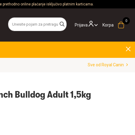
 prethodno online plaćanje isključivo platnim karticama.
Prijava
Korpa
Sve od Royal Canin
nch Bulldog Adult 1,5kg