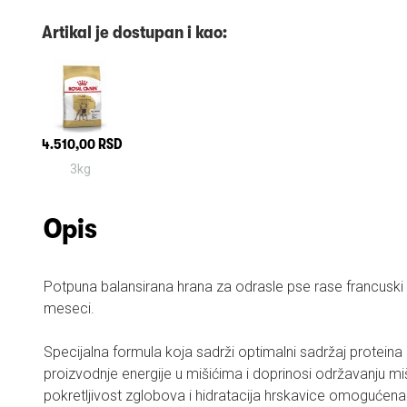
Artikal je dostupan i kao:
4.510,00 RSD
3kg
Opis
Potpuna balansirana hrana za odrasle pse rase francuski 
meseci.
Specijalna formula koja sadrži optimalni sadržaj proteina 
proizvodnje energije u mišićima i doprinosi održavanju m
pokretljivost zglobova i hidratacija hrskavice omoguće