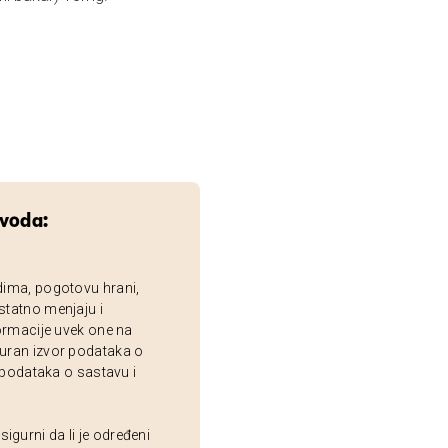
zvoda:
dima, pogotovu hrani,
statno menjaju i
ormacije uvek one na
uran izvor podataka o
 podataka o sastavu i
gurni da li je određeni