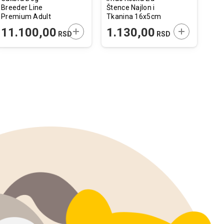
Breeder Line
Štence Najlon i
Za 
Premium Adult
Tkanina 16x5cm
5k
Sensitive
 U KORPU
DODAJTE U KORPU
DODAJTE U 
11.100,00
1.130,00
4
RSD
RSD
Jagnjetina 20kg