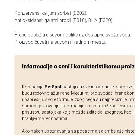
Konzervans: kalijum sorbat (E202).
Antioksidansi: galatni propil (E310), BHA (E320).
Hranu poslužiti u suvom obliku uz dostupnu svežu vodu.
Proizvod čuvati na suvom i hladnom mestu.
Informacije o ceni i karakteristikama proi
Kompanija
PetSpot
nastoji da sve informacije o proizvo
budu redovno ažurirane. Međutim, proizvođači hrane kon
unapređuju svoje formule, zbog čega su najpreciznije inf
samom pakovanju. Informacije sa ambalaže su jedini sig
prisustvu sastojaka koje možda želite da izbegnete, kao i
hranljivim vrednostima.
Ako nakon upoznavanja sa podacima sa ambalaže niste si