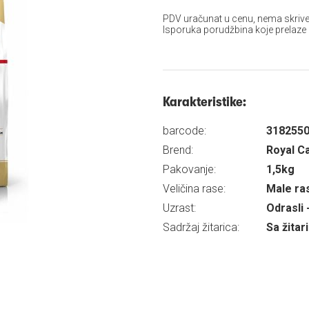
PDV uračunat u cenu, nema skrive
Isporuka porudžbina koje prelaze
Karakteristike:
barcode:
318255
Brend:
Royal C
Pakovanje:
1,5kg
Veličina rase:
Male ra
Uzrast:
Odrasli 
Sadržaj žitarica:
Sa žita