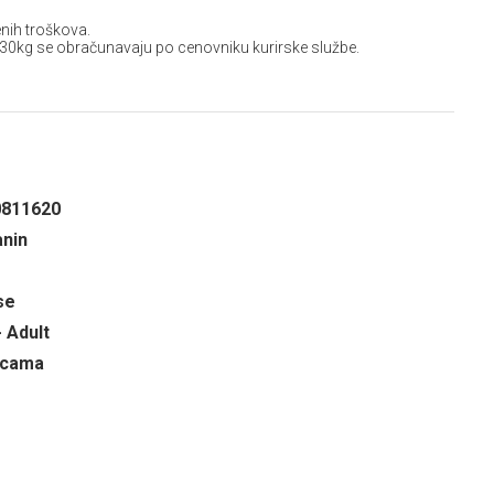
nih troškova.
 30kg se obračunavaju po cenovniku kurirske službe.
0811620
anin
se
- Adult
ricama