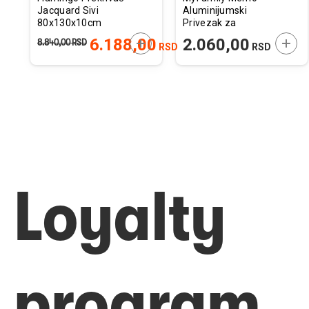
Jacquard Sivi
Aluminijumski
80x130x10cm
Privezak za
Graviranje Crvena
ODAJTE U KORPU
DODAJTE U KORPU
DODA
6.188,00
2.060,00
8.840,00
RSD
RSD
RSD
Koska Gumirana
Loyalty
program