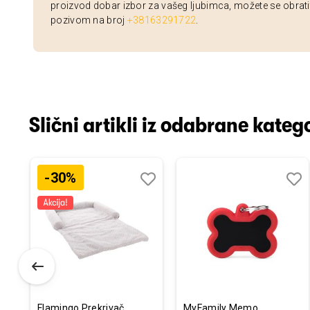
proizvod dobar izbor za vašeg ljubimca, možete se obrati
pozivom na broj
+38163291722
.
Slični artikli iz odabrane katego
-30%
odaj
poredi
Dodaj
Uporedi
Doda
Upor
u
u
istu
listu
listu
elja
želja
želja
Flamingo Prekrivač
MyFamily Memo