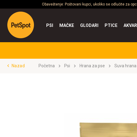
Obaveštenje: Poštovani kupci, ukoliko se odlučite za op
PSI
MAČKE
GLODARI
PTICE
AKVAR
Nazad
Početna
Psi
Hrana za pse
Suva hrana