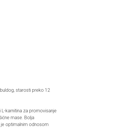
buldog, starosti preko 12
i L-karnitina za promovisanje
išićne mase. Bolja
na je optimalnim odnosom