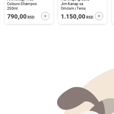
Colours Shampoo
Jim Kanap sa
250ml
Omčom i Tenis
Lopticom L R9,5cm
JTE U KORPU
DODAJTE U KORPU
DODAJTE
790,00
1.150,00
RSD
RSD
/ 47cm