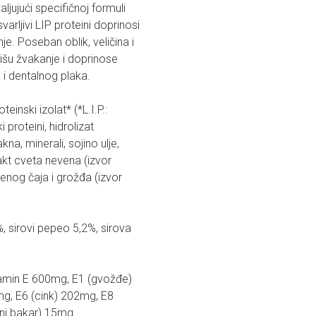
jujući specifičnoj formuli
rljivi LIP proteini doprinosi
je. Poseban oblik, veličina i
lišu žvakanje i doprinose
 i dentalnog plaka.
einski izolat* (*L.I.P.:
 proteini, hidrolizat
kna, minerali, sojino ulje,
trakt cveta nevena (izvor
lenog čaja i grožđa (izvor
, sirovi pepeo 5,2%, sirova
itamin E 600mg, E1 (gvožđe)
g, E6 (cink) 202mg, E8
tni bakar) 15mg.