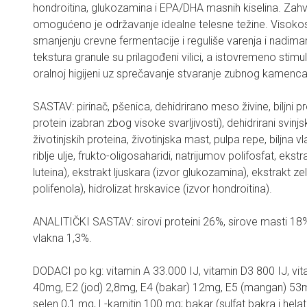
hondroitina, glukozamina i EPA/DHA masnih kiselina. Zahval
omogućeno je održavanje idealne telesne težine. Visokosva
smanjenju crevne fermentacije i reguliše varenja i nadiman
tekstura granule su prilagođeni vilici, a istovremeno stimu
oralnoj higijeni uz sprečavanje stvaranje zubnog kamenca
SASTAV: pirinač, pšenica, dehidrirano meso živine, biljni prot
protein izabran zbog visoke svarljivosti), dehidrirani svinjski
životinjskih proteina, životinjska mast, pulpa repe, biljna vla
riblje ulje, frukto-oligosaharidi, natrijumov polifosfat, eks
luteina), ekstrakt ljuskara (izvor glukozamina), ekstrakt ze
polifenola), hidrolizat hrskavice (izvor hondroitina).
ANALITIČKI SASTAV: sirovi proteini 26%, sirove masti 18%
vlakna 1,3%.
DODACI po kg: vitamin A 33.000 IJ, vitamin D3 800 IJ, v
40mg, E2 (jod) 2,8mg, E4 (bakar) 12mg, E5 (mangan) 53m
selen 0,1 mg, L-karnitin 100 mg; bakar (sulfat bakra i hela