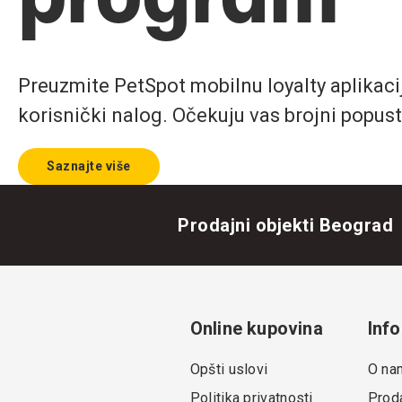
Preuzmite PetSpot mobilnu loyalty aplikaciju
korisnički nalog. Očekuju vas brojni popust
Saznajte više
Prodajni objekti Beograd
Online kupovina
Info
Opšti uslovi
O na
Politika privatnosti
Proda