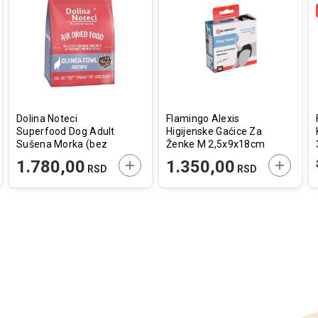
aj
redi
Dodaj
Uporedi
Dodaj
Uporedi
u
u
listu
listu
a
želja
želja
Dolina Noteci
Flamingo Alexis
Superfood Dog Adult
Higijenske Gaćice Za
Sušena Morka (bez
Ženke M 2,5x9x18cm
dodate piletine) 1kg
AJTE U KORPU
DODAJTE U KORPU
DODAJT
1.780,00
1.350,00
RSD
RSD