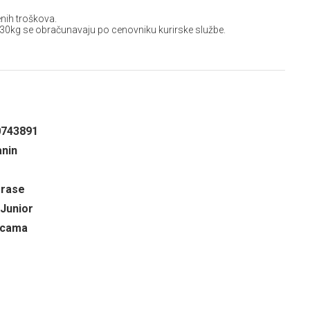
nih troškova.
 30kg se obračunavaju po cenovniku kurirske službe.
0743891
anin
 rase
 Junior
ricama