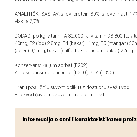
ANALITIČKI SASTAV: sirovi proteini 30%, sirove masti 17%
vlakna 2,7%.
DODACI po kg: vitamin A 32.000 IJ, vitamin D3 800 IJ, v
40mg, E2 (jod) 2,8mg, E4 (bakar) 11mg, E5 (mangan) 53m
(selen) 0,1 mg; bakar (sulfat bakra i helatni bakar) 22mg.
Konzervans: kalijum sorbat (E202).
Antioksidansi: galatni propil (E310), BHA (E320).
Hranu poslužiti u suvom obliku uz dostupnu svežu vodu.
Proizvod čuvati na suvom i hladnom mestu.
Informacije o ceni i karakteristikama proi