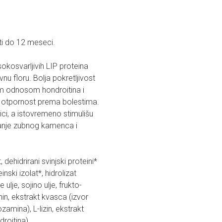
ti do 12 meseci.
sokosvarljivih LIP proteina
nu floru. Bolja pokretljivost
m odnosom hondroitina i
u otpornost prema bolestima.
lici, a istovremeno stimulišu
aranje zubnog kamenca i
dehidrirani svinjski proteini*
einski izolat*, hidrolizat
e ulje, sojino ulje, frukto-
nin, ekstrakt kvasca (izvor
zamina), L-lizin, ekstrakt
droitina).