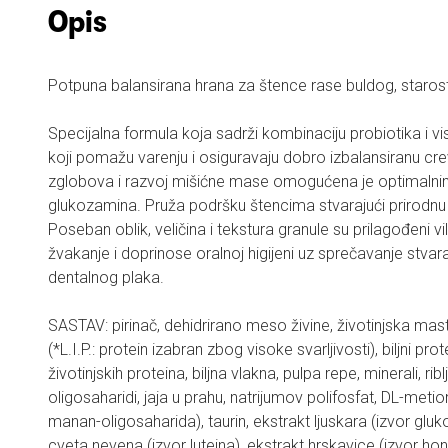
Opis
Potpuna balansirana hrana za štence rase buldog, staros
Specijalna formula koja sadrži kombinaciju probiotika i vi
koji pomažu varenju i osiguravaju dobro izbalansiranu crev
zglobova i razvoj mišićne mase omogućena je optimalni
glukozamina. Pruža podršku štencima stvarajući prirodn
Poseban oblik, veličina i tekstura granule su prilagođeni vi
žvakanje i doprinose oralnoj higijeni uz sprečavanje stv
dentalnog plaka.
SASTAV: pirinač, dehidrirano meso živine, životinjska mast, 
(*L.I.P.: protein izabran zbog visoke svarljivosti), biljni prot
životinjskih proteina, biljna vlakna, pulpa repe, minerali, riblj
oligosaharidi, jaja u prahu, natrijumov polifosfat, DL-metio
manan-oligosaharida), taurin, ekstrakt ljuskara (izvor gluko
cveta nevena (izvor luteina), ekstrakt hrskavice (izvor hon