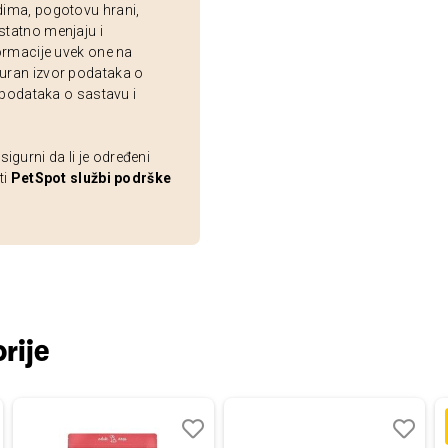
dima, pogotovu hrani,
statno menjaju i
ormacije uvek one na
uran izvor podataka o
 podataka o sastavu i
gurni da li je određeni
ti
PetSpot službi podrške
rije