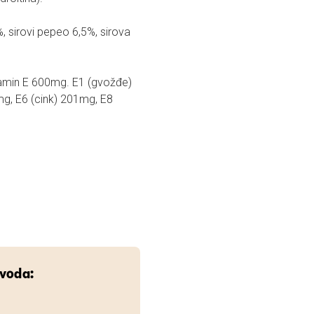
, sirovi pepeo 6,5%, sirova
itamin E 600mg. E1 (gvožđe)
g, E6 (cink) 201mg, E8
zvoda: