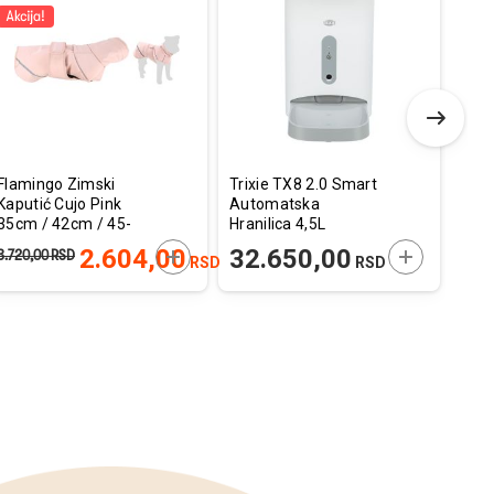
Dodaj
Uporedi
Dodaj
Uporedi
u
u
listu
listu
želja
želja
Flamingo Zimski
Trixie TX8 2.0 Smart
Pupp
Kaputić Cujo Pink
Automatska
Vest
35cm / 42cm / 45-
Hranilica 4,5L
36x
52cm
E U KORPU
DODAJTE U KORPU
DODAJTE U
2.604,00
32.650,00
3.720,00
RSD
5.29
RSD
RSD