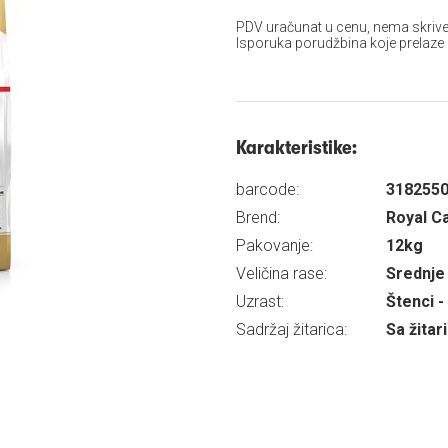
PDV uračunat u cenu, nema skrive
Isporuka porudžbina koje prelaze
Karakteristike:
barcode:
318255
Brend:
Royal C
Pakovanje:
12kg
Veličina rase:
Srednje
Uzrast:
Štenci -
Sadržaj žitarica:
Sa žita