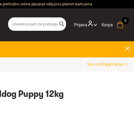
 prethodno online plaćanje isključivo platnim karticama.
Prijava
Korpa
Sve od Royal Canin
lldog Puppy 12kg