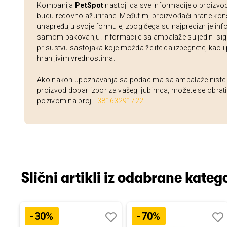
Kompanija
PetSpot
nastoji da sve informacije o proizvo
budu redovno ažurirane. Međutim, proizvođači hrane kon
unapređuju svoje formule, zbog čega su najpreciznije inf
samom pakovanju. Informacije sa ambalaže su jedini sig
prisustvu sastojaka koje možda želite da izbegnete, kao i
hranljivim vrednostima.
Ako nakon upoznavanja sa podacima sa ambalaže niste si
proizvod dobar izbor za vašeg ljubimca, možete se obrati
pozivom na broj
+38163291722
.
Slični artikli iz odabrane katego
-30%
-70%