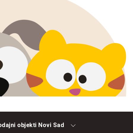
odajni objekti Novi Sad