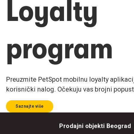
Loyalty
program
Preuzmite PetSpot mobilnu loyalty aplikaciju
korisnički nalog. Očekuju vas brojni popust
Saznajte više
Prodajni objekti Beograd