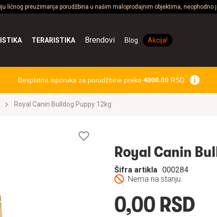
ciju ličnog preuzimanja porudžbina u našim maloprodajnim objektima, neophodno je
Brendovi
ISTIKA
TERARISTIKA
Blog
Akcija!
Besplatna isporuka za porudžbine preko
4000.00
RSD.
Royal Canin Bulldog Puppy 12kg
Lista
želja
Royal Canin Bu
Šifra artikla
000284
Nema na stanju
0,00 RSD