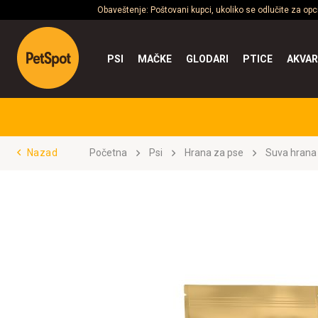
Obaveštenje: Poštovani kupci, ukoliko se odlučite za op
PSI
MAČKE
GLODARI
PTICE
AKVAR
Nazad
Početna
Psi
Hrana za pse
Suva hrana