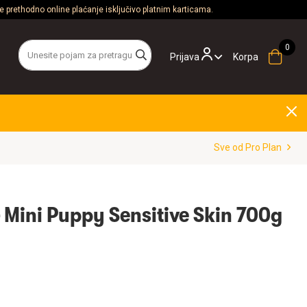
 prethodno online plaćanje isključivo platnim karticama.
Prijava
Korpa
Sve od Pro Plan
& Mini Puppy Sensitive Skin 700g