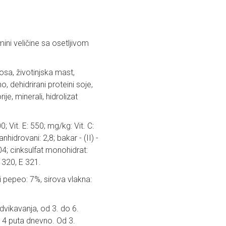
ini veličine sa osetljivom
sosa, životinjska mast,
, dehidrirani proteini soje,
je, minerali, hidrolizat
0; Vit. E: 550; mg/kg: Vit. C:
nhidrovani: 2,8; bakar - (II) -
104; cinksulfat monohidrat:
E 320, E 321.
i pepeo: 7%, sirova vlakna:
dvikavanja, od 3. do 6.
 4 puta dnevno. Od 3.