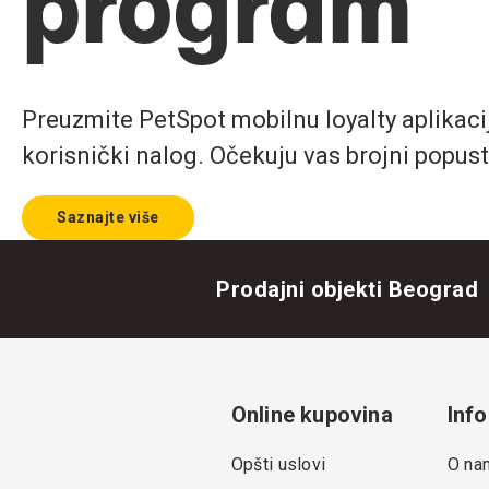
program
Preuzmite PetSpot mobilnu loyalty aplikaciju
korisnički nalog. Očekuju vas brojni popust
Saznajte više
Prodajni objekti Beograd
Online kupovina
Info
Opšti uslovi
O na