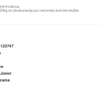
nih troškova.
 30kg se obračunavaju po cenovniku kurirske službe.
5120747
n
se
 Junior
ricama