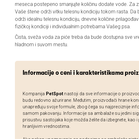
meseca postepeno smanjujte količinu dodate vode. Za zd
Vaše štene održi vitku telesnu kondiciju tokom rasta. D
održi idealnu telesnu kondiciju, dnevne količine prilagođa
fizičkoj kondiciji i individualnim potrebama Vašeg psa.
Čista, sveža voda za piće treba da bude dostupna sve vr
hladnom i suvom mestu.
Informacije o ceni i karakteristikama proi
Kompanija
PetSpot
nastoji da sve informacije o proizvo
budu redovno ažurirane. Međutim, proizvođači hrane kon
unapređuju svoje formule, zbog čega su najpreciznije inf
samom pakovanju. Informacije sa ambalaže su jedini sig
prisustvu sastojaka koje možda želite da izbegnete, kao i
hranljivim vrednostima.