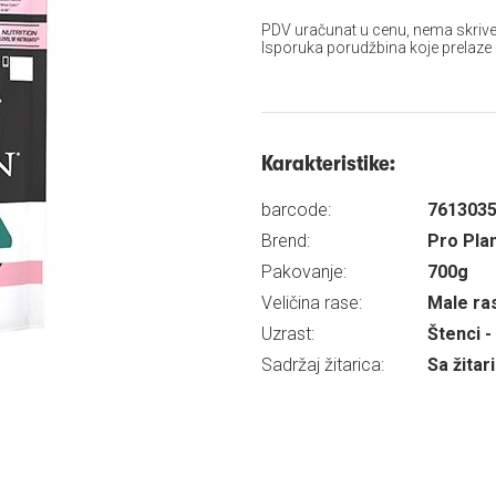
PDV uračunat u cenu, nema skrive
Isporuka porudžbina koje prelaze
Karakteristike:
barcode:
761303
Brend:
Pro Pla
Pakovanje:
700g
Veličina rase:
Male ra
Uzrast:
Štenci -
Sadržaj žitarica:
Sa žita