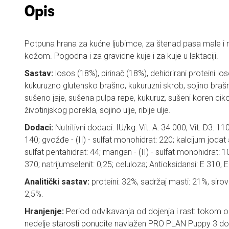
Opis
Potpuna hrana za kućne ljubimce, za štenad pasa male i m
kožom. Pogodna i za gravidne kuje i za kuje u laktaciji.
Sastav:
losos (18%), pirinač (18%), dehidrirani proteini lo
kukuruzno glutensko brašno, kukuruzni skrob, sojino brašno
sušeno jaje, sušena pulpa repe, kukuruz, sušeni koren cikori
životinjskog porekla, sojino ulje, riblje ulje.
Dodaci:
Nutritivni dodaci: IU/kg: Vit. A: 34 000; Vit. D3: 110
140; gvožđe - (II) - sulfat monohidrat: 220; kalcijum jodat a
sulfat pentahidrat: 44; mangan - (II) - sulfat monohidrat: 
370; natrijumselenit: 0,25; celuloza; Antioksidansi: E 310, 
Analitički sastav:
proteini: 32%, sadržaj masti: 21%, sirov
2,5%.
Hranjenje:
Period odvikavanja od dojenja i rast: tokom o
nedelje starosti ponudite navlažen PRO PLAN Puppy 3 do