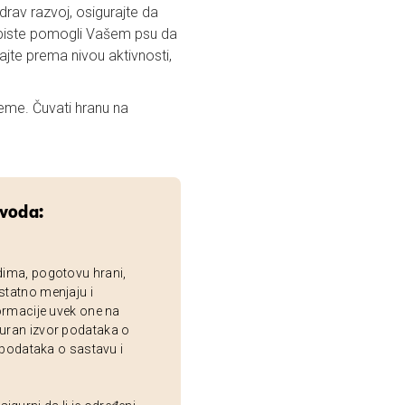
rav razvoj, osigurajte da
a biste pomogli Vašem psu da
vajte prema nivou aktivnosti,
eme. Čuvati hranu na
zvoda:
dima, pogotovu hrani,
statno menjaju i
ormacije uvek one na
uran izvor podataka o
 podataka o sastavu i