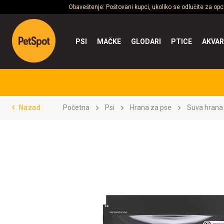
Obaveštenje: Poštovani kupci, ukoliko se odlučite za op
PSI
MAČKE
GLODARI
PTICE
AKVAR
Nazad
Početna
Psi
Hrana za pse
Suva hrana