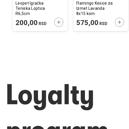
Leopet Igračka
Flamingo Kesice za
Teniska Loptica
Izmet Lavanda
R6,5cm
8x15 kom.
ODAJTE U KORPU
DODAJTE U KORPU
DODA
200,00
575,00
RSD
RSD
Loyalty