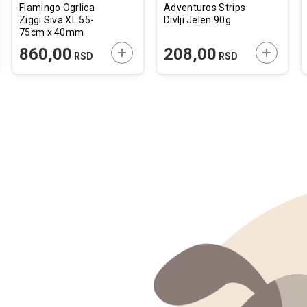
Flamingo Ogrlica
Adventuros Strips
Ziggi Siva XL 55-
Divlji Jelen 90g
75cm x 40mm
JTE U KORPU
DODAJTE U KORPU
DODAJTE
860,00
208,00
RSD
RSD