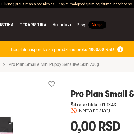
ciju ličnog preuzimanja porudžbina u našim maloprodajnim objektima, neophodno je
Brendovi
ISTIKA
TERARISTIKA
Blog
Akcija!
Besplatna isporuka za porudžbine preko
4000.00
RSD.
Pro Plan Small & Mini Puppy Sensitive Skin 700g
Lista
želja
Pro Plan Small 
Šifra artikla
010343
Nema na stanju
0,00 RSD