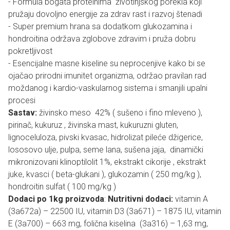
- Formula bogata proteinima životinjskog porekla koji
pružaju dovoljno energije za zdrav rast i razvoj štenadi
- Super premium hrana sa dodatkom glukozamina i
hondroitina održava zglobove zdravim i pruža dobru
pokretljivost
- Esencijalne masne kiseline su neprocenjive kako bi se
ojačao prirodni imunitet organizma, održao pravilan rad
moždanog i kardio-vaskularnog sistema i smanjili upalni
procesi
Sastav:
živinsko meso 42% ( sušeno i fino mleveno ),
pirinač, kukuruz , živinska mast, kukuruzni gluten,
lignoceluloza, pivski kvasac, hidrolizat pileće džigerice,
lososovo ulje, pulpa, seme lana, sušena jaja, dinamički
mikronizovani klinoptilolit 1%, ekstrakt cikorije , ekstrakt
juke, kvasci ( beta-glukani ), glukozamin ( 250 mg/kg ),
hondroitin sulfat ( 100 mg/kg )
Dodaci po 1kg proizvoda
:
Nutritivni dodaci:
vitamin A
(3a672a) – 22500 IU, vitamin D3 (3a671) – 1875 IU, vitamin
E (3a700) – 663 mg, folična kiselina (3a316) – 1,63 mg,