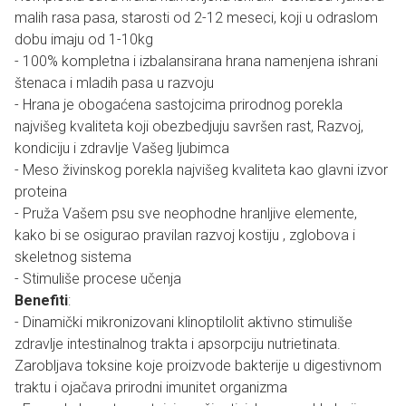
malih rasa pasa, starosti od 2-12 meseci, koji u odraslom
dobu imaju od 1-10kg
- 100% kompletna i izbalansirana hrana namenjena ishrani
štenaca i mladih pasa u razvoju
- Hrana je obogaćena sastojcima prirodnog porekla
najvišeg kvaliteta koji obezbedjuju savršen rast, Razvoj,
kondiciju i zdravlje Vašeg ljubimca
- Meso živinskog porekla najvišeg kvaliteta kao glavni izvor
proteina
- Pruža Vašem psu sve neophodne hranljive elemente,
kako bi se osigurao pravilan razvoj kostiju , zglobova i
skeletnog sistema
- Stimuliše procese učenja
Benefiti
:
- Dinamički mikronizovani klinoptilolit aktivno stimuliše
zdravlje intestinalnog trakta i apsorpciju nutrietinata.
Zarobljava toksine koje proizvode bakterije u digestivnom
traktu i ojačava prirodni imunitet organizma