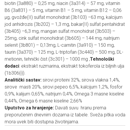
biotin (3a880) – 0,25 mg, niacin (3a314) – 57 mg, vitamin
B6 (3a831) – 5 mg, vitamin B1 – 5 mg, vitamin B12 – 0,06
µg, gvožđe(II) sulfat monohidrat (3b103) –63 mg, kalcijum
jod anhidrozis (3b202) – 1,3 mg, bakar(II) sulfat pentahidrat
(3b405) –6,3 mg, mangan sulfat monohidrat (3b503) –
25mg, cink sulfat monohidrat (3b605) – 144 mg, natrijum
selenit (3b801) – 0,13mg, L-carnitin (3a910) – 150 mg,
taurin (3a370) – 125 mg, L-triptofan (3c440) – 500 mg, DL-
metionin, tehnički čist (3c301) – 1000 mg ,
Tehnološki
dodaci
: ekstrakt ruzmarina, ekstrakt tokoferola iz biljnih ulja
(1b306(i)).
Analitički sastav:
sirovi proteini 32%, sirova vlakna 1,4%,
sirove masti 20%, sirovi pepeo 6,5%, kalcijum 1,2%, fosfor
0,9%, kalijum 0,65%, natrijum 0,4%, Omega 3 masne kiseline
0,44%, Omega 6 masne kiseline 2,66%
Uputstvo za hranjenje
:
Davati suvu hranu prema
preporučenim dnevnim dozama iz tabele. Sveža pitka voda
mora uvek biti dostupna životinjama.