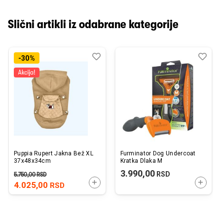
Slični artikli iz odabrane kategorije
Dodaj
Uporedi
Dod
Upo
-30%
u
u
listu
listu
želja
želj
Puppia Rupert Jakna Bež XL
Furminator Dog Undercoat
37x48x34cm
Kratka Dlaka M
3.990,00
RSD
5.750,00
RSD
DODAJTE U KORPU
DODAJ
4.025,00
RSD