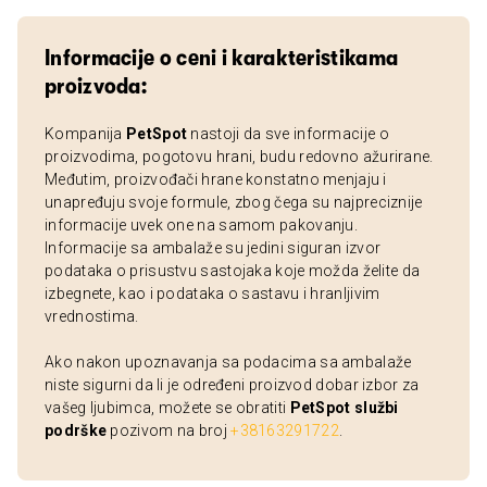
Informacije o ceni i karakteristikama
proizvoda:
Kompanija
PetSpot
nastoji da sve informacije o
proizvodima, pogotovu hrani, budu redovno ažurirane.
Međutim, proizvođači hrane konstatno menjaju i
unapređuju svoje formule, zbog čega su najpreciznije
informacije uvek one na samom pakovanju.
Informacije sa ambalaže su jedini siguran izvor
podataka o prisustvu sastojaka koje možda želite da
izbegnete, kao i podataka o sastavu i hranljivim
vrednostima.
Ako nakon upoznavanja sa podacima sa ambalaže
niste sigurni da li je određeni proizvod dobar izbor za
vašeg ljubimca, možete se obratiti
PetSpot službi
podrške
pozivom na broj
+38163291722
.