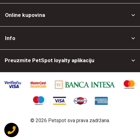
Online kupovina
Opšti uslovi
Info
Politika privatnosti
O nama
Povrat robe
Preuzmite PetSpot loyalty aplikaciju
Prodajni objekti
Posao kod nas
©
2026 Petspot sva prava zadržana.