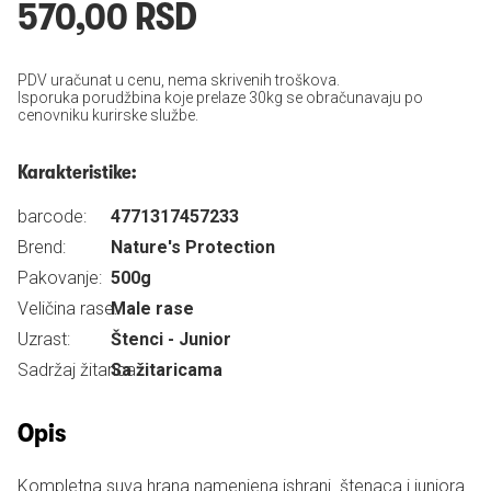
570,00 RSD
PDV uračunat u cenu, nema skrivenih troškova.
Isporuka porudžbina koje prelaze 30kg se obračunavaju po
cenovniku kurirske službe.
Karakteristike:
barcode:
4771317457233
Brend:
Nature's Protection
Pakovanje:
500g
Veličina rase:
Male rase
Uzrast:
Štenci - Junior
Sadržaj žitarica:
Sa žitaricama
Opis
Kompletna suva hrana namenjena ishrani štenaca i juniora