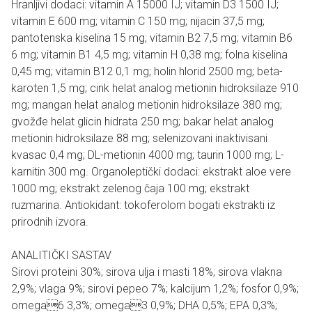
Hranljivi dodaci: vitamin A 15000 IJ; vitamin D3 1500 IJ;
vitamin E 600 mg; vitamin C 150 mg; nijacin 37,5 mg;
pantotenska kiselina 15 mg; vitamin B2 7,5 mg; vitamin B6
6 mg; vitamin B1 4,5 mg; vitamin H 0,38 mg; folna kiselina
0,45 mg; vitamin B12 0,1 mg; holin hlorid 2500 mg; beta-
karoten 1,5 mg; cink helat analog metionin hidroksilaze 910
mg; mangan helat analog metionin hidroksilaze 380 mg;
gvožđe helat glicin hidrata 250 mg; bakar helat analog
metionin hidroksilaze 88 mg; selenizovani inaktivisani
kvasac 0,4 mg; DL-metionin 4000 mg; taurin 1000 mg; L-
karnitin 300 mg. Organoleptički dodaci: ekstrakt aloe vere
1000 mg; ekstrakt zelenog čaja 100 mg; ekstrakt
ruzmarina. Antiokidant: tokoferolom bogati ekstrakti iz
prirodnih izvora.
ANALITIČKI SASTAV
Sirovi proteini 30%; sirova ulja i masti 18%; sirova vlakna
2,9%; vlaga 9%; sirovi pepeo 7%; kalcijum 1,2%; fosfor 0,9%;
omega6 3,3%; omega3 0,9%; DHA 0,5%; EPA 0,3%;