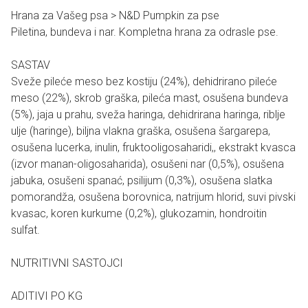
Hrana za Vašeg psa > N&D Pumpkin za pse
Piletina, bundeva i nar. Kompletna hrana za odrasle pse.
SASTAV
Sveže pileće meso bez kostiju (24%), dehidrirano pileće
meso (22%), skrob graška, pileća mast, osušena bundeva
(5%), jaja u prahu, sveža haringa, dehidrirana haringa, riblje
ulje (haringe), biljna vlakna graška, osušena šargarepa,
osušena lucerka, inulin, fruktooligosaharidi,, ekstrakt kvasca
(izvor manan-oligosaharida), osušeni nar (0,5%), osušena
jabuka, osušeni spanać, psilijum (0,3%), osušena slatka
pomorandža, osušena borovnica, natrijum hlorid, suvi pivski
kvasac, koren kurkume (0,2%), glukozamin, hondroitin
sulfat.
NUTRITIVNI SASTOJCI
ADITIVI PO KG