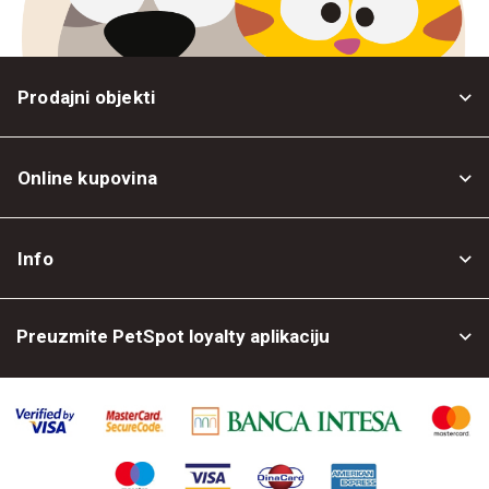
Prodajni objekti
Online kupovina
Opšti uslovi
Info
Politika privatnosti
O nama
Povrat robe
Preuzmite PetSpot loyalty aplikaciju
Prodajni objekti
Posao kod nas