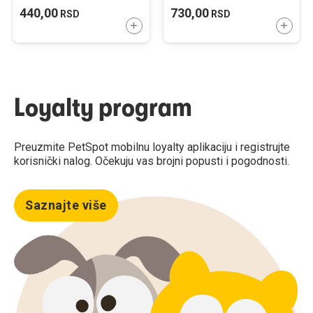
kom.
440,00
730,00
RSD
RSD
DODAJTE U KORPU
DODAJ
Loyalty program
Preuzmite PetSpot mobilnu loyalty aplikaciju i registrujte
korisnički nalog. Očekuju vas brojni popusti i pogodnosti.
Saznajte više