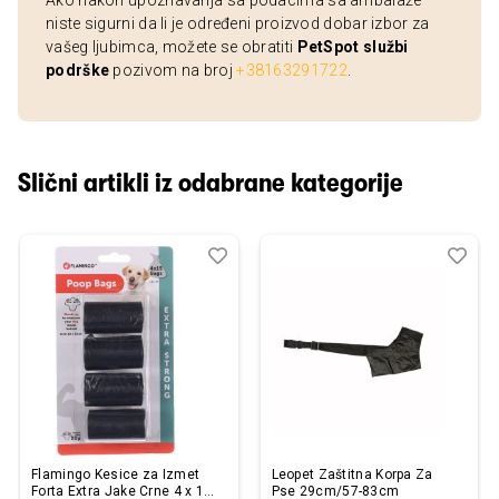
Ako nakon upoznavanja sa podacima sa ambalaže
niste sigurni da li je određeni proizvod dobar izbor za
vašeg ljubimca, možete se obratiti
PetSpot službi
podrške
pozivom na broj
+38163291722
.
Slični artikli iz odabrane kategorije
Dodaj
Uporedi
Dod
Upo
u
u
listu
listu
želja
želj
Flamingo Kesice za Izmet
Leopet Zaštitna Korpa Za
Forta Extra Jake Crne 4 x 15
Pse 29cm/57-83cm