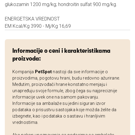
glukozamin 1200 mg/kg; hondroitin sulfat 900 mg/kg.
ENERGETSKA VREDNOST
EM Kcal/Kg 3990 - Mj/Kg 16,69
Informacije o ceni i karakteristikama
proizvoda:
Kompanija
PetSpot
nastoji da sve informacije o
proizvodima, pogotovu hrani, budu redovno ažurirane.
Međutim, proizvođači hrane konstatno menjaju i
unapređuju svoje formule, zbog čega su najpreciznije
informacije uvek one na samom pakovanju.
Informacije sa ambalaže su jedini siguran izvor
podataka o prisustvu sastojaka koje možda želite da
izbegnete, kao i podataka o sastavu i hranljivim
vrednostima.