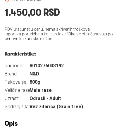
1.450,00 RSD
PDV uračunat u cenu, nema skrivenih troškova.
Isporuka porudžbina koje prelaze 30kg se obračunavaju po
cenovniku kurirske službe.
Karakteristike:
barcode:
8010276033192
Brend:
N&D
Pakovanje:
800g
Veličina rase:
Male rase
Uzrast:
Odrasli - Adult
Sadržaj žitarica:
Bez žitarica (Grain free)
Opis