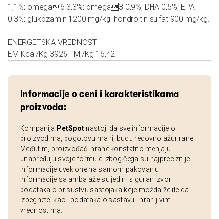
1,1%; omega6 3,3%; omega3 0,9%; DHA 0,5%; EPA
0,3%; glukozamin 1200 mg/kg; hondroitin sulfat 900 mg/kg.
ENERGETSKA VREDNOST
EM Kcal/Kg 3926 - Mj/Kg 16,42
Informacije o ceni i karakteristikama
proizvoda:
Kompanija
PetSpot
nastoji da sve informacije o
proizvodima, pogotovu hrani, budu redovno ažurirane.
Međutim, proizvođači hrane konstatno menjaju i
unapređuju svoje formule, zbog čega su najpreciznije
informacije uvek one na samom pakovanju.
Informacije sa ambalaže su jedini siguran izvor
podataka o prisustvu sastojaka koje možda želite da
izbegnete, kao i podataka o sastavu i hranljivim
vrednostima.