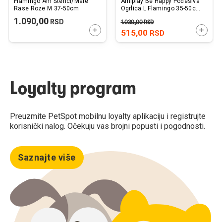
Flamingo Am Štenci/Male
Amiplay Be Happy Podesiva
Rase Roze M 37-50cm
Ogrlica L Flamingo 35-50cm
x 2,5cm
1.090,00
RSD
1.030,00
RSD
DODAJTE U KORPU
DODAJ
515,00
RSD
Loyalty program
Preuzmite PetSpot mobilnu loyalty aplikaciju i registrujte
korisnički nalog. Očekuju vas brojni popusti i pogodnosti.
Saznajte više