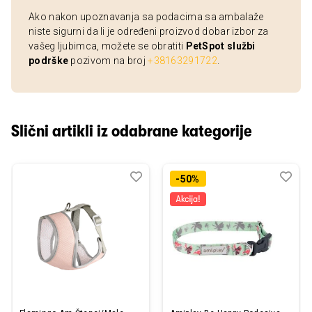
Ako nakon upoznavanja sa podacima sa ambalaže
niste sigurni da li je određeni proizvod dobar izbor za
vašeg ljubimca, možete se obratiti
PetSpot službi
podrške
pozivom na broj
+38163291722
.
Slični artikli iz odabrane kategorije
Dodaj
Uporedi
Dod
Upo
-50%
u
u
listu
listu
želja
želj