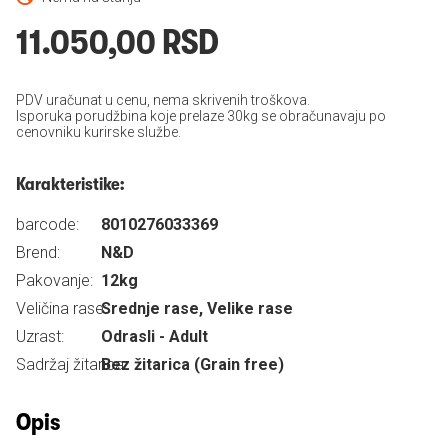
11.050,00 RSD
PDV uračunat u cenu, nema skrivenih troškova.
Isporuka porudžbina koje prelaze 30kg se obračunavaju po
cenovniku kurirske službe.
Karakteristike:
barcode:
8010276033369
Brend:
N&D
Pakovanje:
12kg
Veličina rase:
Srednje rase, Velike rase
Uzrast:
Odrasli - Adult
Sadržaj žitarica:
Bez žitarica (Grain free)
Opis