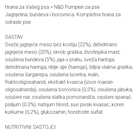
Hrana za Vašeg psa > N&D Pumpkin za pse
Jagnjetina, bundeva i borovnica. Kompletna hrana za
odrasle pse.
SASTAV
Sveže jagnjeće meso bez kostiju (22%), dehidrirano
jagnjeće meso (20%), skrob graška, životinjska mast,
osušena bundeva (5%), jaja u prahu, sveža haringa,
dehidrirana haringa, riblje ulje (haringe), biljna vlakna graška,
osušena šargarepa, osušena lucerka, inulin,
fruktooligosaharidi, ekstrakt kvasca (izvor manan-
oligosaharida), osušena borovnica (0,5%), osušena jabuka,
osušeni nar, osušena slatka pomorandža, osušeni spanać,
psilijum (0,3%), natrijum hlorid, suvi pivski kvasac, koren
kurkume (0,2%), glukozamin, hondroitin sulfat.
NUTRITIVNI SASTOJCI