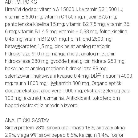
ADITIVI PO KG
Hranljivi dodaci: vitamin A 15000 IJ; vitamin D3 1500 IJ;
vitamin E 600 mg; vitamin C 150 mg; nijacin 37,5 mg;
pantotenska kiselina 15 mg; vitamin B2 7,5 mg; vitamin B6
6 mg; vitamin B1 4,5 mg; vitamin H 0,38 mg; folna kiselina
0,45 mg; vitamin B12 0,1 mg; holin hlorid 2500 mg;
betakaroten 1,5 mg; cink helat analog metionin
hidroksilaze 910 mg; mangan helat analog metionin
hidroksilaze 380 mg; gvožđe helat glicin hidrata 250 mg;
bakar helat analog metionin hidroksilaze 88 mg;
selenizovani inaktivisani kvasac 0,4 mg; DLmetionin 4000
mg; taurin 1000 mg; Lkarnitin 300 mg. Organoleptički
dodaci: ekstrakt aloe vere 1000 mg; ekstrakt zelenog čaja
100 mg; ekstrakt ruzmarina. Antiokidant: tokoferolom
bogati ekstrakti iz prirodnih izvora.
ANALITIČKI SASTAV
Sirovi proteini 28%; sirova ulja i masti 18%; sirova vlakna
2,9%; vlaga 9%; sirovi pepeo 8,6%; kalcijum 1,4%; fosfor