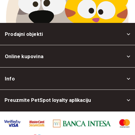
Prodajni objekti
Online kupovina
Opšti uslovi
Info
Politika privatnosti
O nama
Povrat robe
Preuzmite PetSpot loyalty aplikaciju
Prodajni objekti
Posao kod nas