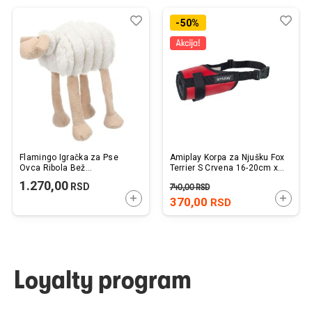
Dodaj
Uporedi
Dod
Upo
-50%
u
u
listu
listu
želja
želj
Flamingo Igračka za Pse
Amiplay Korpa za Njušku Fox
Ovca Ribola Bež
Terrier S Crvena 16-20cm x
15x28x30cm
20-30cm
1.270,00
RSD
740,00
RSD
DODAJTE U KORPU
DODAJ
370,00
RSD
Loyalty program