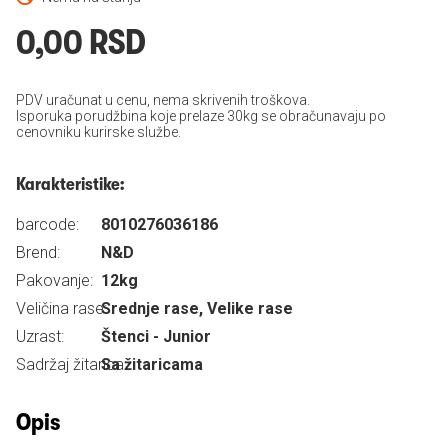
0,00 RSD
PDV uračunat u cenu, nema skrivenih troškova.
Isporuka porudžbina koje prelaze 30kg se obračunavaju po
cenovniku kurirske službe.
Karakteristike:
barcode:
8010276036186
Brend:
N&D
Pakovanje:
12kg
Veličina rase:
Srednje rase, Velike rase
Uzrast:
Štenci - Junior
Sadržaj žitarica:
Sa žitaricama
Opis