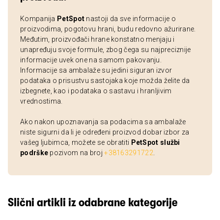
Kompanija
PetSpot
nastoji da sve informacije o
proizvodima, pogotovu hrani, budu redovno ažurirane.
Međutim, proizvođači hrane konstatno menjaju i
unapređuju svoje formule, zbog čega su najpreciznije
informacije uvek one na samom pakovanju.
Informacije sa ambalaže su jedini siguran izvor
podataka o prisustvu sastojaka koje možda želite da
izbegnete, kao i podataka o sastavu i hranljivim
vrednostima.
Ako nakon upoznavanja sa podacima sa ambalaže
niste sigurni da li je određeni proizvod dobar izbor za
vašeg ljubimca, možete se obratiti
PetSpot službi
podrške
pozivom na broj
+38163291722
.
Slični artikli iz odabrane kategorije