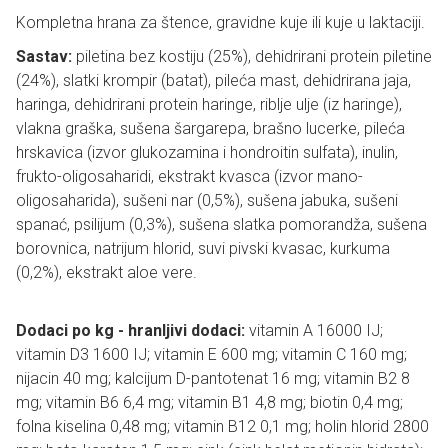
Kompletna hrana za štence, gravidne kuje ili kuje u laktaciji.
Sastav:
piletina bez kostiju (25%), dehidrirani protein piletine
(24%), slatki krompir (batat), pileća mast, dehidrirana jaja,
haringa, dehidrirani protein haringe, riblje ulje (iz haringe),
vlakna graška, sušena šargarepa, brašno lucerke, pileća
hrskavica (izvor glukozamina i hondroitin sulfata), inulin,
frukto-oligosaharidi, ekstrakt kvasca (izvor mano-
oligosaharida), sušeni nar (0,5%), sušena jabuka, sušeni
spanać, psilijum (0,3%), sušena slatka pomorandža, sušena
borovnica, natrijum hlorid, suvi pivski kvasac, kurkuma
(0,2%), ekstrakt aloe vere.
Dodaci po kg - hranljivi dodaci:
vitamin A 16000 IJ;
vitamin D3 1600 IJ; vitamin E 600 mg; vitamin C 160 mg;
nijacin 40 mg; kalcijum D-pantotenat 16 mg; vitamin B2 8
mg; vitamin B6 6,4 mg; vitamin B1 4,8 mg; biotin 0,4 mg;
folna kiselina 0,48 mg; vitamin B12 0,1 mg; holin hlorid 2800