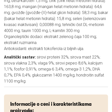
mg; beta-karoten 1,5 mg; cink (cink helat metionin hidrata):
163,8 mg; mangan (mangan helat metionin hidrata): 64,6
mg; gvožđe (gvožđe-(II)-helat glicin hidrata): 58,3 mg; bakar
(bakar helat metionin hidrata): 15,8 mg; selen (selenizovani
kvasac inaktivisani): 0,00088 mg; tehnički čist DL-metionin
4000 mg; taurin 1000 mg; L-karnitin 300 mg.
Organoleptički dodaci: ekstrakt zelenog čaja 100 mg;
ekstrakt ruzmarina.
Antioksidanti: ekstrakti tokoferola iz biljnih ulja.
Analitički sastav:
sirovi proteini 32%; sirova mast 22%;
sirova vlakna 2,3%; vlaga 9%; sirovi pepeo 8,6%; kalcijum
1,1%; fosfor 0,91%; omega-6 3,4%; omega-3 1,2%; DHA
0,7%; EPA 0,4%; glukozamin 1400 mg/kg; hondroitin sulfat
1100 mg/kg.
Informacije o ceni i karakteristikama
proizvoda: