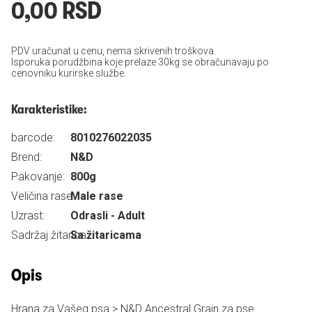
0,00 RSD
PDV uračunat u cenu, nema skrivenih troškova.
Isporuka porudžbina koje prelaze 30kg se obračunavaju po
cenovniku kurirske službe.
Karakteristike:
barcode:
8010276022035
Brend:
N&D
Pakovanje:
800g
Veličina rase:
Male rase
Uzrast:
Odrasli - Adult
Sadržaj žitarica:
Sa žitaricama
Opis
Hrana za Vašeg psa > N&D Ancestral Grain za pse