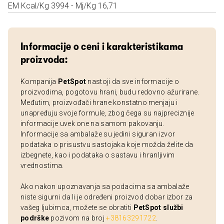
EM Kcal/Kg 3994 - Mj/Kg 16,71
Informacije o ceni i karakteristikama
proizvoda:
Kompanija
PetSpot
nastoji da sve informacije o
proizvodima, pogotovu hrani, budu redovno ažurirane.
Međutim, proizvođači hrane konstatno menjaju i
unapređuju svoje formule, zbog čega su najpreciznije
informacije uvek one na samom pakovanju.
Informacije sa ambalaže su jedini siguran izvor
podataka o prisustvu sastojaka koje možda želite da
izbegnete, kao i podataka o sastavu i hranljivim
vrednostima.
Ako nakon upoznavanja sa podacima sa ambalaže
niste sigurni da li je određeni proizvod dobar izbor za
vašeg ljubimca, možete se obratiti
PetSpot službi
podrške
pozivom na broj
+38163291722
.