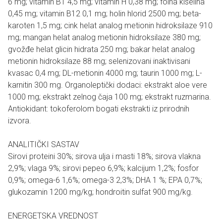
6 mg; vitamin B1 4,5 mg; vitamin H 0,38 mg; folna kiselina
0,45 mg; vitamin B12 0,1 mg; holin hlorid 2500 mg; beta-
karoten 1,5 mg; cink helat analog metionin hidroksilaze 910
mg; mangan helat analog metionin hidroksilaze 380 mg;
gvožđe helat glicin hidrata 250 mg; bakar helat analog
metionin hidroksilaze 88 mg; selenizovani inaktivisani
kvasac 0,4 mg; DL-metionin 4000 mg; taurin 1000 mg; L-
karnitin 300 mg. Organoleptički dodaci: ekstrakt aloe vere
1000 mg; ekstrakt zelnog čaja 100 mg; ekstrakt ruzmarina.
Antiokidant: tokoferolom bogati ekstrakti iz prirodnih
izvora.
ANALITIČKI SASTAV
Sirovi proteini 30%; sirova ulja i masti 18%; sirova vlakna
2,9%; vlaga 9%; sirovi pepeo 6,9%; kalcijum 1,2%; fosfor
0,9%; omega-6 1,6%; omega-3 2,3%; DHA 1 %; EPA 0,7%;
glukozamin 1200 mg/kg; hondroitin sulfat 900 mg/kg.
ENERGETSKA VREDNOST