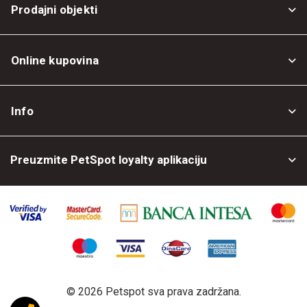
Prodajni objekti
Online kupovina
Opšti uslovi
Info
Politika privatnosti
O nama
Povrat robe
Preuzmite PetSpot loyalty aplikaciju
Prodajni objekti
Posao kod nas
©
2026 Petspot sva prava zadržana.