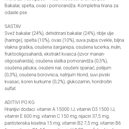
Bakalar, spelta, ovas i pomorandža. Kompletna hrana za
odasle pse.
SASTAV
Svež bakalar (24%), dehidrirani bakalar (24%), riblje ulje
(haringe), spelta (10%), ovas (10%), suva pulpa cvekle, biljna
vlakna graška, osušena šargarepa, osušena lucerka, inulin,
fruktooligosaharidi, ekstrakt kvasca (izvor manan-
oligosaharida), osušena slatka pomorandža (0,5%),
osušena jabuka, osušeni nar, osušeni spanać, psilijum
(0,3%), osušena borovnica, natrijum hlorid, suvi pivski
kvasac, koren kurkume (0,2%), glukozamin, hondroitin
sulfat.
ADITIVI PO KG
Hranljivi dodaci: vitamin A 15000 IJ; vitamin D3 1500 IJ;
vitamin E 600 mg; vitamin C 150 mg; nijacin 37,5 mg;
pantotenska kiselina 15 mg; vitamin B2 7,5 mg; vitamin B6