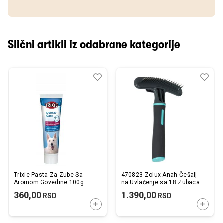
Slični artikli iz odabrane kategorije
Dodaj
Uporedi
Dod
Upo
u
u
listu
listu
želja
želj
Trixie Pasta Za Zube Sa
470823 Zolux Anah Češalj
Aromom Govedine 100g
na Uvlačenje sa 18 Zubaca
za Grooming 12x4,5x17cm
360,00
1.390,00
RSD
RSD
DODAJTE U KORPU
DODAJ