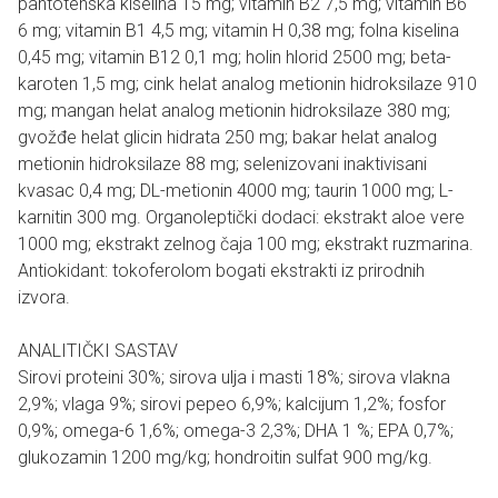
pantotenska kiselina 15 mg; vitamin B2 7,5 mg; vitamin B6
6 mg; vitamin B1 4,5 mg; vitamin H 0,38 mg; folna kiselina
0,45 mg; vitamin B12 0,1 mg; holin hlorid 2500 mg; beta-
karoten 1,5 mg; cink helat analog metionin hidroksilaze 910
mg; mangan helat analog metionin hidroksilaze 380 mg;
gvožđe helat glicin hidrata 250 mg; bakar helat analog
metionin hidroksilaze 88 mg; selenizovani inaktivisani
kvasac 0,4 mg; DL-metionin 4000 mg; taurin 1000 mg; L-
karnitin 300 mg. Organoleptički dodaci: ekstrakt aloe vere
1000 mg; ekstrakt zelnog čaja 100 mg; ekstrakt ruzmarina.
Antiokidant: tokoferolom bogati ekstrakti iz prirodnih
izvora.
ANALITIČKI SASTAV
Sirovi proteini 30%; sirova ulja i masti 18%; sirova vlakna
2,9%; vlaga 9%; sirovi pepeo 6,9%; kalcijum 1,2%; fosfor
0,9%; omega-6 1,6%; omega-3 2,3%; DHA 1 %; EPA 0,7%;
glukozamin 1200 mg/kg; hondroitin sulfat 900 mg/kg.