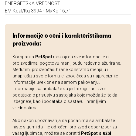
ENERGETSKA VREDNOST
EM Kcal/Kg 3994 - Mj/Kg 16,71
Informacije o ceni i karakteristikama
proizvoda:
Kompanija
PetSpot
nastoji da sve informacije o
proizvodima, pogotovu hrani, budu redovno ažurirane.
Međutim, proizvođači hrane konstatno menjaju i
unapređuju svoje formule, zbog čega su najpreciznije
informacije uvek one na samom pakovanju.
Informacije sa ambalaže su jedini siguran izvor
podataka o prisustvu sastojaka koje možda želite da
izbegnete, kao i podataka o sastavu i hranljivim
vrednostima.
Ako nakon upoznavanja sa podacima sa ambalaže
niste sigurni da li je određeni proizvod dobar izbor za
vašeg ljubimca, možete se obratiti
PetSpot službi