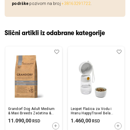
podrške
pozivom na broj
+38163291722
.
Slični artikli iz odabrane kategorije
Dodaj
Uporedi
Dod
Upo
u
u
listu
listu
želja
želj
Grandorf Dog Adult Medium
Leopet Flašica za Vodu i
& Maxi Breeds Zečetina &
Hranu HappyTravel Bela
Ćuretina 10kg
400ml / 200ml 25x9x8cm
11.090,00
1.460,00
RSD
RSD
DODAJTE U KORPU
DODAJ