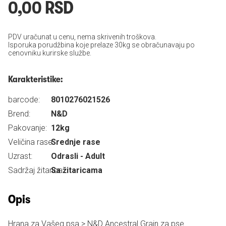
0,00 RSD
PDV uračunat u cenu, nema skrivenih troškova.
Isporuka porudžbina koje prelaze 30kg se obračunavaju po
cenovniku kurirske službe.
Karakteristike:
barcode:
8010276021526
Brend:
N&D
Pakovanje:
12kg
Veličina rase:
Srednje rase
Uzrast:
Odrasli - Adult
Sadržaj žitarica:
Sa žitaricama
Opis
Hrana za Vašeg psa > N&D Ancestral Grain za pse