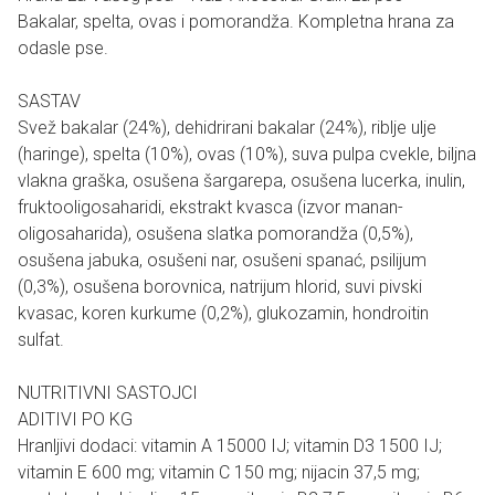
Bakalar, spelta, ovas i pomorandža. Kompletna hrana za
odasle pse.
SASTAV
Svež bakalar (24%), dehidrirani bakalar (24%), riblje ulje
(haringe), spelta (10%), ovas (10%), suva pulpa cvekle, biljna
vlakna graška, osušena šargarepa, osušena lucerka, inulin,
fruktooligosaharidi, ekstrakt kvasca (izvor manan-
oligosaharida), osušena slatka pomorandža (0,5%),
osušena jabuka, osušeni nar, osušeni spanać, psilijum
(0,3%), osušena borovnica, natrijum hlorid, suvi pivski
kvasac, koren kurkume (0,2%), glukozamin, hondroitin
sulfat.
NUTRITIVNI SASTOJCI
ADITIVI PO KG
Hranljivi dodaci: vitamin A 15000 IJ; vitamin D3 1500 IJ;
vitamin E 600 mg; vitamin C 150 mg; nijacin 37,5 mg;