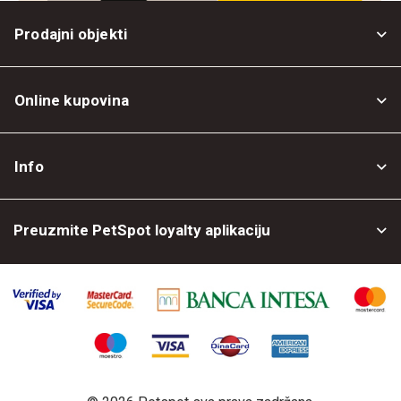
Prodajni objekti
Online kupovina
Opšti uslovi
Info
Politika privatnosti
O nama
Povrat robe
Preuzmite PetSpot loyalty aplikaciju
Prodajni objekti
Posao kod nas