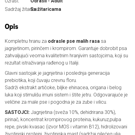
Uzrast:
Odrasli - Adult
Sadržaj žitarica:
Sa žitaricama
Opis
Kompletnu hranu za
odrasle pse malih rasa
sa
jagnjetinom, pirinčem i krompirom. Garantuje dobrobit psa
zahvaljujući veoma kvalitetnim hranjivim sastojcima, koji su
rezultat istraživanja rađenog u Italiji.
Glavni sastojak je jagnjetina i poslednja generacija
prebiotika, koji čuvaju crevnu floru.
Sadrži ekstrakt artičoke, biljke ehinacea, origana i belog
luka koji stimulišu imuni sistem i štite jetru. Odgovarajuće je
veličine za male pse i pogodna je za zube i vilicu.
SASTOJCI:
Jagnjetina (sveža 10%, dehidrirana 30%),
pirinač, koncentrat krompirovog proteina, kukuruz,pulpa
repe, pivski kvasac (izvor MOS i vitamin B12), hidrolizovani
životinjski proteini, životinjska mast (sadržaj pilećeg ulja