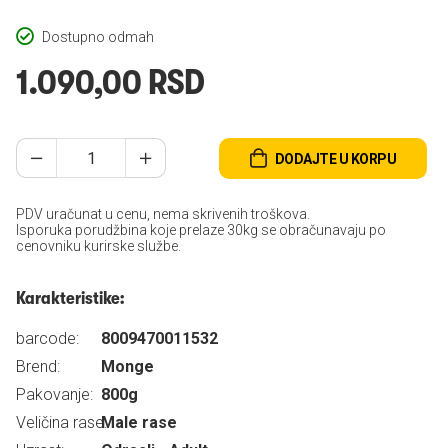
Dostupno odmah
1.090,00 RSD
DODAJTE U KORPU
PDV uračunat u cenu, nema skrivenih troškova.
Isporuka porudžbina koje prelaze 30kg se obračunavaju po
cenovniku kurirske službe.
Karakteristike:
barcode:
8009470011532
Brend:
Monge
Pakovanje:
800g
Veličina rase:
Male rase