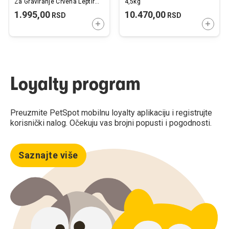
Za Graviranje Crvena Leptir
4,5kg
Mašna
1.995,00
10.470,00
RSD
RSD
DODAJTE U KORPU
DODAJ
Loyalty program
Preuzmite PetSpot mobilnu loyalty aplikaciju i registrujte
korisnički nalog. Očekuju vas brojni popusti i pogodnosti.
Saznajte više