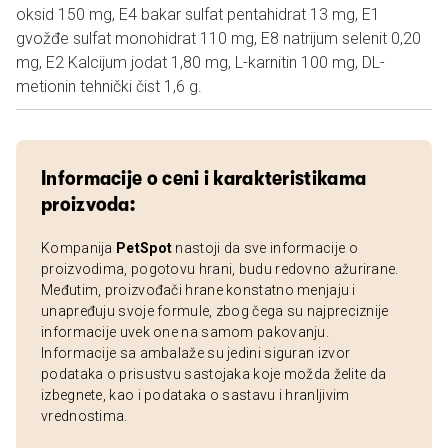
oksid 150 mg, E4 bakar sulfat pentahidrat 13 mg, E1
gvožđe sulfat monohidrat 110 mg, E8 natrijum selenit 0,20
mg, E2 Kalcijum jodat 1,80 mg, L-karnitin 100 mg, DL-
metionin tehnički čist 1,6 g.
Informacije o ceni i karakteristikama
proizvoda:
Kompanija
PetSpot
nastoji da sve informacije o
proizvodima, pogotovu hrani, budu redovno ažurirane.
Međutim, proizvođači hrane konstatno menjaju i
unapređuju svoje formule, zbog čega su najpreciznije
informacije uvek one na samom pakovanju.
Informacije sa ambalaže su jedini siguran izvor
podataka o prisustvu sastojaka koje možda želite da
izbegnete, kao i podataka o sastavu i hranljivim
vrednostima.