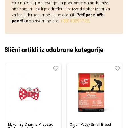
Ako nakon upoznavanja sa podacima sa ambalaže
niste sigurni da li je određeni proizvod dobar izbor za
vašeg ljubimca, možete se obratiti
PetSpot službi
podrške
pozivom na broj
+38163291722
.
Slični artikli iz odabrane kategorije
Dodaj
Uporedi
Dod
Upo
u
u
listu
listu
želja
želj
MyFamily Charms Privezak
Orijen Puppy Small Breed