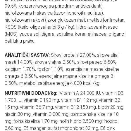
99.5% konzerviranog sa prirodnim antioksidanti),
hidrolizovana hrskavica (izvor hondroitin sulfata),
hidrolizovani rakovi (izvor glukozamina), metilsulfonilmetan,
KSOS (ksilo-oligosaharidi 3 g / kg), hidrolizovani kvasac
(MOS), yucca schidigera, spirulina, koren ehinacea, origano i
beli luk u prahu.
ANALITIČKI SASTAV:
Sirovi proteini 27.00%, sirove ulja i
masti 14.00%, sirova vlakna 2.50%, sirovi pepeo 6.50%,
kalcijum 1.70%, fosfor 1.10%, esencijalne masne kiseline
omega 6 3.50%, esencijalne masne kiseline omega 3
0.50%, metabolizabilna energija 4.020 kcal /kg.
NUTRITIVNI DODACI/kg:
Vitamin A 24 000 IU, vitamin D3
1,700 IU, vitamin E 190 mg, vitamin B1 12 mg, vitamin B2
15 mg, vitamin B6 7 mg, vitamin B12 150 mg, biotin 20 mg,
niacin 30 mg, vitamin C 200 mg, pantotenska kiselina 18
mg, folna kiselina 1,70 mg, holin hlorid 2,500 mg, inozitol
3,60 mg, E5 mangan-sulfat monohidrat 32 mg, E6 cink