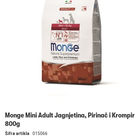
Prijavi se
Monge Mini Adult Jagnjetina, Pirinač i Krompir
800g
Šifra artikla
015066