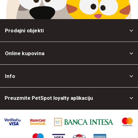
Prodajni objekti
Online kupovina
Opšti uslovi
Info
Politika privatnosti
O nama
Povrat robe
Preuzmite PetSpot loyalty aplikaciju
Prodajni objekti
Posao kod nas