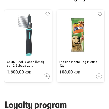
Dodaj
Uporedi
Dod
Upo
u
u
listu
listu
želja
želj
470829 Zolux Anah Češalj
Friskies Picnic Dog Piletina
sa 12 Zubaca za
42g
Raspetljavanje Duge Dlake
1.600,00
108,00
RSD
RSD
7,7x2,5x19cm
DODAJTE U KORPU
DODAJ
Loyalty program