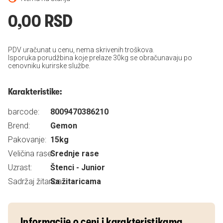
0,00 RSD
PDV uračunat u cenu, nema skrivenih troškova.
Isporuka porudžbina koje prelaze 30kg se obračunavaju po
cenovniku kurirske službe.
Karakteristike:
barcode:
8009470386210
Brend:
Gemon
Pakovanje:
15kg
Veličina rase:
Srednje rase
Uzrast:
Štenci - Junior
Sadržaj žitarica:
Sa žitaricama
Informacije o ceni i karakteristikama