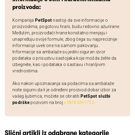
proizvoda:
Kompanija
PetSpot
nastoji da sve informacije o
proizvodima, pogotovu hrani, budu redovno ažurirane.
Međutim, proizvođači hrane konstatno menjaju i
unapređuju svoje formule, zbog čega su najpreciznije
informacije uvek one na samom pakovanju.
Informacije sa ambalaže su jedini siguran izvor
podataka o prisustvu sastojaka koje možda želite da
izbegnete, kao i podataka o sastavu i hranljivim
vrednostima.
Ako nakon upoznavanja sa podacima sa ambalaže
niste sigurni da li je određeni proizvod dobar izbor za
vašeg ljubimca, možete se obratiti
PetSpot službi
podrške
pozivom na broj
+38163291722
.
Slični artikli iz odabrane kategorije