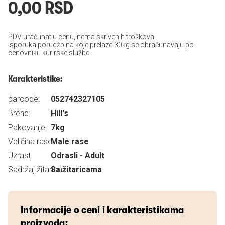
0,00 RSD
PDV uračunat u cenu, nema skrivenih troškova.
Isporuka porudžbina koje prelaze 30kg se obračunavaju po
cenovniku kurirske službe.
Karakteristike:
barcode:
052742327105
Brend:
Hill's
Pakovanje:
7kg
Veličina rase:
Male rase
Uzrast:
Odrasli - Adult
Sadržaj žitarica:
Sa žitaricama
Informacije o ceni i karakteristikama
proizvoda: