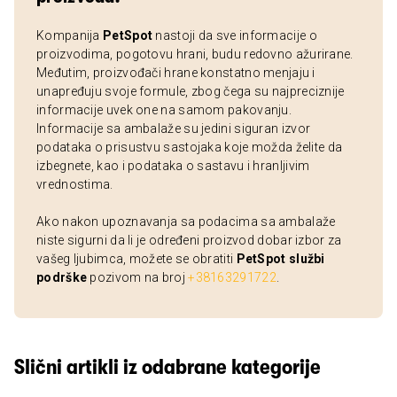
Kompanija
PetSpot
nastoji da sve informacije o
proizvodima, pogotovu hrani, budu redovno ažurirane.
Međutim, proizvođači hrane konstatno menjaju i
unapređuju svoje formule, zbog čega su najpreciznije
informacije uvek one na samom pakovanju.
Informacije sa ambalaže su jedini siguran izvor
podataka o prisustvu sastojaka koje možda želite da
izbegnete, kao i podataka o sastavu i hranljivim
vrednostima.
Ako nakon upoznavanja sa podacima sa ambalaže
niste sigurni da li je određeni proizvod dobar izbor za
vašeg ljubimca, možete se obratiti
PetSpot službi
podrške
pozivom na broj
+38163291722
.
Slični artikli iz odabrane kategorije