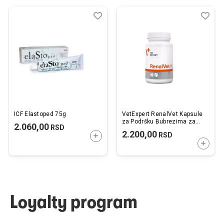
Dodaj
Uporedi
Dod
Upo
u
u
listu
listu
želja
želj
ICF Elastoped 75g
VetExpert RenalVet Kapsule
za Podršku Bubrezima za
2.060,00
RSD
Pse i Mačke 60kom.
2.200,00
RSD
DODAJTE U KORPU
DODAJ
Loyalty program