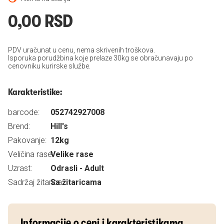
0,00 RSD
PDV uračunat u cenu, nema skrivenih troškova.
Isporuka porudžbina koje prelaze 30kg se obračunavaju po
cenovniku kurirske službe.
Karakteristike:
barcode:
052742927008
Brend:
Hill's
Pakovanje:
12kg
Veličina rase:
Velike rase
Uzrast:
Odrasli - Adult
Sadržaj žitarica:
Sa žitaricama
Informacije o ceni i karakteristikama