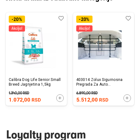
Dodaj
Uporedi
Dod
Upo
-20%
-20%
u
u
listu
listu
želja
želj
Calibra Dog Life Senior Small
403014 Zolux Sigurnosna
Breed Jagnjetina 1,5kg
Pregrada Za Auto
Univerzalna
1.340,00
RSD
6.890,00
RSD
DODAJTE U KORPU
DODAJ
1.072,00
5.512,00
RSD
RSD
Loyalty program