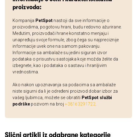
proizvoda:
Kompanija
PetSpot
nastoji da sve informacije o
proizvodima, pogotovu hrani, budu redovno ažurirane.
Međutim, proizvođači hrane konstatno menjaju i
unapređuju svoje formule, zbog čega su najpreciznije
informacije uvek one na samom pakovanju.
Informacije sa ambalaže su jedini siguran izvor
podataka o prisustvu sastojaka koje možda želite da
izbegnete, kao i podataka o sastavu i hranljivim
vrednostima.
Ako nakon upoznavanja sa podacima sa ambalaže
niste sigurni da li je određeni proizvod dobar izbor za
vašeg ljubimca, možete se obratiti
PetSpot službi
podrške
pozivom na broj
+38163291722
.
Slični artikli iz odabrane kategorije