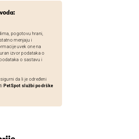
zvoda:
dima, pogotovu hrani,
statno menjaju i
ormacije uvek one na
uran izvor podataka o
 podataka o sastavu i
gurni da li je određeni
ti
PetSpot službi podrške