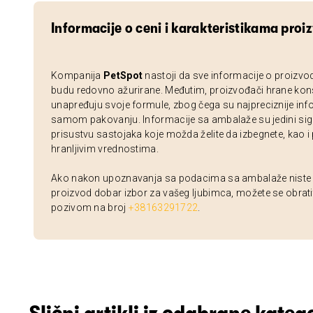
Informacije o ceni i karakteristikama proi
Kompanija
PetSpot
nastoji da sve informacije o proizvo
budu redovno ažurirane. Međutim, proizvođači hrane kon
unapređuju svoje formule, zbog čega su najpreciznije inf
samom pakovanju. Informacije sa ambalaže su jedini sig
prisustvu sastojaka koje možda želite da izbegnete, kao i
hranljivim vrednostima.
Ako nakon upoznavanja sa podacima sa ambalaže niste si
proizvod dobar izbor za vašeg ljubimca, možete se obrati
pozivom na broj
+38163291722
.