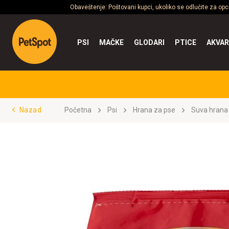
Obaveštenje: Poštovani kupci, ukoliko se odlučite za op
PSI
MAČKE
GLODARI
PTICE
AKVAR
Nazad
Početna
Psi
Hrana za pse
Suva hrana