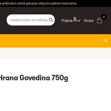
 prethodno online plaćanje isključivo platnim karticama.
Prijava
Korpa
 Hrana Govedina 750g