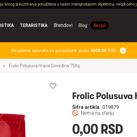
ciju ličnog preuzimanja porudžbina u našim maloprodajnim objektima, neophodno je
Brendovi
ISTIKA
TERARISTIKA
Blog
Akcija!
Besplatna isporuka za porudžbine preko
4000.00
RSD.
Frolic Polusuva Hrana Govedina 750g
Lista
želja
Frolic Polusuva
Šifra artikla
019879
Nema na stanju
0,00 RSD