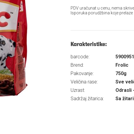
PDV uračunat u cenu, nema skrive
Isporuka porudžbina koje prelaze
Karakteristike:
barcode:
590095
Brend:
Frolic
Pakovanje:
750g
Veličina rase:
Sve veli
Uzrast:
Odrasli 
Sadržaj žitarica:
Sa žita