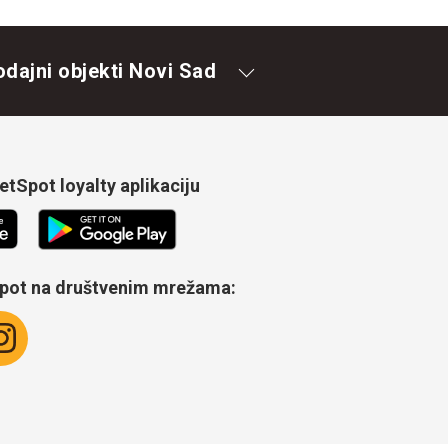
odajni objekti Novi Sad
tSpot loyalty aplikaciju
Spot na društvenim mrežama: