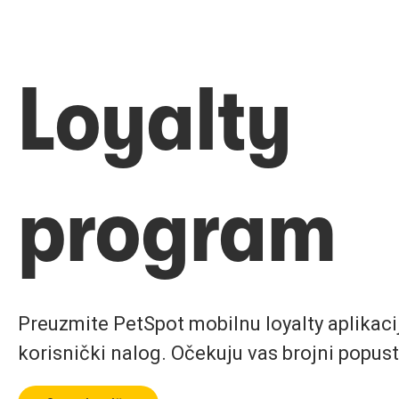
Loyalty
program
Preuzmite PetSpot mobilnu loyalty aplikaciju
korisnički nalog. Očekuju vas brojni popust