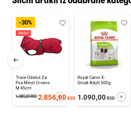
Slični artikli iz odabrane katego
-30%
odaj
poredi
Dodaj
Uporedi
Doda
Upor
u
u
istu
listu
listu
elja
želja
želja
Trixie Odelce Za
Royal Canin X-
Pse Minot Crveno
Small Adult 500g
M 45cm
ODAJTE U KORPU
DODAJTE U KORPU
DODA
2.856,00
1.090,00
4.080,00
RSD
RSD
RSD