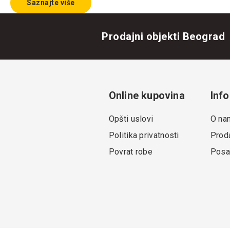
Saznajte više
Prodajni objekti Beograd
Online kupovina
Info
Opšti uslovi
O na
Politika privatnosti
Proda
Povrat robe
Posa