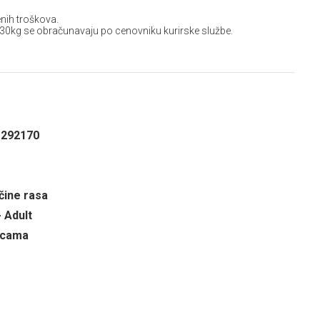
nih troškova.
 30kg se obračunavaju po cenovniku kurirske službe.
1292170
čine rasa
- Adult
ricama