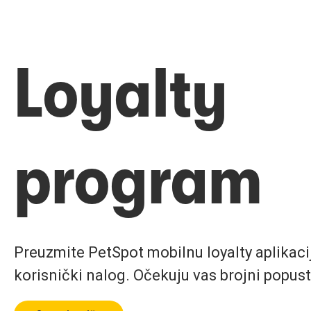
Loyalty
program
Preuzmite PetSpot mobilnu loyalty aplikaciju
korisnički nalog. Očekuju vas brojni popust