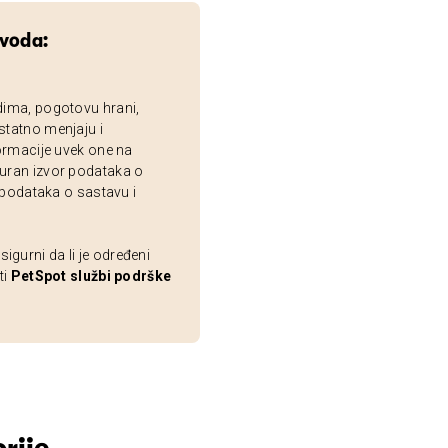
zvoda:
dima, pogotovu hrani,
statno menjaju i
ormacije uvek one na
uran izvor podataka o
 podataka o sastavu i
gurni da li je određeni
ti
PetSpot službi podrške