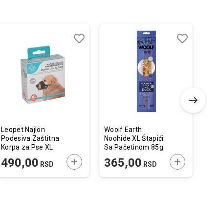
Dodaj
Uporedi
Dodaj
Uporedi
u
u
listu
listu
želja
želja
Leopet Najlon
Woolf Earth
Roy
Podesiva Zaštitna
Noohide XL Štapići
Adu
Korpa za Pse XL
Sa Pačetinom 85g
22-24cm / 47-
 U KORPU
DODAJTE U KORPU
DODAJTE U 
490,00
365,00
6
RSD
RSD
62cm