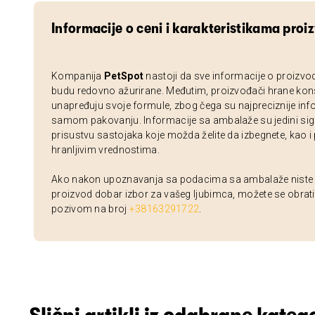
Informacije o ceni i karakteristikama proi
Kompanija
PetSpot
nastoji da sve informacije o proizvo
budu redovno ažurirane. Međutim, proizvođači hrane kon
unapređuju svoje formule, zbog čega su najpreciznije inf
samom pakovanju. Informacije sa ambalaže su jedini sig
prisustvu sastojaka koje možda želite da izbegnete, kao i
hranljivim vrednostima.
Ako nakon upoznavanja sa podacima sa ambalaže niste si
proizvod dobar izbor za vašeg ljubimca, možete se obrati
pozivom na broj
+38163291722
.