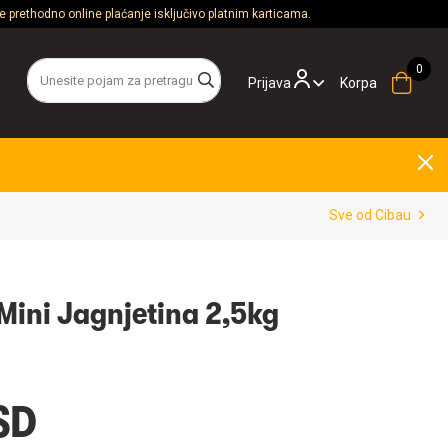
 prethodno online plaćanje isključivo platnim karticama.
Prijava
Korpa
Sve od Cibau
 Mini Jagnjetina 2,5kg
SD