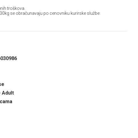
nih troškova.
 30kg se obračunavaju po cenovniku kurirske službe.
6030986
se
- Adult
ricama