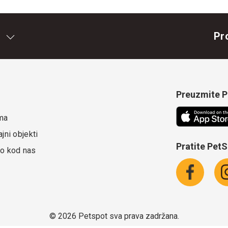
Pr
Preuzmite Pe
ma
jni objekti
Pratite Pet
o kod nas
©
2026 Petspot sva prava zadržana.