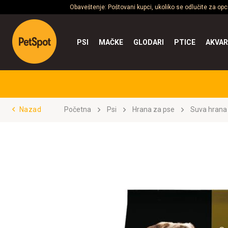
Obaveštenje: Poštovani kupci, ukoliko se odlučite za op
PSI
MAČKE
GLODARI
PTICE
AKVAR
Nazad
Početna
Psi
Hrana za pse
Suva hrana