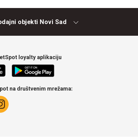
odajni objekti Novi Sad
tSpot loyalty aplikaciju
Spot na društvenim mrežama: