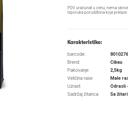
PDV uračunat u cenu, nema skrive
Isporuka porudžbina koje prelaze
Karakteristike:
barcode:
801027
Brend:
Cibau
Pakovanje:
2,5kg
Veličina rase:
Male ra
Uzrast:
Odrasli 
Sadržaj žitarica:
Sa žita