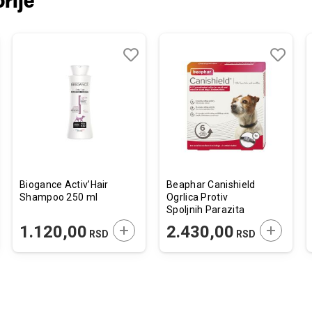
rije
j
edi
Dodaj
Uporedi
Dodaj
Uporedi
u
u
listu
listu
želja
želja
Biogance Activ’Hair
Beaphar Canishield
Shampoo 250 ml
Ogrlica Protiv
Spoljnih Parazita
za Male i Srednje
JTE U KORPU
DODAJTE U KORPU
DODAJTE
1.120,00
2.430,00
RSD
RSD
Pse S/M 48cm