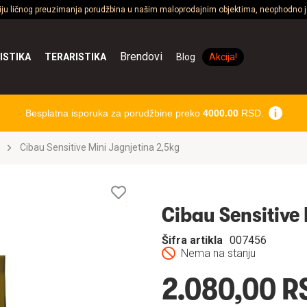
ciju ličnog preuzimanja porudžbina u našim maloprodajnim objektima, neophodno je
Brendovi
ISTIKA
TERARISTIKA
Blog
Akcija!
Besplatna isporuka za porudžbine preko
4000.00
RSD.
Cibau Sensitive Mini Jagnjetina 2,5kg
Lista
želja
Cibau Sensitive
Šifra artikla
007456
Nema na stanju
2.080,00 R