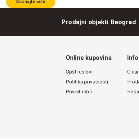
Saznajte više
Prodajni objekti Beograd
Online kupovina
Info
Opšti uslovi
O na
Politika privatnosti
Proda
Povrat robe
Posa