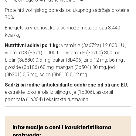
Proteini životinjskog porekla od ukupnog sadržaja proteina
70%
Energetska vrednost koja se može metabolisati 3.440
kcal/kg
Nutritivni aditivi po 1 kg:
vitamin A (3a672a) 12.000 I.U.,
vitamin D3 (E671) 1.000 I.U., vitamin E (3a700) 300 mg,
biotin (3a880) 0.5 mg, bakar (3b406) zinc 12 mg, b6 mg ,
gvožđe (3b106) 60 mg, mangan (3b504) 30 mg, jod
(3b201) 0,5 mg, selen (3b810) 0,12 mg
Sadrži prirodne antioksidante odobrene od strane EU:
ekstrakte tokoferola iz biljnog ulja (1b306), askorbil
palmitata (1b304) i ekstrakta ruzmarina.
Informacije o ceni i karakteristikama
proizvoda: