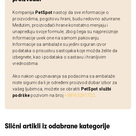
Kompanija
PetSpot
nastoji da sve informacije o
proizvodima, pogotovu hrani, budu redovno ažurirane.
Međutim, proizvođači hrane konstatno menjaju i
unapređuju svoje formule, zbog čega su najpreciznije
informacije uvek one na samom pakovanju.
Informacije sa ambalaže su jedini siguran izvor
podataka o prisustvu sastojaka koje možda želite da
izbegnete, kao i podataka o sastavu i hranljivim
vrednostima.
Ako nakon upoznavanja sa podacima sa ambalaže
niste sigurni da li je određeni proizvod dobar izbor za
vašeg ljubimca, možete se obratiti
PetSpot službi
podrške
pozivom na broj
+38163291722
.
Slični artikli iz odabrane kategorije