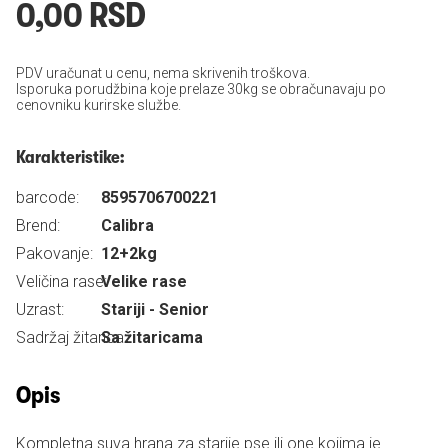
0,00 RSD
PDV uračunat u cenu, nema skrivenih troškova.
Isporuka porudžbina koje prelaze 30kg se obračunavaju po
cenovniku kurirske službe.
Karakteristike:
barcode:
8595706700221
Brend:
Calibra
Pakovanje:
12+2kg
Veličina rase:
Velike rase
Uzrast:
Stariji - Senior
Sadržaj žitarica:
Sa žitaricama
Opis
Kompletna suva hrana za starije pse ili one kojima je