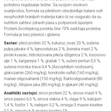
potrebno regulisanje težine. Sa svojom visokom
svarljivošću, formula sa piletinom obezbeđuje balans svih
neophodnih hranljivih materija kako bi se osiguralo da su
nutritivni zahtevi zdravih pasa u potpunosti ispunjeni.
Proteini životinjskog porekla čine 70% sadržaja proteina.
Formula je bez pšenice i glutena.
Sastav:
pileći protein 32 %, kukuruz, ovas 20 %, sušena
pulpa jabuke 4 %, lignoceluloza 2 %, živinska mast 2 %,
pivski kvasac, hidrolizovana pileća džigerica 2 %, lososovo
ulje 1 %, šargarepa 1 %, grašak 1 %, sušeni peršun 0,5 %,
sušena morska trava 0,4 % (Ascophillum nodosum),
glukozamin (260 mg/kg), hondroitin sulfat (160 mg/kg),
manan-oligosaharidi (150 mg/kg), fruktooligosaharidi (80
mg/kg) , Mojave juka (80 mg/kg), b-glukani (40 mg/kg).
Analitički sastojci:
sirovi proteini 22 %, sirove masti 9 %,
sirovi pepeo 6,5 %, sirova vlakna 4 %, vlaga 9 %, kalcijum
1,4 %, fosfor 1 %, natrijum 0,2 %, omega-3 masne kiseline
0,1 %, omega-6 % masne kiseline 1%