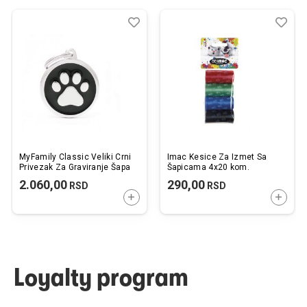
Dodaj
Uporedi
Dod
Upo
u
u
listu
listu
želja
želj
MyFamily Classic Veliki Crni
Imac Kesice Za Izmet Sa
Privezak Za Graviranje Šapa
Šapicama 4x20 kom.
2.060,00
290,00
RSD
RSD
DODAJTE U KORPU
DODAJ
Loyalty program